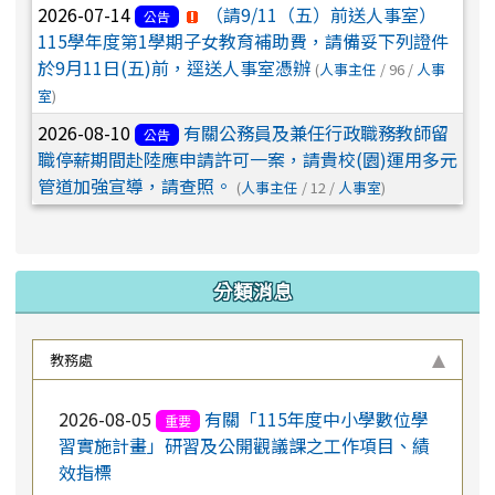
2026-08-10
「115年度本土教育人才培育計
轉知
2026-07-14
（請9/11（五）前送人事室）
公告
畫」分區成果展臺東場
115學年度第1學期子女教育補助費，請備妥下列證件
2026-08-10
轉知交通部民用航空局無人機飛航安全
於9月11日(五)前，逕送人事室憑辦
(
人事主任
/ 96 /
人事
知識
室
)
2026-08-07
教育部「教師數位教學增能培
研習
2026-08-10
有關公務員及兼任行政職務教師留
公告
訓」規劃
職停薪期間赴陸應申請許可一案，請貴校(園)運用多元
管道加強宣導，請查照。
(
人事主任
/ 12 /
人事室
)
2026-08-07
本局辦理「115年下半年度生親
研習
師資訊整合平臺」各系統教育訓練課程
分類消息
教務處
2026-08-05
有關「115年度中小學數位學
重要
習實施計畫」研習及公開觀議課之工作項目、績
效指標