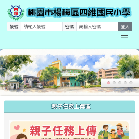
帳號
密碼
登入
Togg
:::
親子任務上傳區
link