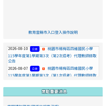
link to https://eliteracy.edu.tw/Shorts/xia
教育雲縣市入口登入操作說明
2026-08-10
桃園市楊梅區四維國民小學
公告
link to https://eliteracy.edu
rul4m4link to https://isafeev
115學年度第1學期第3次（第2次招考）代理教師錄取
公告
2026-08-07
桃園市楊梅區四維國民小學
公告
115學年度第1學期第3次（第1次招考）代理教師錄取
公告
2026-07-31
桃園市楊梅區四維國民小學
公告
115 學年度第1 學期第3 次代理教師甄選簡章【一次公
告多次招考】
常駐重要消息
2026-07-14
（請9/11（五）前送人事室）
公告
115學年度第1學期子女教育補助費，請備妥下列證件