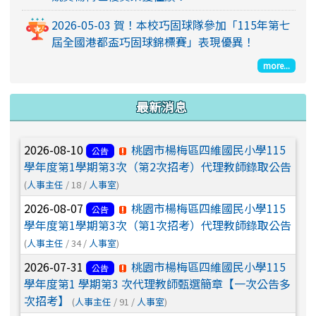
115學年度第1學期第3次（第2次招考）代理教師錄取
公告
2026-05-03 賀！本校巧固球隊參加「115年第七
2026-08-07
桃園市楊梅區四維國民小學
屆全國港都盃巧固球錦標賽」表現優異！
公告
115學年度第1學期第3次（第1次招考）代理教師錄取
more...
公告
2026-07-31
桃園市楊梅區四維國民小學
公告
最新消息
115 學年度第1 學期第3 次代理教師甄選簡章【一次公
告多次招考】
2026-08-10
桃園市楊梅區四維國民小學115
公告
2026-07-14
（請9/11（五）前送人事室）
公告
學年度第1學期第3次（第2次招考）代理教師錄取公告
115學年度第1學期子女教育補助費，請備妥下列證件
(
人事主任
/ 18 /
人事室
)
於9月11日(五)前，逕送人事室憑辦
2026-08-07
桃園市楊梅區四維國民小學115
公告
2026-08-10
有關公務員及兼任行政職務教師
公告
學年度第1學期第3次（第1次招考）代理教師錄取公告
留職停薪期間赴陸應申請許可一案，請貴校(園)運用多
(
人事主任
/ 34 /
人事室
)
元管道加強宣導，請查照。
2026-07-31
桃園市楊梅區四維國民小學115
公告
2026-08-10
「金融基礎教育教材」推廣工作
轉知
學年度第1 學期第3 次代理教師甄選簡章【一次公告多
坊
次招考】
(
人事主任
/ 91 /
人事室
)