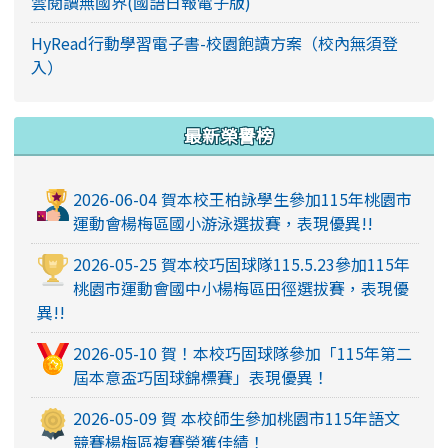
雲閱讀無國界(國語日報電子版)
於9月11日(五)前，逕送人事室憑辦
2026-08-10
有關公務員及兼任行政職務教師
HyRead行動學習電子書-校園飽讀方案（校內無須登
公告
入）
留職停薪期間赴陸應申請許可一案，請貴校(園)運用多
元管道加強宣導，請查照。
2026-08-10
「金融基礎教育教材」推廣工作
轉知
最新榮譽榜
坊
2026-08-10
「115年度本土教育人才培育計
轉知
2026-06-04 賀本校王柏詠學生參加115年桃園市
畫」分區成果展臺東場
運動會楊梅區國小游泳選拔賽，表現優異!!
2026-08-10
轉知交通部民用航空局無人機飛航安全
2026-05-25 賀本校巧固球隊115.5.23參加115年
知識
桃園市運動會國中小楊梅區田徑選拔賽，表現優
2026-08-07
教育部「教師數位教學增能培
研習
異!!
訓」規劃
2026-05-10 賀！本校巧固球隊參加「115年第二
2026-08-07
本局辦理「115年下半年度生親
研習
屆本意盃巧固球錦標賽」表現優異！
師資訊整合平臺」各系統教育訓練課程
2026-05-09 賀 本校師生參加桃園市115年語文
2026-08-10
桃園市楊梅區四維國民小學
公告
競賽楊梅區複賽榮獲佳績！