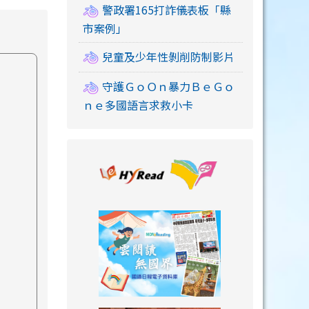
警政署165打詐儀表板「縣
市案例」
兒童及少年性剝削防制影片
守護ＧｏＯｎ暴力ＢｅＧｏ
ｎｅ多國語言求救小卡
link to https://
link to https://