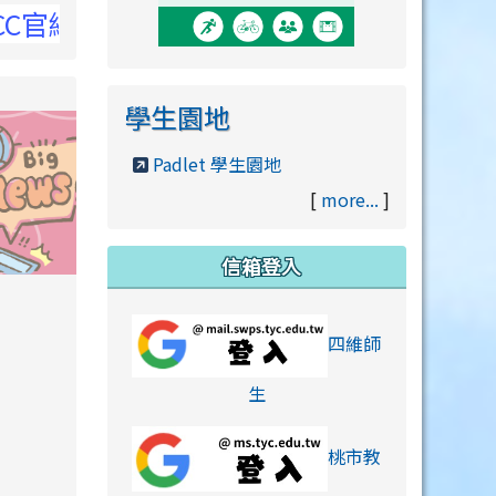
官網
學生園地
Padlet 學生園地
[
more...
]
信箱登入
orts/xiaohongshu.html
四維師
link to https://accounts
生
桃市教
hu.html
orts/xiaohongshu.html