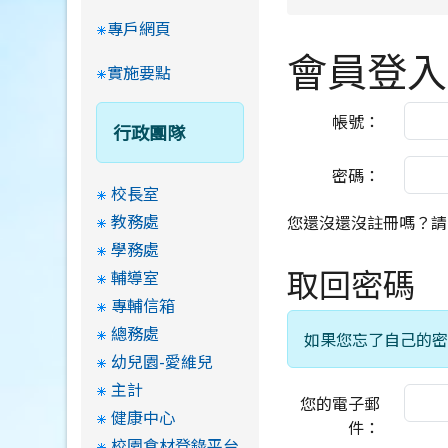
專戶網頁
會員登入
實施要點
帳號：
行政團隊
密碼：
校長室
教務處
您還沒還沒註冊嗎？
學務處
取回密碼
輔導室
專輔信箱
總務處
如果您忘了自己的
幼兒園-愛維兒
主計
您的電子郵
健康中心
件：
校園食材登錄平台