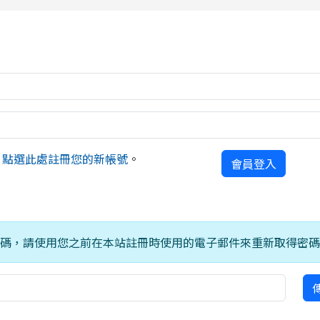
rul4m4link to https://isafeevent.mo
請
點選此處註冊您的新帳號
。
會員登入
密碼，請使用您之前在本站註冊時使用的電子郵件來重新取得密