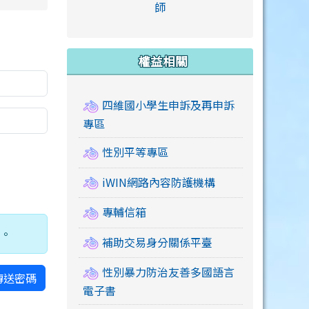
link to https://accounts
師
e.edu.tw/ \
link to https://drive.google.com/drive/u/2
link to https://sites.google.com/a/mail.swps.t
link to https://accounts.
link to https://mail.google.
link to https://tycg.cloudh
link to https://www.icrt.com
link to https://sites.goog
link to https://sites.google.
link to https://sites.google.
link to https://elearning.c
link to http://moral.jjes.tyc.
link to https://elearning.c
link to https://drive.googl
權益相關
四維國小學生申訴及再申訴
專區
性別平等專區
iWIN網路內容防護機構
專輔信箱
碼。
補助交易身分關係平臺
性別暴力防治友善多國語言
傳送密碼
電子書