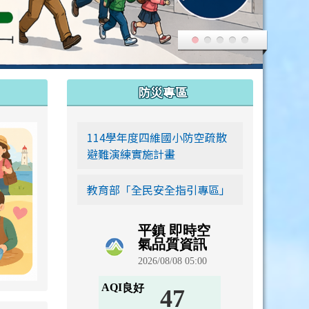
:::
防災專區
link to https://siwei-family.work-bionic.workers.dev
114學年度四維國小防空疏散
避難演練實施計畫
教育部「全民安全指引專區」