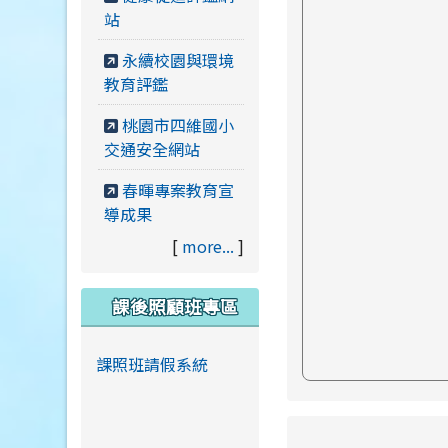
站
永續校園與環境
教育評鑑
桃園市四維國小
交通安全網站
春暉專案教育宣
導成果
[
more...
]
課後照顧班專區
課照班請假系統
link to https://ww