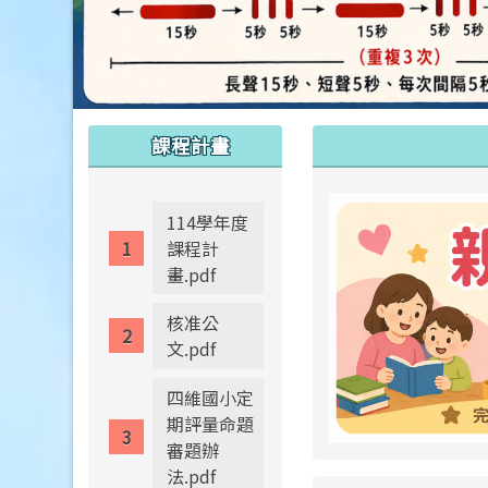
:::
:::
課程計畫
114學年度
課程計
畫.pdf
核准公
文.pdf
四維國小定
期評量命題
審題辦
法.pdf