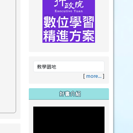
link to https://drive.goog
link to https://premium.lea
[
more...
]
好書介紹
s://www.swps.tyc.edu.tw/XOOPS \