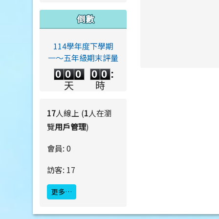
倒數
114學年度下學期
一～五年級期末評量
link to https://ww
0
0
0
0
0
link to https://ww
0
0
0
0
0
:
0
0
0
0
天
時
0
0
:
0
0
分
秒
17
人線上 (
1
人在瀏
覽
用戶管理
)
會員: 0
訪客: 17
更多…