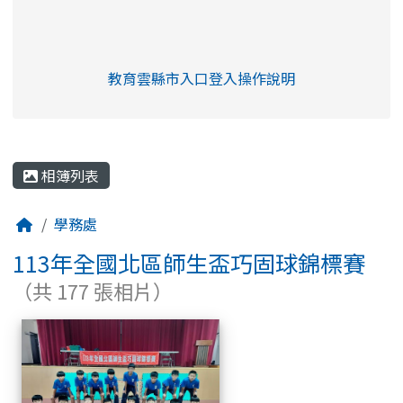
link to https://eliteracy.edu.tw/Shorts/xia
教育雲縣市入口登入操作說明
link to https://eliteracy.edu
rul4m4link to https://isafeev
相簿列表
學務處
113年全國北區師生盃巧固球錦標賽
（共 177 張相片）
相簿列表
113年全國北區師生盃巧固