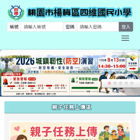
帳號
密碼
登入
Togg
:::
親子任務上傳區
link