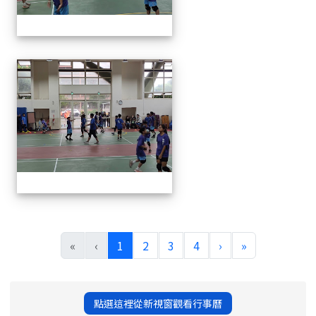
113年全國北區師生盃巧固
(current)
«
‹
1
2
3
4
›
»
點選這裡從新視窗觀看行事曆