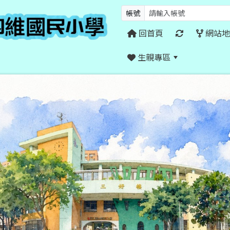
帳號
回首頁
網站地
生親專區
:::