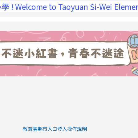
aoyuan Si-Wei Elementary Schoo
link to https://eliteracy.edu.tw/Sh
link to https://eliteracy.edu.tw/Shorts/xiaohongs
教育雲縣市入口登入操作說明
link to https://eliteracy.edu.tw/Sh