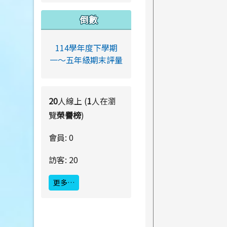
倒數
114學年度下學期
一～五年級期末評量
20
人線上 (
1
人在瀏
覽
榮譽榜
)
會員: 0
訪客: 20
更多…