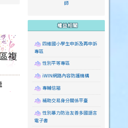
link to https://accounts
師
e.edu.tw/ \
link to https://drive.google.com/drive/u/2
link to https://sites.google.com/a/mail.swps.t
link to https://accounts.
link to https://mail.google.
link to https://tycg.cloudh
link to https://www.icrt.com
link to https://sites.goog
link to https://sites.google.
link to https://sites.google.
link to https://elearning.c
link to http://moral.jjes.tyc.
link to https://elearning.c
link to https://drive.googl
權益相關
四維國小學生申訴及再申訴
專區
梅區複
性別平等專區
iWIN網路內容防護機構
佳
專輔信箱
補助交易身分關係平臺
性別暴力防治友善多國語言
電子書