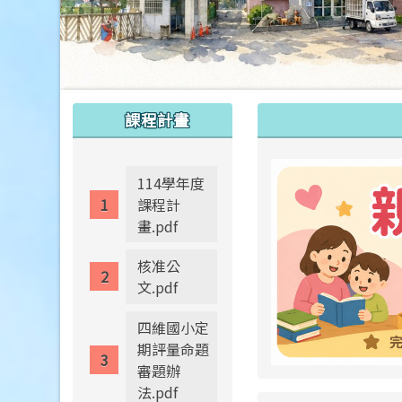
:::
:::
課程計畫
114學年度
課程計
畫.pdf
核准公
文.pdf
四維國小定
期評量命題
審題辦
法.pdf