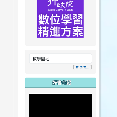
link to https://drive.goog
link to https://premium.lea
[
more...
]
好書介紹