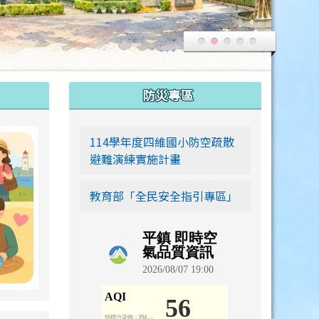
:::
防災專區
link to https://siwei-family.work-bionic.workers.dev
114學年度四維國小防空疏散
避難演練實施計畫
教育部「全民安全指引專區」