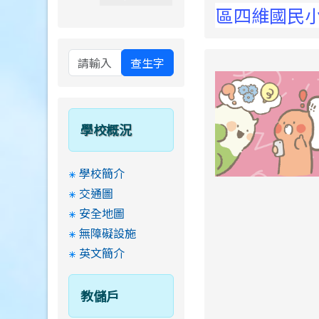
蒞臨桃園市楊梅區四維國民小學 ! Welcome to T
查生字
學校概況
學校簡介
交通圖
安全地圖
無障礙設施
英文簡介
教儲戶