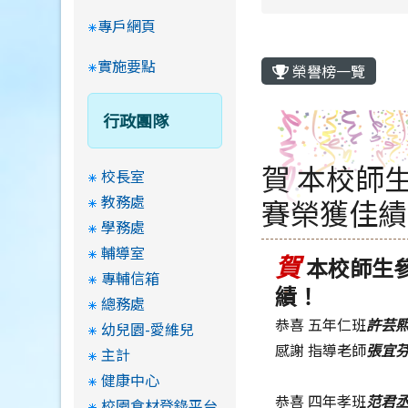
專戶網頁
實施要點
榮譽榜一覽
行政團隊
賀 本校師
校長室
教務處
賽榮獲佳績
學務處
輔導室
賀
本校師生
專輔信箱
績！
總務處
恭喜 五年仁班
許芸
幼兒園-愛維兒
感謝 指導老師
張宜
主計
健康中心
恭喜 四年孝班
范君
校園食材登錄平台