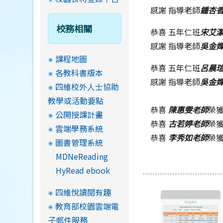
感謝 指導老師
鍾杏
校務相關
恭喜 五年仁班
宋艾
感謝 指導老師
吳金
課程地圖
恭喜 五年仁班
呂晨
各教科書版本
感謝 指導老師
吳金
四維校外人士協助
教學或活動要點
恭喜
陳惠雯老師
榮
公開授課計畫
恭喜
古若婷老師
榮
雲端學務系統
恭喜
李秀如老師
榮
圖書管理系統
MDNeReading
HyRead ebook
四維悅讀閱有趣
教育部校園雲端電
子郵件服務