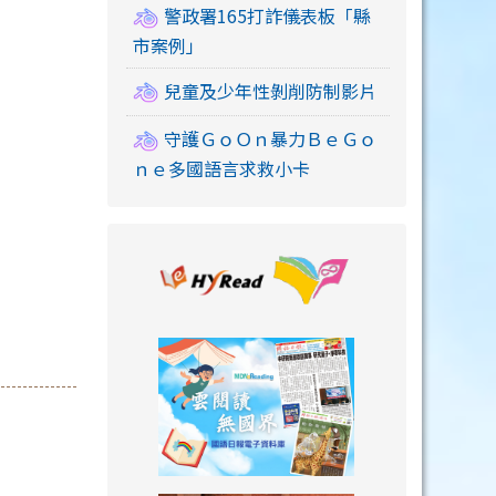
警政署165打詐儀表板「縣
市案例」
兒童及少年性剝削防制影片
守護ＧｏＯｎ暴力ＢｅＧｏ
ｎｅ多國語言求救小卡
link to https://
link to https://