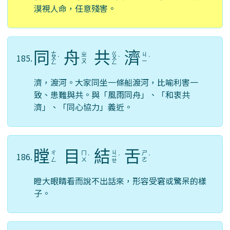
漠視人命，任意殘害。
同
舟
共
濟
ㄊ
ㄍ
ㄓ
ㄐ
185.
ㄨ
ˊ
ㄨ
ˋ
ˋ
ㄡ
ㄧ
ㄥ
ㄥ
濟，渡河。大家同坐一條船渡河，比喻利害一
致、患難與共。與「風雨同舟」、「和衷共
濟」、「同心協力」義近。
瞠
目
結
舌
ㄐ
ㄔ
ㄇ
ㄕ
186.
ˋ
ㄧ
ˊ
ˊ
ㄥ
ㄨ
ㄜ
ㄝ
瞪大眼睛看而說不出話來，形容受窘或驚呆的樣
子。