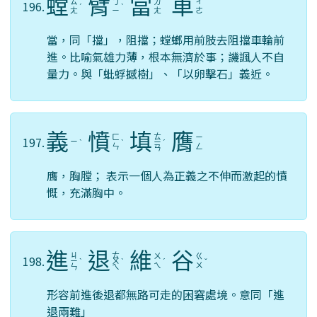
螳
臂
當
車
ㄊ
ㄅ
ㄉ
ㄔ
196.
ˊ
ˋ
ㄤ
ㄧ
ㄤ
ㄜ
當，同「擋」，阻擋；螳螂用前肢去阻擋車輪前
進。比喻氣雄力薄，根本無濟於事；譏諷人不自
量力。與「蚍蜉撼樹」、「以卵擊石」義近。
義
憤
填
膺
ㄊ
ㄈ
ㄧ
197.
ㄧ
ˋ
ˋ
ㄧ
ˊ
ㄣ
ㄥ
ㄢ
膺，胸膛； 表示一個人為正義之不伸而激起的憤
慨，充滿胸中。
進
退
維
谷
ㄐ
ㄊ
ㄨ
ㄍ
198.
ㄧ
ˋ
ㄨ
ˋ
ˊ
ˇ
ㄟ
ㄨ
ㄣ
ㄟ
形容前進後退都無路可走的困窘處境。意同「進
退兩難」