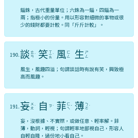
錙銖，古代重量單位；六銖為一錙，四錙為一
兩；指極小的份量。用以形容對細微的事物或很
少的錢財都要計較。同「斤斤計較」。
談
笑
風
生
ㄒ
ㄊ
ㄈ
ㄕ
190.
ˊ
ㄧ
ˋ
ㄢ
ㄥ
ㄥ
ㄠ
風生，風趣四溢；句謂談話時有說有笑，興致極
高而風趣。
妄
自
菲
薄
ㄨ
ㄈ
ㄅ
191.
ㄗ
ˋ
ˋ
ˇ
ˊ
ㄤ
ㄟ
ㄛ
妄，沒根據、不實際，或做任意、輕率解。菲
薄，動詞，輕視；句謂輕率地鄙視自己，形容人
自輕自賤，過份地小看自己。