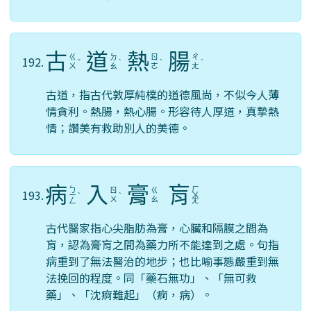
古
道
熱
腸
ㄍ
ㄉ
ㄖ
ㄔ
192.
ˇ
ˋ
ˋ
ˊ
ㄨ
ㄠ
ㄜ
ㄤ
古道，指古代敦厚純樸的道德風尚，不似今人薄
情貪利。熱腸，熱心腸。形容待人厚道，真摯熱
情；讚美有救助別人的美德。
病
入
膏
肓
ㄅ
ㄏ
ㄖ
ㄍ
193.
ㄧ
ˋ
ˋ
ㄨ
ㄨ
ㄠ
ㄥ
ㄤ
古代醫家指心尖脂肪為膏，心臟和隔膜之間為
肓，認為膏肓之間為藥力所不能達到之處。句指
病重到了無法醫治的地步；也比喻事態嚴重到無
法挽回的程度。同「藥石無功」、「無可救
藥」、「沈痾難起」（痾，病）。