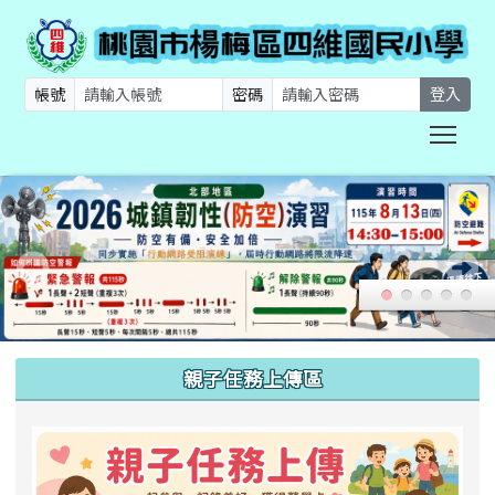
帳號
密碼
登入
Togg
:::
親子任務上傳區
link