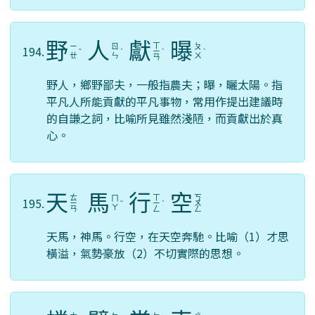
野
人
獻
曝
ㄒ
ㄧ
ㄖ
ㄆ
194.
ˇ
ˊ
ㄧ
ˋ
ˋ
ㄝ
ㄣ
ㄨ
ㄢ
野人，鄉野鄙夫，一般指農夫；曝，曬太陽。指
平凡人所能貢獻的平凡事物，常用作提出建議時
的自謙之詞，比喻所見雖然淺陋，而貢獻出於真
心。
天
馬
行
空
ㄊ
ㄒ
ㄎ
ㄇ
195.
ㄧ
ˇ
ㄧ
ˊ
ㄨ
ㄚ
ㄢ
ㄥ
ㄥ
天馬，神馬。行空，在天空奔馳。比喻（1）才思
橫溢，氣勢豪放（2）不切實際的思想。