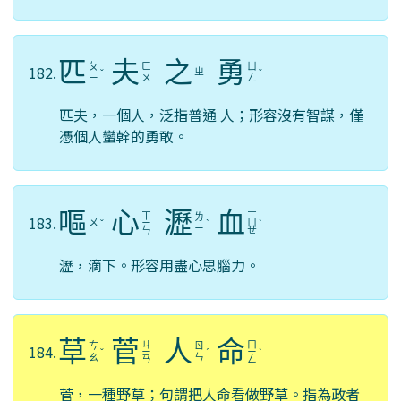
匹
夫
之
勇
ㄆ
ㄈ
ㄩ
182.
ㄓ
ˇ
ˇ
ㄧ
ㄨ
ㄥ
匹夫，一個人，泛指普通 人；形容沒有智謀，僅
憑個人蠻幹的勇敢。
嘔
心
瀝
血
ㄒ
ㄒ
ㄌ
183.
ㄡ
ˇ
ㄧ
ˋ
ㄩ
ˋ
ㄧ
ㄣ
ㄝ
瀝，滴下。形容用盡心思腦力。
草
菅
人
命
ㄐ
ㄇ
ㄘ
ㄖ
184.
ˇ
ㄧ
ˊ
ㄧ
ˋ
ㄠ
ㄣ
ㄢ
ㄥ
菅，一種野草；句謂把人命看做野草。指為政者