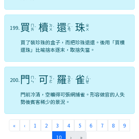
買
櫝
還
珠
ㄏ
ㄇ
ㄉ
ㄓ
199.
ˇ
ˊ
ㄨ
ˊ
ㄞ
ㄨ
ㄨ
ㄢ
買了裝珍珠的盒子，而把珍珠退還。後用「買櫝
還珠」比喻捨本逐末，取捨失當。
門
可
羅
雀
ㄌ
ㄑ
ㄇ
ㄎ
200.
ˊ
ˇ
ㄨ
ˊ
ㄩ
ˋ
ㄣ
ㄜ
ㄛ
ㄝ
門前冷清，空曠得可張網捕雀。形容做官的人失
勢後賓客稀少的景況。
«
‹
1
2
3
4
5
6
7
8
9
(current)
10
›
»