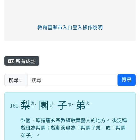
link to https://eliteracy.edu.tw/Shorts/xia
教育雲縣市入口登入操作說明
link to https://eliteracy.edu
rul4m4link to https://isafeev
所有成語
搜尋：
搜尋
梨
園
子
弟
ㄌ
ㄩ
ㄉ
181.
ㄗ
ˊ
ˊ
ˇ
ˋ
ㄧ
ㄢ
ㄧ
梨園，原指唐玄宗教練歌舞藝人的地方。 後泛稱
戲班為梨園；戲劇演員為「梨園子弟」或「梨園
弟子」。