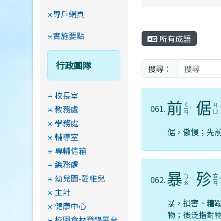
專戶網頁
實施要點
所有成語
行政團隊
搜尋：
校長室
前
倨
ㄑ
ㄐ
061.
教務處
ㄧ
ˊ
ㄩ
ㄢ
學務處
倨，傲慢；先
輔導室
專輔信箱
總務處
暴
殄
幼兒園-愛維兒
ㄊ
ㄅ
062.
ˋ
ㄧ
ㄠ
ㄢ
主計
暴，損害、糟
健康中心
物；後泛指對
校園食材登錄平台