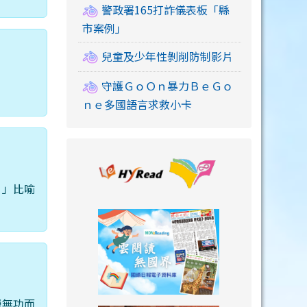
警政署165打詐儀表板「縣
市案例」
兒童及少年性剝削防制影片
守護ＧｏＯｎ暴力ＢｅＧｏ
ｎｅ多國語言求救小卡
link to https://
。」比喻
link to https://
勞無功而