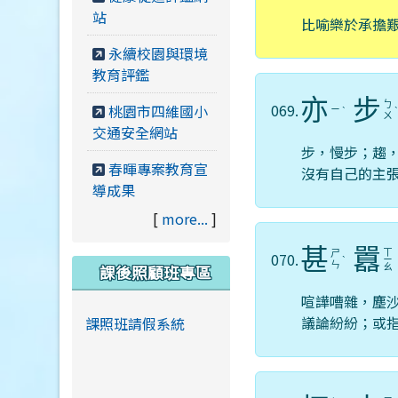
站
比喻樂於承擔
永續校園與環境
教育評鑑
亦
步
ㄅ
069.
桃園市四維國小
ㄧ
ˋ
ㄨ
交通安全網站
步，慢步；趨
春暉專案教育宣
沒有自己的主
導成果
[
more...
]
甚
囂
ㄒ
ㄕ
070.
ˋ
ㄧ
ㄣ
課後照顧班專區
ㄠ
喧譁嘈雜，塵
議論紛紛；或
課照班請假系統