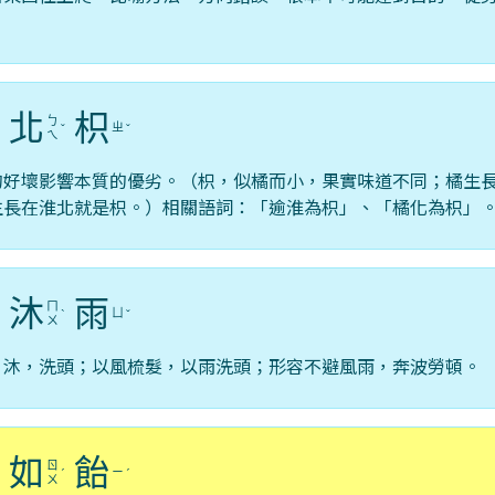
北
枳
ㄅ
ㄓ
ˊ
ˇ
ˇ
ㄟ
的好壞影響本質的優劣。（枳，似橘而小，果實味道不同；橘生
生長在淮北就是枳。）相關語詞：「逾淮為枳」、「橘化為枳」
沐
雨
ㄇ
ㄩ
ˋ
ˇ
ㄨ
；沐，洗頭；以風梳髮，以雨洗頭；形容不避風雨，奔波勞頓。
如
飴
ㄖ
ㄧ
ˊ
ˊ
ㄨ