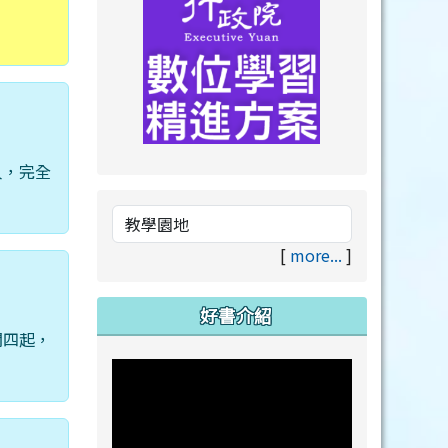
人，完全
link to https://drive.goog
link to https://premium.lea
[
more...
]
好書介紹
聞四起，