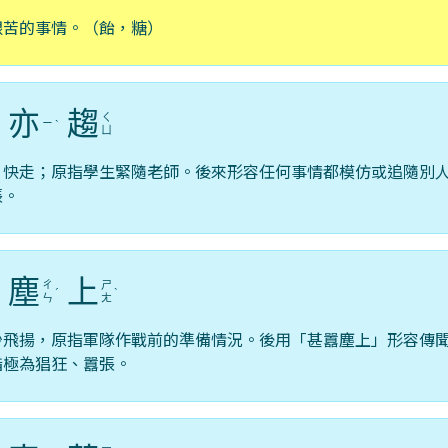
艱苦的事情。（飴，糖）
亦
趨
ㄑ
ㄧ
ˋ
ˋ
ㄩ
，快走；原指學生緊隨老師。後來形容任何事情都模仿或追隨別
張。
塵
上
ㄔ
ㄕ
ˊ
ˋ
ㄣ
ㄤ
沙飛揚，原指軍隊作戰前的準備情況。後用「甚囂塵上」形容傳
指極為猖狂、囂張。