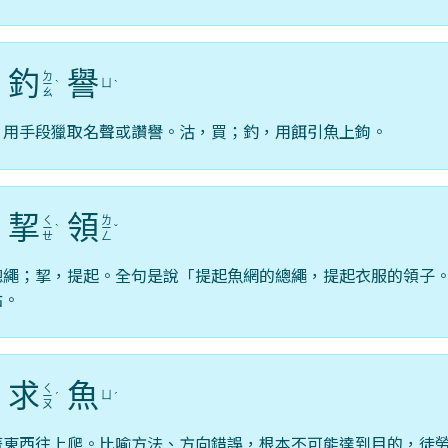
釣
譽
ㄉ
ㄩ
ˊ
ㄧ
ˋ
ˋ
ㄠ
，用手段獵取名聲或讚譽。沽，買；釣，用餌引魚上鉤。
挈
領
ㄑ
ㄌ
ㄧ
ˋ
ㄧ
ˇ
ㄝ
ㄥ
總繩；挈，提起。全句是說「提起魚網的總繩，提起衣服的領子
點。
求
魚
ㄑ
ㄩ
ˋ
ㄧ
ˊ
ˊ
ㄡ
著東西往上爬。比喻方法、方向錯誤，根本不可能達到目的，徒