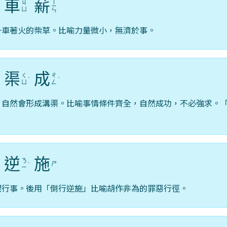
車
薪
ㄒ
ㄐ
ˇ
ㄧ
ㄩ
ㄣ
一車著火的柴草。比喻力量微小，無濟於事。
渠
成
ㄑ
ㄔ
ˋ
ˊ
ˊ
ㄩ
ㄥ
，自然會形成溝渠。比喻事情條件齊全，自然成功，不必強求。
逆
施
ㄋ
ㄕ
ˊ
ˋ
ㄧ
理行事。後用「倒行逆施」比喻胡作非為的罪惡行徑。