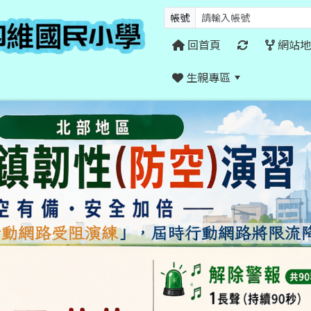
帳號
回首頁
網站地
生親專區
:::