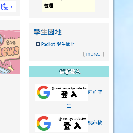
NCC官網
學生園地
Padlet 學生園地
[
more...
]
信箱登入
orts/xiaohongshu.html
四維師
link to https://accounts
生
桃市教
hu.html
orts/xiaohongshu.html