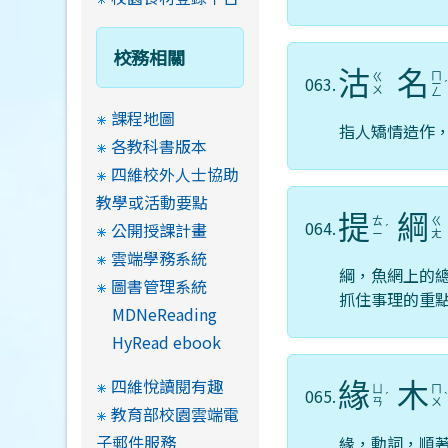
校務相關
沽
名
ㄇ
ㄍ
063.
ㄧ
ㄨ
ㄥ
課程地圖
指人矯情造作
各教科書版本
四維校外人士協助
教學或活動要點
提
綱
ㄊ
ㄍ
064.
公開授課計畫
ˊ
ㄧ
ㄤ
雲端學務系統
綱，魚網上的
圖書管理系統
抓住事理的重
MDNeReading
HyRead ebook
四維悅讀閱有趣
緣
木
ㄩ
ㄇ
065.
ˊ
ㄢ
ㄨ
教育部校園雲端電
子郵件服務
緣，動詞，順