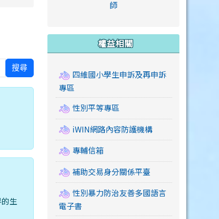
link to https://accounts
師
e.edu.tw/ \
link to https://drive.google.com/drive/u/2
link to https://sites.google.com/a/mail.swps.t
link to https://accounts.
link to https://mail.google.
link to https://tycg.cloudh
link to https://www.icrt.com
link to https://sites.goog
link to https://sites.google.
link to https://sites.google.
link to https://elearning.c
link to http://moral.jjes.tyc.
link to https://elearning.c
link to https://drive.googl
權益相關
搜尋
四維國小學生申訴及再申訴
專區
性別平等專區
iWIN網路內容防護機構
專輔信箱
補助交易身分關係平臺
性別暴力防治友善多國語言
界的生
電子書