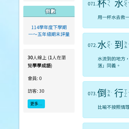
杯
水
ㄕ
ㄅ
071.
ㄨ
ㄟ
ㄟ
倒數
用一杯水去救
114學年度下學期
一～五年級期末評量
水
到
ㄕ
ㄉ
072.
ㄨ
ˇ
ㄠ
ㄟ
30
人線上 (
1
人在瀏
水流到的地方
覽
學學成語
)
落」同義。
會員: 0
訪客: 30
倒
行
ㄒ
ㄉ
073.
ˋ
ㄧ
ㄠ
ㄥ
更多…
比喻不按照情