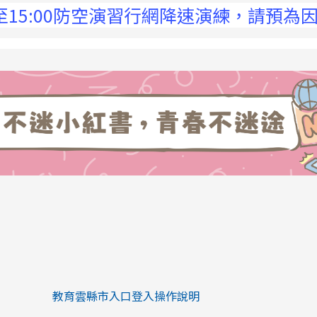
:00防空演習行網降速演練，請預為因應，詳洽
link to https://eliteracy.edu.tw/Sh
link to https://eliteracy.edu.tw/Shorts/xiaohongs
教育雲縣市入口登入操作說明
link to https://eliteracy.edu.tw/Sh