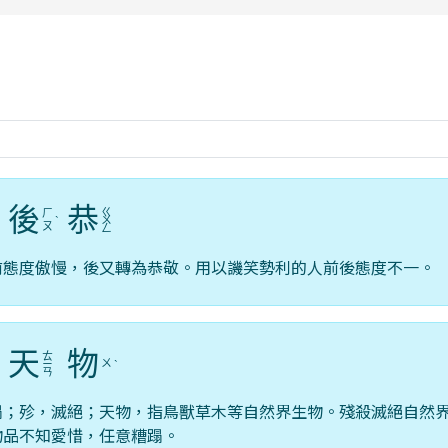
rul4m4link to https://isafeevent.mo
後
恭
ㄍ
ㄏ
ˋ
ˋ
ㄨ
ㄡ
ㄥ
前態度傲慢，後又轉為恭敬。用以譏笑勢利的人前後態度不一。
天
物
ㄊ
ㄨ
ˇ
ㄧ
ˋ
ㄢ
蹋；殄，滅絕；天物，指鳥獸草木等自然界生物。殘殺滅絕自然
物品不知愛惜，任意糟蹋。