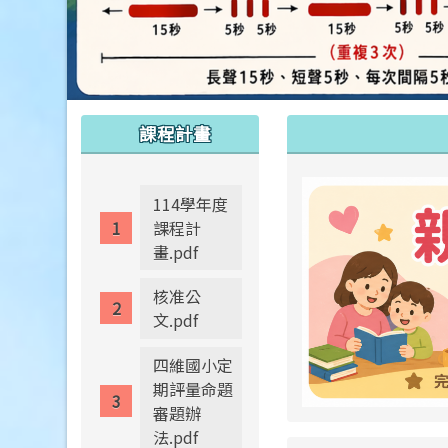
:::
:::
課程計畫
114學年度
課程計
畫.pdf
核准公
文.pdf
四維國小定
期評量命題
審題辦
法.pdf