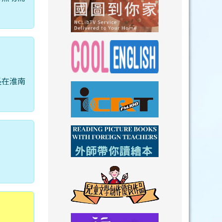
link to https://n
link to https://
長在淮南
link to https://nclibtv.ncl.
link to https:/
。
link to http://www.icrt.com.tw/index.ph
link to https:/
link to https://www.youtube.com/wat
link to https:/
link to https://drive.goog
link to https://