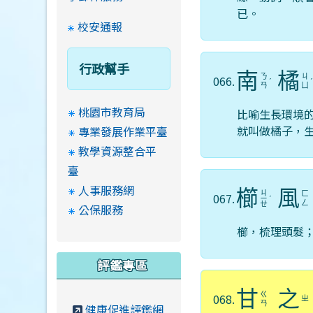
已。
校安通報
行政幫手
南
橘
ㄋ
ㄐ
066.
ˊ
ㄢ
ㄩ
桃園市教育局
比喻生長環境
就叫做橘子，
專業發展作業平臺
教學資源整合平
臺
人事服務網
櫛
風
ㄐ
ㄈ
067.
ㄧ
ˊ
ㄥ
ㄝ
公保服務
櫛，梳理頭髮
評鑑專區
甘
之
ㄍ
068.
ㄓ
ㄢ
健康促進評鑑網