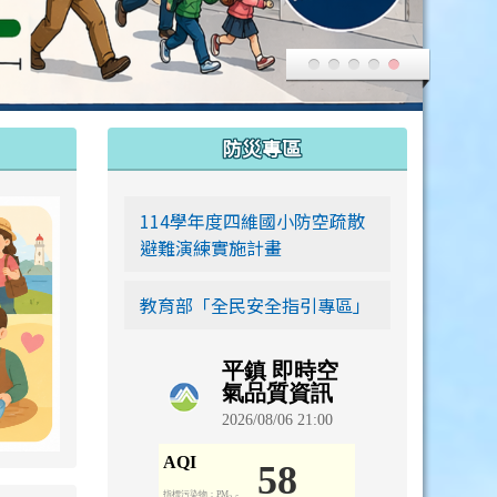
:::
防災專區
link to https://siwei-family.work-bionic.workers.dev
114學年度四維國小防空疏散
避難演練實施計畫
教育部「全民安全指引專區」