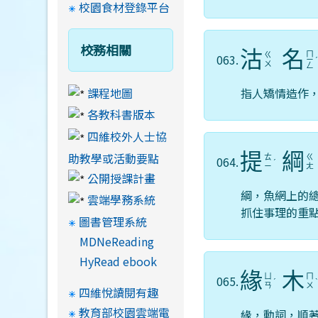
校園食材登錄平台
校務相關
沽
名
ㄇ
ㄍ
063.
ㄧ
ㄨ
ㄥ
課程地圖
指人矯情造作
各教科書版本
四維校外人士協
提
綱
助教學或活動要點
ㄊ
ㄍ
064.
ˊ
ㄧ
ㄤ
公開授課計畫
綱，魚網上的
雲端學務系統
抓住事理的重
圖書管理系統
MDNeReading
HyRead ebook
緣
木
ㄩ
ㄇ
065.
ˊ
ㄢ
ㄨ
四維悅讀閱有趣
教育部校園雲端電
緣，動詞，順