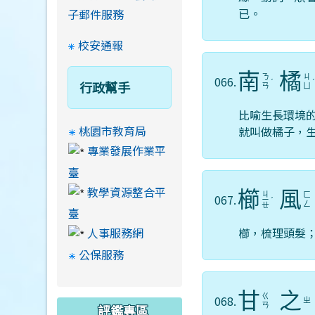
已。
子郵件服務
校安通報
南
橘
ㄋ
ㄐ
066.
ˊ
行政幫手
ㄢ
ㄩ
比喻生長環境
桃園市教育局
就叫做橘子，
專業發展作業平
臺
教學資源整合平
櫛
風
ㄐ
ㄈ
067.
ㄧ
ˊ
ㄥ
ㄝ
臺
櫛，梳理頭髮
人事服務網
公保服務
甘
之
ㄍ
068.
ㄓ
ㄢ
評鑑專區