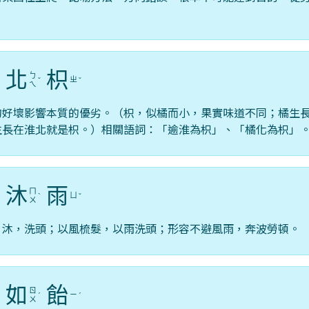
北
枳
ㄅ
ㄓ
ˊ
ˇ
ˇ
ㄟ
的好壞影響本質的優劣。（枳，似橘而小，果實味道不同；橘生
生長在淮北就是枳。）相關語詞：「逾淮為枳」、「橘化為枳」
沐
雨
ㄇ
ㄩ
ˋ
ˇ
ㄨ
；沐，洗頭；以風梳髮，以雨洗頭；形容不避風雨，奔波勞頓。
如
飴
ㄖ
ㄧ
ˊ
ˊ
ㄨ