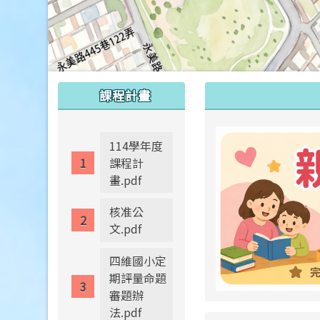
:::
:::
課程計畫
114學年度
課程計
畫.pdf
核准公
文.pdf
四維國小定
期評量命題
審題辦
法.pdf