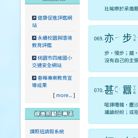
比喻樂於承擔
健康促進評鑑網
站
亦
步
永續校園與環境
ㄅ
069.
ㄧ
ˋ
ㄨ
教育評鑑
步，慢步；趨
桃園市四維國小
沒有自己的主
交通安全網站
春暉專案教育宣
導成果
甚
囂
ㄒ
ㄕ
070.
ˋ
ㄧ
ㄣ
ㄠ
[
more...
]
喧譁嘈雜，塵
議論紛紛；或
課後照顧班專區
課照班請假系統