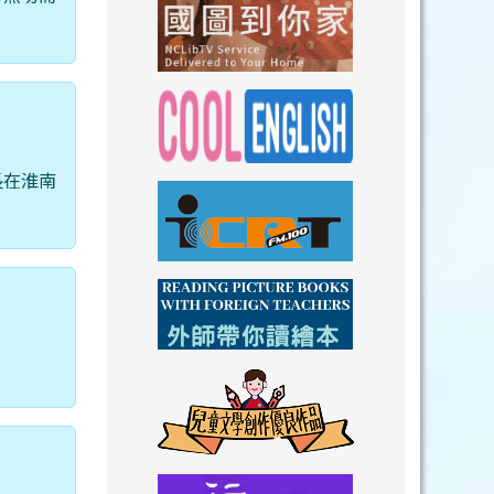
link to https://n
link to https://
長在淮南
link to https://nclibtv.ncl.
link to https:/
。
link to http://www.icrt.com.tw/index.ph
link to https:/
link to https://www.youtube.com/wat
link to https:/
link to https://drive.goog
link to https://