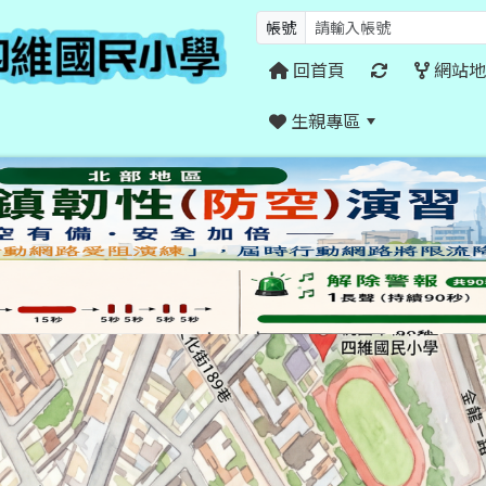
帳號
回首頁
網站地
生親專區
:::