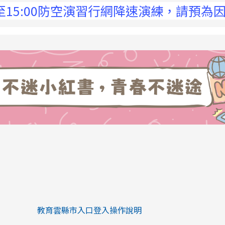
:00防空演習行網降速演練，請預為因應，詳洽
link to https://eliteracy.edu.tw/Sh
link to https://eliteracy.edu.tw/Shorts/xiaohongs
教育雲縣市入口登入操作說明
link to https://eliteracy.edu.tw/Sh