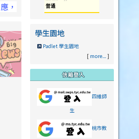
NCC官網
學生園地
Padlet 學生園地
[
more...
]
信箱登入
orts/xiaohongshu.html
四維師
link to https://accounts
生
桃市教
hu.html
orts/xiaohongshu.html