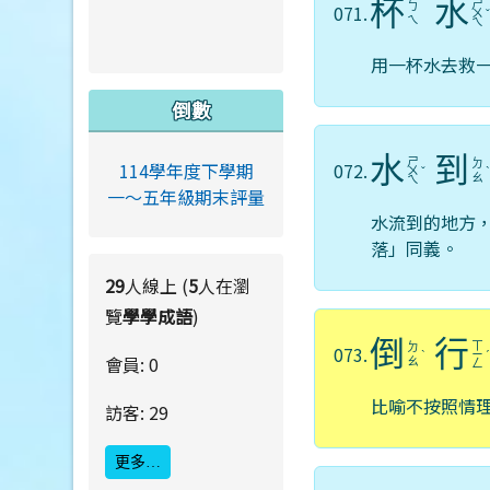
杯
水
ㄕ
ㄅ
071.
ㄨ
ㄟ
ㄟ
用一杯水去救
倒數
水
到
ㄕ
ㄉ
072.
114學年度下學期
ㄨ
ˇ
ㄠ
ㄟ
一～五年級期末評量
水流到的地方
落」同義。
29
人線上 (
5
人在瀏
覽
學學成語
)
倒
行
ㄒ
ㄉ
073.
ˋ
ㄧ
會員: 0
ㄠ
ㄥ
比喻不按照情
訪客: 29
更多…