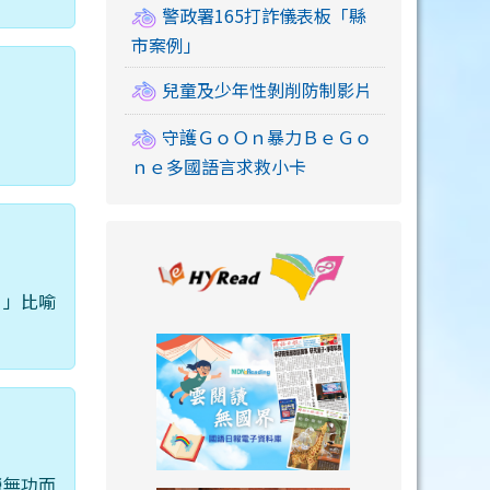
警政署165打詐儀表板「縣
市案例」
兒童及少年性剝削防制影片
守護ＧｏＯｎ暴力ＢｅＧｏ
ｎｅ多國語言求救小卡
link to https://
。」比喻
link to https://
勞無功而