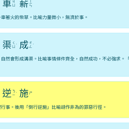
車
薪
ㄒ
ㄐ
ˇ
ㄧ
ㄩ
ㄣ
一車著火的柴草。比喻力量微小，無濟於事。
渠
成
ㄑ
ㄔ
ˋ
ˊ
ˊ
ㄩ
ㄥ
，自然會形成溝渠。比喻事情條件齊全，自然成功，不必強求。
逆
施
ㄋ
ㄕ
ˊ
ˋ
ㄧ
理行事。後用「倒行逆施」比喻胡作非為的罪惡行徑。