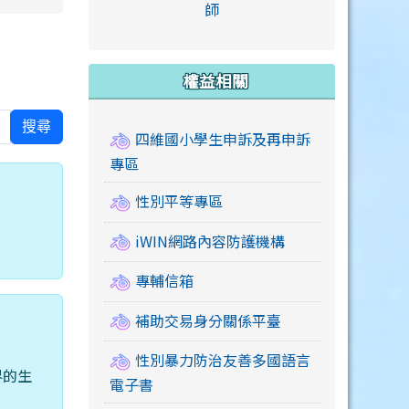
link to https://accounts
師
e.edu.tw/ \
link to https://drive.google.com/drive/u/2
link to https://sites.google.com/a/mail.swps.t
link to https://accounts.
link to https://mail.google.
link to https://tycg.cloudh
link to https://www.icrt.com
link to https://sites.goog
link to https://sites.google.
link to https://sites.google.
link to https://elearning.c
link to http://moral.jjes.tyc.
link to https://elearning.c
link to https://drive.googl
權益相關
搜尋
四維國小學生申訴及再申訴
專區
性別平等專區
iWIN網路內容防護機構
專輔信箱
補助交易身分關係平臺
性別暴力防治友善多國語言
界的生
電子書