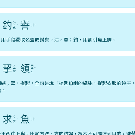
釣
譽
ㄉ
ㄩ
ˊ
ㄧ
ˋ
ˋ
ㄠ
，用手段獵取名聲或讚譽。沽，買；釣，用餌引魚上鉤。
挈
領
ㄑ
ㄌ
ㄧ
ˋ
ㄧ
ˇ
ㄝ
ㄥ
總繩；挈，提起。全句是說「提起魚網的總繩，提起衣服的領子
點。
求
魚
ㄑ
ㄩ
ˋ
ㄧ
ˊ
ˊ
ㄡ
著東西往上爬。比喻方法、方向錯誤，根本不可能達到目的，徒