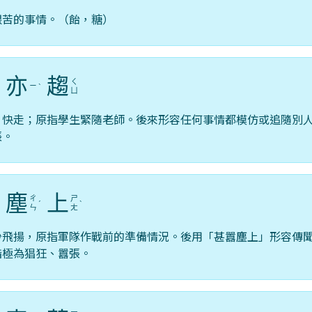
艱苦的事情。（飴，糖）
亦
趨
ㄑ
ㄧ
ˋ
ˋ
ㄩ
，快走；原指學生緊隨老師。後來形容任何事情都模仿或追隨別
張。
塵
上
ㄔ
ㄕ
ˊ
ˋ
ㄣ
ㄤ
沙飛揚，原指軍隊作戰前的準備情況。後用「甚囂塵上」形容傳
指極為猖狂、囂張。