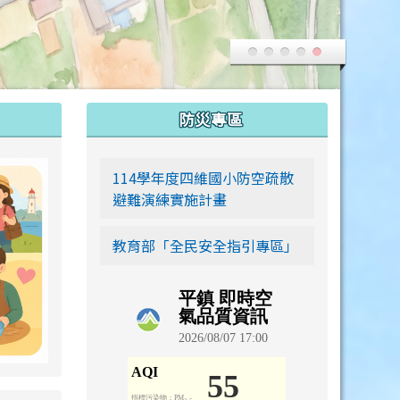
:::
防災專區
link to https://siwei-family.work-bionic.workers.dev
114學年度四維國小防空疏散
避難演練實施計畫
教育部「全民安全指引專區」