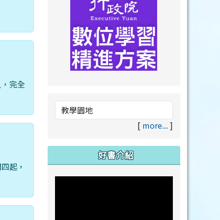
人，完全
link to https://drive.goog
link to https://premium.lea
[
more...
]
好書介紹
聞四起，