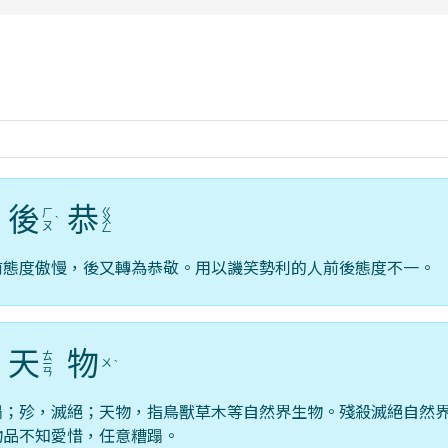
rul4m4link to https://isafeevent.mo
後
恭
ㄍ
ㄏ
ˋ
ˋ
ㄨ
ㄡ
ㄥ
前態度傲慢，後又轉為恭敬。用以譏笑勢利的人前後態度不一。
天
物
ㄊ
ㄨ
ˇ
ㄧ
ˋ
ㄢ
蹋；殄，滅絕；天物，指鳥獸草木等自然界生物。殘殺滅絕自然
物品不知愛惜，任意糟蹋。