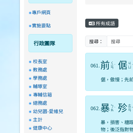
專戶網頁
所有成語
實施要點
搜尋：
行政團隊
校長室
前
倨
ㄑ
ㄐ
061.
ㄧ
ˊ
ㄩ
教務處
ㄢ
學務處
倨，傲慢；先
輔導室
專輔信箱
總務處
暴
殄
ㄊ
ㄅ
062.
ˋ
ㄧ
幼兒園-愛維兒
ㄠ
ㄢ
主計
暴，損害、糟
健康中心
物；後泛指對