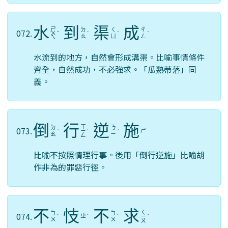
水
到
渠
成
ㄕ
ㄉ
ㄑ
ㄔ
072.
ㄨ
ˇ
ˋ
ˊ
ˊ
ㄠ
ㄩ
ㄥ
ㄟ
水流到的地方，自然會形成溝渠。比喻事情條件
齊全，自然成功，不必強求。「瓜熟蒂落」同
義。
倒
行
逆
施
ㄒ
ㄉ
ㄋ
073.
ㄕ
ˋ
ㄧ
ˊ
ˋ
ㄠ
ㄧ
ㄥ
比喻不按照情理行事。後用「倒行逆施」比喻胡
作非為的罪惡行徑。
不
忮
不
求
ㄑ
ㄅ
ㄅ
074.
ㄓ
ˋ
ˋ
ˋ
ㄧ
ˊ
ㄨ
ㄨ
ㄡ