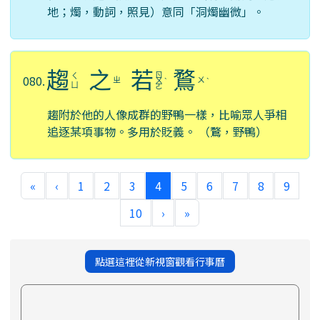
地；燭，動詞，照見）意同「洞燭幽微」。
趨
之
若
鶩
ㄖ
ㄑ
080.
ㄓ
ㄨ
ㄨ
ˋ
ˋ
ㄩ
ㄛ
趨附於他的人像成群的野鴨一樣，比喻眾人爭相
追逐某項事物。多用於貶義。 （鶩，野鴨）
(current)
«
‹
1
2
3
4
5
6
7
8
9
10
›
»
點選這裡從新視窗觀看行事曆