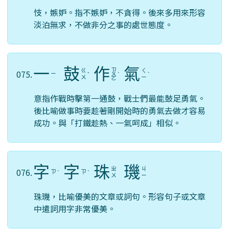
忮，嫉妒。指不嫉妒，不貪得。後來多用來形容
淡泊無求，不做非分之事的處世態度。
一
鼓
作
氣
ㄗ
ㄍ
ㄑ
075.
ㄧ
ˇ
ㄨ
ˋ
ˋ
ㄨ
ㄧ
ㄛ
意指作戰時擊第一通鼓，戰士們最能鼓足勇氣。
後比喻做事時要趁著剛開始時的勇氣去做才容易
成功。與「打鐵趁熱、一氣呵成」相似。
字
字
珠
璣
ㄓ
ㄐ
076.
ㄗ
ㄗ
ˋ
ˋ
ㄨ
ㄧ
珠璣，比喻優美的文章或詞句。形容句子或文章
中遣詞用字非常優美。