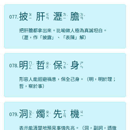
披
肝
瀝
膽
ㄆ
ㄍ
ㄌ
ㄉ
077.
ˋ
ˇ
ㄧ
ㄢ
ㄧ
ㄢ
把肝膽都拿出來。比喻做人極為真誠坦白。
（瀝，作「披露」、「表陳」解）
明
哲
保
身
ㄇ
ㄓ
ㄅ
ㄕ
078.
ㄧ
ˊ
ˊ
ˇ
ㄜ
ㄠ
ㄣ
ㄥ
形容人能迴避禍患，保全己身。（明，明於理；
哲，察於事）
洞
燭
先
機
ㄉ
ㄒ
ㄓ
ㄐ
079.
ㄨ
ˋ
ˊ
ㄧ
ㄨ
ㄧ
ㄥ
ㄢ
表示能清楚地預見事情先兆。（洞，副詞，透徹