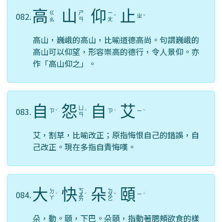
高
山
仰
止
ㄍ
ㄕ
ㄧ
082.
ㄓ
ˇ
ˇ
ㄠ
ㄢ
ㄤ
高山，巍峨的高山，比喻道德高尚。句謂巍峨的
高山可以仰望，形容崇高的德行，令人景仰。亦
作「高山仰之」。
自
怨
自
艾
ㄩ
083.
ㄗ
ㄗ
ㄧ
ˋ
ˋ
ˋ
ˋ
ㄢ
艾，割草，比喻改正；原指悔恨自己的錯誤，自
己改正。現在多指自責悔嘆。
大
快
朵
頤
ㄎ
ㄉ
ㄉ
084.
ㄧ
ˋ
ㄨ
ˋ
ㄨ
ˇ
ˊ
ㄚ
ㄞ
ㄛ
朵，動。頤，下巴。朵頤，指動著腮頰欲食的樣