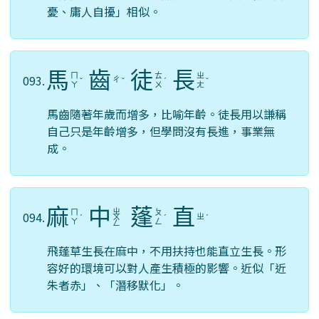
憂、庸人自擾」相似。
馬
齒
徒
長
ㄇ
ㄊ
ㄓ
093.
ㄔ
ˇ
ˇ
ˊ
ˇ
ㄚ
ㄨ
ㄤ
馬齒隨著年歲而增多，比喻年齡。徒長用以謙稱
自己只是年齡增多，但學問沒有長進，事業無
成。
麻
中
蓬
直
ㄓ
ㄇ
ㄆ
094.
ㄓ
ˊ
ㄨ
ˊ
ˊ
ㄚ
ㄥ
ㄥ
飛蓬草生長在麻中，不用扶持也能直立生長。形
容好的環境可以對人產生積極的影響。近似「近
朱者赤」、「潛移默化」。