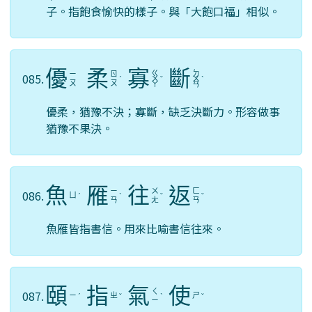
子。指飽食愉快的樣子。與「大飽口福」相似。
優
柔
寡
斷
ㄍ
ㄉ
ㄧ
ㄖ
085.
ˊ
ㄨ
ˇ
ㄨ
ˋ
ㄡ
ㄡ
ㄚ
ㄢ
優柔，猶豫不決；寡斷，缺乏決斷力。形容做事
猶豫不果決。
魚
雁
往
返
ㄧ
ㄨ
ㄈ
086.
ㄩ
ˊ
ˋ
ˇ
ˇ
ㄢ
ㄤ
ㄢ
魚雁皆指書信。用來比喻書信往來。
頤
指
氣
使
ㄑ
087.
ㄧ
ㄓ
ㄕ
ˊ
ˇ
ˋ
ˇ
ㄧ