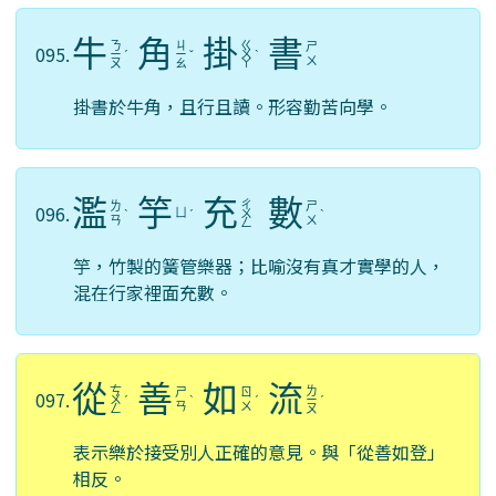
牛
角
掛
書
ㄋ
ㄐ
ㄍ
ㄕ
095.
ㄧ
ˊ
ㄧ
ˇ
ㄨ
ˋ
ㄨ
ㄡ
ㄠ
ㄚ
掛書於牛角，且行且讀。形容勤苦向學。
濫
竽
充
數
ㄔ
ㄌ
ㄕ
096.
ㄩ
ˋ
ˊ
ㄨ
ˋ
ㄢ
ㄨ
ㄥ
竽，竹製的簧管樂器；比喻沒有真才實學的人，
混在行家裡面充數。
從
善
如
流
ㄘ
ㄌ
ㄕ
ㄖ
097.
ㄨ
ˊ
ˋ
ˊ
ㄧ
ˊ
ㄢ
ㄨ
ㄥ
ㄡ
表示樂於接受別人正確的意見。與「從善如登」
相反。