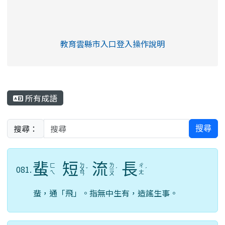
link to https://eliteracy.edu.tw/Shorts/xia
教育雲縣市入口登入操作說明
link to https://eliteracy.edu
rul4m4link to https://isafeev
所有成語
搜尋：
搜尋
蜚
短
流
長
ㄉ
ㄌ
ㄈ
ㄔ
081.
ㄨ
ˇ
ㄧ
ˊ
ˊ
ㄟ
ㄤ
ㄢ
ㄡ
蜚，通「飛」。指無中生有，造謠生事。