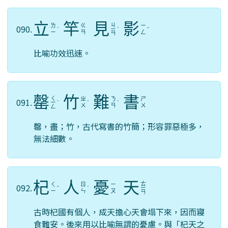
立
竿
見
影
ㄐ
ㄌ
ㄍ
ㄧ
090.
ˋ
ㄧ
ˋ
ˇ
ㄧ
ㄢ
ㄥ
ㄢ
比喻功效迅速。
罄
竹
難
書
ㄑ
ㄓ
ㄋ
ㄕ
091.
ㄧ
ˋ
ˊ
ˊ
ㄨ
ㄢ
ㄨ
ㄥ
罄，盡；竹，古代寫書的竹簡；形容罪惡極多，
無法細數。
杞
人
憂
天
ㄊ
ㄑ
ㄖ
ㄧ
092.
ˇ
ˊ
ㄧ
ㄧ
ㄣ
ㄡ
ㄢ
古時杞國有個人，成天擔心天會塌下來，因而寢
食難安。後來用以比喻無謂的憂慮。與「杞天之