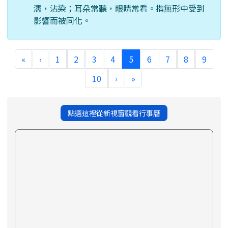
濡，沾染；耳朵常聽，眼睛常看。指無形中受到
影響而被同化。
(current)
«
‹
1
2
3
4
5
6
7
8
9
10
›
»
點選這裡從新視窗觀看行事曆