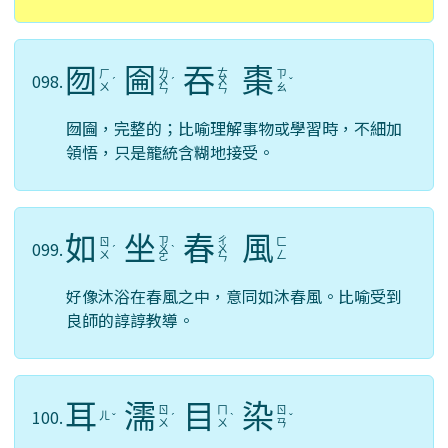
囫
圇
吞
棗
ㄌ
ㄊ
ㄏ
ㄗ
098.
ˊ
ㄨ
ˊ
ㄨ
ˇ
ㄨ
ㄠ
ㄣ
ㄣ
囫圇，完整的；比喻理解事物或學習時，不細加
領悟，只是籠統含糊地接受。
如
坐
春
風
ㄗ
ㄔ
ㄖ
ㄈ
099.
ˊ
ㄨ
ˋ
ㄨ
ㄨ
ㄥ
ㄛ
ㄣ
好像沐浴在春風之中，意同如沐春風。比喻受到
良師的諄諄教導。
耳
濡
目
染
ㄖ
ㄇ
ㄖ
100.
ㄦ
ˇ
ˊ
ˋ
ˇ
ㄨ
ㄨ
ㄢ