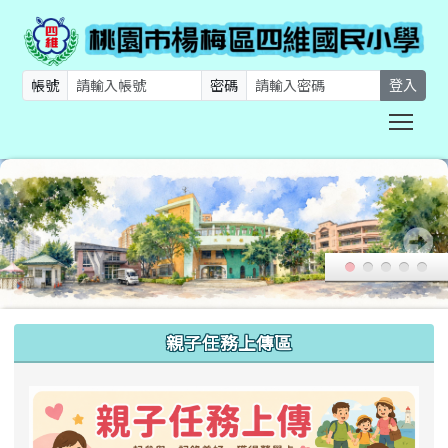
帳號
密碼
登入
Togg
:::
親子任務上傳區
link