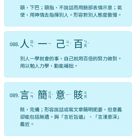
頤，下巴；頤指，不說話而用臉部表情示意；氣
使，用神情去指揮別人。形容對別人態度傲慢。
人
一
己
百
ㄖ
ㄐ
ㄅ
088.
ㄧ
ˊ
ˇ
ˇ
ㄣ
ㄧ
ㄞ
別人一學就會的事，自己就用百倍的努力做到。
用以勉人力學，勤能補拙。
言
簡
意
賅
ㄐ
ㄧ
ㄍ
089.
ㄧ
ˊ
ㄧ
ˇ
ˋ
ㄢ
ㄞ
ㄢ
賅，完備；形容說話或寫文章簡明扼要，但意義
卻能包括無遺。與「言近旨遠」、「言淺意深」
義近。