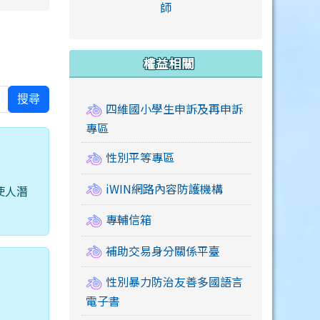
link to https://accounts
師
e.edu.tw/ \
link to https://drive.google.com/drive/u/2
link to https://sites.google.com/a/mail.swps.t
link to https://accounts.
link to https://mail.google.
link to https://tycg.cloudh
link to https://www.icrt.com
link to https://sites.goog
link to https://sites.google.
link to https://sites.google.
link to https://elearning.c
link to http://moral.jjes.tyc.
link to https://elearning.c
link to https://drive.googl
權益相關
搜尋
四維國小學生申訴及再申訴
專區
性別平等專區
iWIN網路內容防護機構
使人潛
專輔信箱
補助交易身分關係平臺
性別暴力防治友善多國語言
電子書