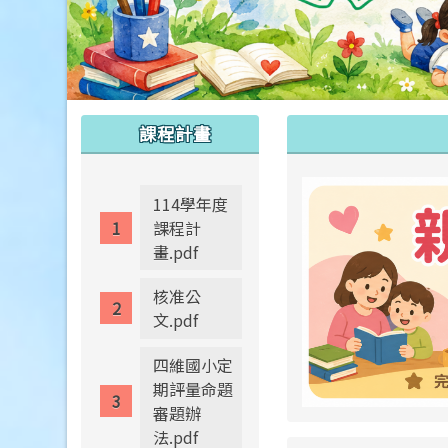
:::
:::
課程計畫
114學年度
課程計
畫.pdf
核准公
文.pdf
四維國小定
期評量命題
審題辦
法.pdf