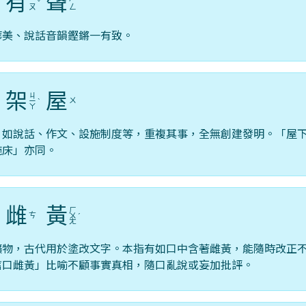
有
聲
ˋ
ˇ
ㄡ
ㄥ
華美、說話音韻鏗鏘一有致。
架
屋
ㄐ
ㄨ
ˊ
ㄧ
ˋ
ㄚ
，如說話、作文、設施制度等，重複其事，全無創建發明。「屋
施床」亦同。
雌
黃
ㄏ
ㄘ
ˇ
ㄨ
ˊ
ㄤ
礦物，古代用於塗改文字。本指有如口中含著雌黃，能隨時改正
信口雌黃」比喻不顧事實真相，隨口亂說或妄加批評。