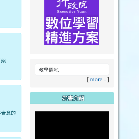
link to https://drive.goog
link to https://premium.lea
下架
[
more...
]
好書介紹
不合意的