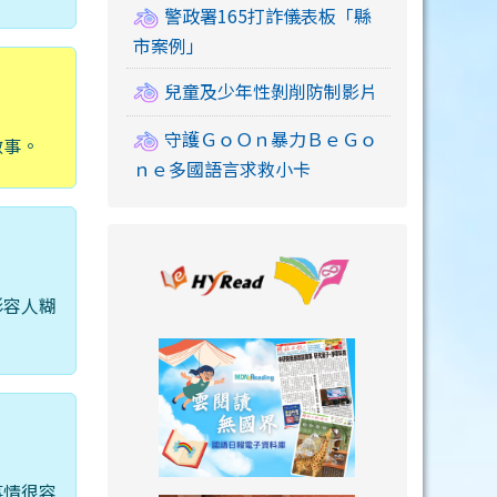
警政署165打詐儀表板「縣
市案例」
兒童及少年性剝削防制影片
守護ＧｏＯｎ暴力ＢｅＧｏ
做事。
ｎｅ多國語言求救小卡
link to https://
形容人糊
link to https://
事情很容