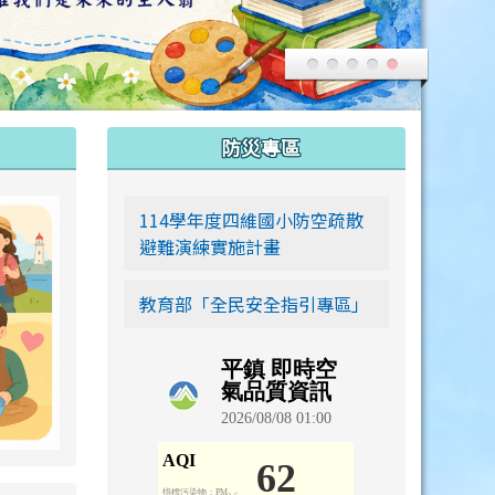
:::
防災專區
link to https://siwei-family.work-bionic.workers.dev
114學年度四維國小防空疏散
避難演練實施計畫
教育部「全民安全指引專區」