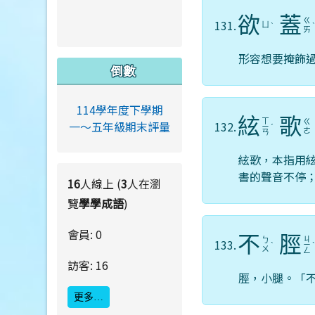
欲
蓋
ㄍ
131.
ㄩ
ˋ
ㄞ
形容想要掩飾
倒數
114學年度下學期
絃
歌
ㄒ
ㄍ
132.
一～五年級期末評量
ㄧ
ˊ
ㄜ
ㄢ
絃歌，本指用
書的聲音不停
16
人線上 (
3
人在瀏
覽
學學成語
)
會員: 0
不
脛
ㄐ
ㄅ
133.
ˋ
ㄧ
ㄨ
ㄥ
訪客: 16
脛，小腿。「
更多…