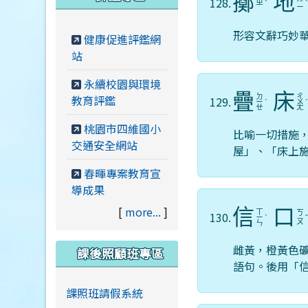
擲
地
128.
ㄓ
ˊ
ㄧ
形容文辭巧妙
健康促進評鑑網
站
永續校園與環境
疊
床
ㄉ
ㄔ
教育評鑑
129.
ㄧ
ˊ
ㄨ
ㄝ
ㄤ
桃園市四維國小
比喻一切措施
交通安全網站
屋」、「床上
春暉專案教育宣
導成果
[
more...
]
信
口
ㄒ
ㄎ
130.
ㄧ
ˋ
ㄡ
ㄣ
雌黃，橙黃色
課後照顧班專區
語句。後用「
課照班請假系統