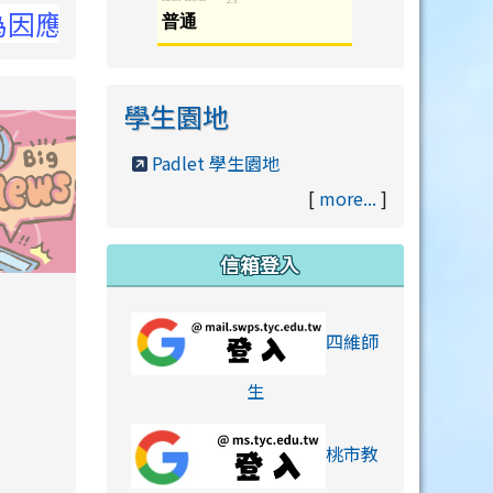
洽NCC官網
學生園地
Padlet 學生園地
[
more...
]
信箱登入
orts/xiaohongshu.html
四維師
link to https://accounts
生
桃市教
hu.html
orts/xiaohongshu.html