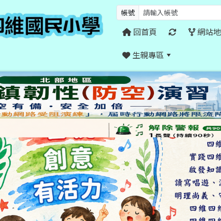
帳號
回首頁
網站地
生親專區
:::