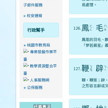
易處理。
子郵件服務
校安通報
鳳
毛
ㄈ
ㄇ
126.
ˋ
行政幫手
ㄥ
ㄠ
鳳凰的羽毛、
桃園市教育局
「寥若晨星」
專業發展作業平
臺
教學資源整合平
鞭
辟
ㄅ
ㄅ
127.
ㄧ
ㄧ
ㄢ
臺
鞭，鞭策；辟
人事服務網
之形容言辭或
公保服務
評鑑專區
ㄉ