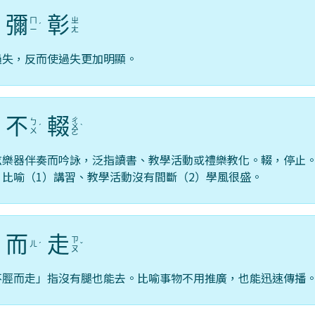
彌
彰
ㄇ
ㄓ
ˋ
ˊ
ㄧ
ㄤ
過失，反而使過失更加明顯。
不
輟
ㄔ
ㄅ
ˊ
ㄨ
ˋ
ㄨ
ㄛ
絃樂器伴奏而吟詠，泛指讀書、教學活動或禮樂教化。輟，停止
；比喻（1）講習、教學活動沒有間斷（2）學風很盛。
而
走
ㄗ
ㄦ
ˋ
ˊ
ˇ
ㄡ
不脛而走」指沒有腿也能去。比喻事物不用推廣，也能迅速傳播