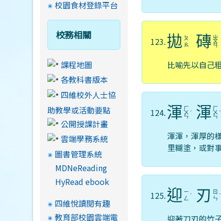
校園食材登錄平台
校務相關
拋
磚
ㄓ
ㄆ
123.
ㄨ
ㄠ
ㄢ
課程地圖
比喻先以自己
各教科書版本
四維校外人士協
渾
渾
助教學或活動要點
ㄏ
ㄏ
124.
ㄨ
ˊ
ㄨ
ㄣ
ㄣ
公開授課計畫
渾渾，渾厚的
雲端學務系統
里糊塗，或對
圖書管理系統
MDNeReading
HyRead ebook
迎
刃
ㄧ
ㄖ
125.
ˊ
ㄥ
ㄣ
四維悅讀閱有趣
教育部校園雲端電
迎著刀刃的竹