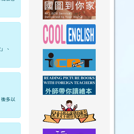
link to https://n
link to https://
數」、
link to https://nclibtv.ncl.
link to https:/
link to http://www.icrt.com.tw/index.ph
link to https:/
。後多以
link to https://www.youtube.com/wat
link to https:/
link to https://drive.goog
link to https://