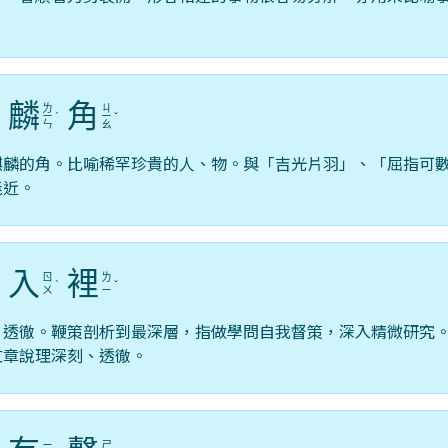
麟
角
ㄌ
ㄐ
ˊ
ㄧ
ˊ
ㄧ
ˇ
ㄣ
ㄠ
麒麟的角。比喻稀罕珍貴的人、物。與「吉光片羽」、「屈指可
義近。
入
裡
ㄖ
ㄌ
ˋ
ˋ
ˇ
ㄨ
ㄧ
，透徹。鞭策剖析到最深層，指做學問自我督策，深入精微研究
文章說理深刻、透徹。
ㄧ
ㄕ