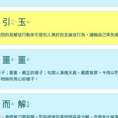
引
玉
ㄧ
ㄩ
ˇ
ˋ
ㄣ
粗陋的見解或行動來引發別人美好的言論或行為。謙稱自己率先
噩
噩
ㄜ
ㄜ
ˊ
ˋ
ˋ
樣子；噩噩，嚴正的樣子；句謂人渾樸天真，嚴肅敦厚。今用以
事物無所用心的樣子。
而
解
ㄐ
ㄦ
ˋ
ˊ
ㄧ
ˇ
ㄝ
子，會順著刀勢裂開。形容相連的事物很容易分解，亦用來比喻