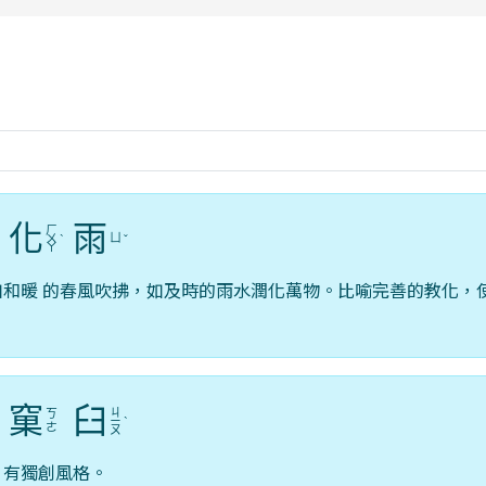
rul4m4link to https://isafeevent.mo
化
雨
ㄏ
ㄩ
ㄨ
ˋ
ˇ
ㄚ
如和暖 的春風吹拂，如及時的雨水潤化萬物。比喻完善的教化，
窠
臼
ㄐ
ㄎ
ˋ
ㄧ
ˋ
ㄜ
ㄡ
，有獨創風格。