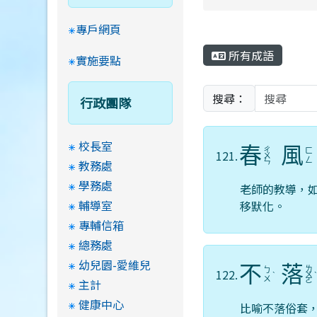
專戶網頁
所有成語
實施要點
搜尋：
行政團隊
校長室
春
風
ㄔ
ㄈ
121.
ㄨ
ㄥ
教務處
ㄣ
學務處
老師的教導，
輔導室
移默化。
專輔信箱
總務處
幼兒園-愛維兒
不
落
ㄌ
ㄅ
122.
ˋ
ㄨ
ㄨ
主計
ㄛ
健康中心
比喻不落俗套