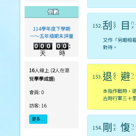
倒數
刮
目
ㄍ
ㄇ
152.
ㄨ
114學年度下學期
ㄨ
ㄚ
一～五年級期末評量
0
0
0
0
0
又作「另眼相
0
0
0
0
0
:
對待。
0
0
0
0
天
時
0
0
:
0
0
分
秒
16
人線上 (
2
人在瀏
退
避
ㄊ
ㄅ
153.
ㄨ
ˋ
覽
學學成語
)
ㄧ
ㄟ
本指作戰時，
會員: 0
古時行軍三十
訪客: 16
更多…
剛
愎
ㄍ
ㄅ
154.
ㄤ
ㄧ