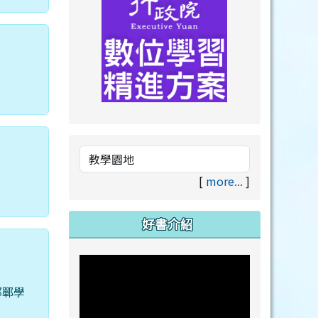
link to https://drive.goog
link to https://premium.lea
[
more...
]
好書介紹
邯鄲學