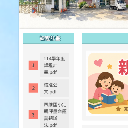
:::
:::
課程計畫
114學年度
課程計
畫.pdf
核准公
文.pdf
四維國小定
期評量命題
審題辦
法.pdf