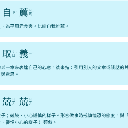
自
薦
ㄐ
ㄗ
ˋ
ˋ
ㄧ
ˋ
ㄢ
人，為平原君食客。比喻自我推薦。
取
義
ㄑ
ㄧ
ˇ
ˋ
ㄩ
的某一章來表達自己的心意。後來指：引用別人的文章或談話的
容與意思。
兢
兢
ㄐ
ㄐ
ˋ
ㄧ
ㄧ
ㄥ
ㄥ
樣子；兢兢，小心謹慎的樣子。形容做事時戒慎惶恐的態度。與
，警惕小心的樣子 ）類似。