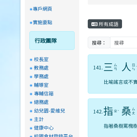
專戶網頁
實施要點
所有成語
行政團隊
搜尋：
校長室
三
人
ㄙ
ㄖ
141.
教務處
ㄢ
ㄣ
學務處
比喻謠言或不
輔導室
專輔信箱
總務處
指
桑
幼兒園-愛維兒
ㄙ
142.
ㄓ
ˇ
ㄤ
主計
指著桑樹罵槐
健康中心
校園食材登錄平台