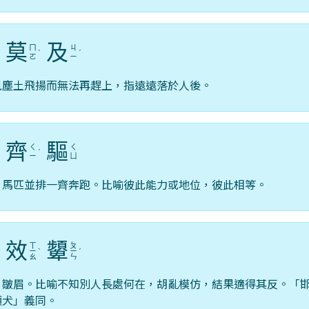
莫
及
ㄇ
ㄐ
ˊ
ˋ
ˊ
ㄛ
ㄧ
見塵土飛揚而無法再趕上，指遠遠落於人後。
齊
驅
ㄑ
ㄑ
ˋ
ˊ
ㄧ
ㄩ
，馬匹並排一齊奔跑。比喻彼此能力或地位，彼此相等。
效
顰
ㄒ
ㄆ
ㄧ
ˋ
ㄧ
ˊ
ㄠ
ㄣ
，皺眉。比喻不知別人長處何在，胡亂模仿，結果適得其反。「
類犬」義同。