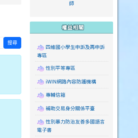
link to https://accounts
師
e.edu.tw/ \
link to https://drive.google.com/drive/u/2
link to https://sites.google.com/a/mail.swps.t
link to https://accounts.
link to https://mail.google.
link to https://tycg.cloudh
link to https://www.icrt.com
link to https://sites.goog
link to https://sites.google.
link to https://sites.google.
link to https://elearning.c
link to http://moral.jjes.tyc.
link to https://elearning.c
link to https://drive.googl
權益相關
搜尋
四維國小學生申訴及再申訴
專區
性別平等專區
iWIN網路內容防護機構
專輔信箱
補助交易身分關係平臺
性別暴力防治友善多國語言
電子書