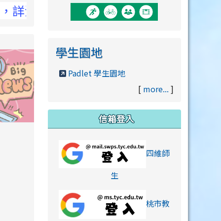
CC官網
學生園地
Padlet 學生園地
[
more...
]
信箱登入
orts/xiaohongshu.html
四維師
link to https://accounts
生
桃市教
hu.html
orts/xiaohongshu.html