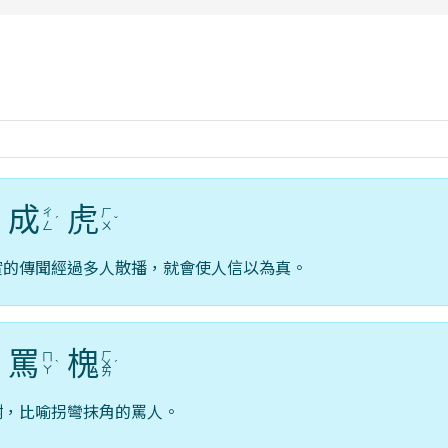
rul4m4link to https://isafeevent.mo
成
虎
ㄔ
ㄏ
ˊ
ˊ
ˇ
ㄥ
ㄨ
實的傳聞經過多人散播，就會使人信以為真。
罵
槐
ㄏ
ㄇ
ˋ
ㄨ
ˊ
ㄚ
ㄞ
樹，比喻拐彎抹角的罵人。