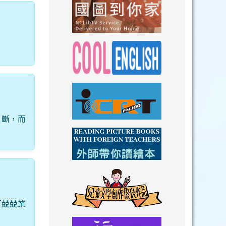
link to https://n
link to https://
link to https://nclibtv.ncl.
link to https:/
片斷，而
link to http://www.icrt.com.tw/index.ph
link to https:/
link to https://www.youtube.com/wat
link to https:/
「兢兢業
link to https://drive.goog
link to https://