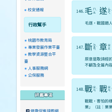
校安通報
毛
遂
ㄙ
ㄇ
146.
ˊ
ㄨ
ㄠ
ㄟ
毛遂，戰國趙
行政幫手
桃園市教育局
斷
章
ㄉ
ㄓ
專業發展作業平臺
147.
ㄨ
ˋ
ㄤ
ㄢ
教學資源整合平
原意是取詩經
臺
不顧及全篇內
人事服務網
公保服務
戰
戰
ㄓ
ㄓ
148.
ˋ
ㄢ
ㄢ
評鑑專區
戰戰，害怕的
業」（註：業業
健康促進評鑑網