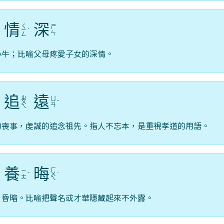
情
深
ㄑ
ㄕ
ˊ
ㄧ
ˊ
ㄣ
ㄥ
小牛；比喻父母疼愛子女的深情。
追
遠
ㄓ
ㄩ
ㄨ
ˇ
ㄢ
ㄟ
的喪事，虔誠的追念祖先。指人不忘本，是重視孝道的用語。
養
晦
ㄏ
ㄧ
ˇ
ㄨ
ˋ
ㄤ
ㄟ
，昏暗。比喻把聲名或才華隱藏起來不外露。