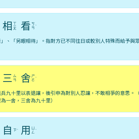
相
看
ㄒ
ㄎ
ˋ
ㄧ
ˋ
ㄢ
ㄤ
看」、「另眼相待」。指對方已不同往日或較別人特殊而給予與
三
舍
ㄙ
ㄕ
ˋ
ˋ
ㄢ
ㄜ
退兵九十里以表退讓，後引申為對別人忍讓，不敢相爭的意思。
里為一舍，三舍為九十里）
自
用
ㄩ
ㄗ
ˋ
ˋ
ˋ
ㄥ