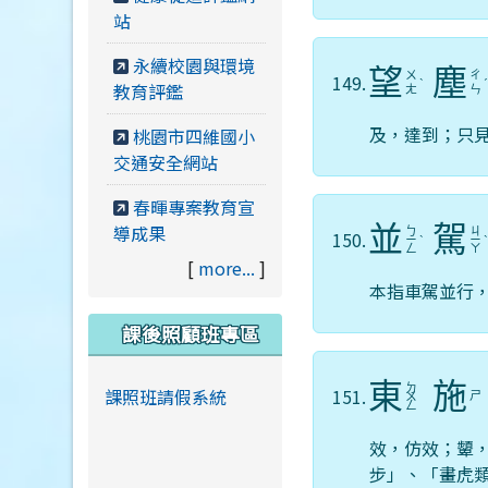
站
永續校園與環境
望
塵
ㄨ
ㄔ
149.
ˋ
教育評鑑
ㄤ
ㄣ
及，達到；只
桃園市四維國小
交通安全網站
春暉專案教育宣
導成果
並
駕
ㄅ
ㄐ
150.
ㄧ
ˋ
ㄧ
ㄥ
ㄚ
[
more...
]
本指車駕並行
課後照顧班專區
東
施
ㄉ
課照班請假系統
151.
ㄕ
ㄨ
ㄥ
效，仿效；顰
步」、「畫虎