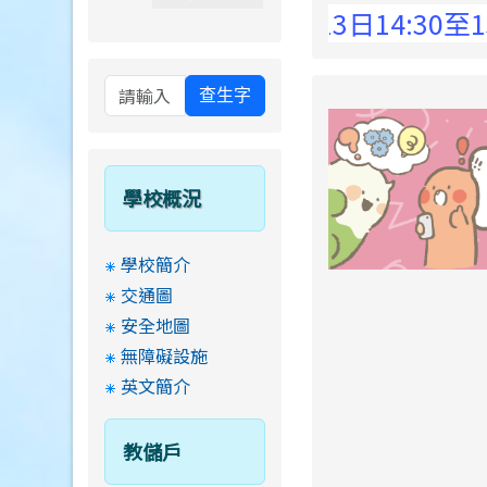
 Elementary School !
8月13日14:30至15:
查生字
學校概況
學校簡介
交通圖
安全地圖
無障礙設施
英文簡介
教儲戶