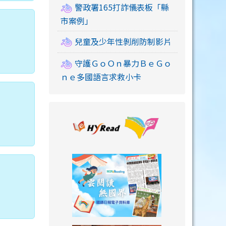
警政署165打詐儀表板「縣
市案例」
兒童及少年性剝削防制影片
守護ＧｏＯｎ暴力ＢｅＧｏ
ｎｅ多國語言求救小卡
link to https://
link to https://