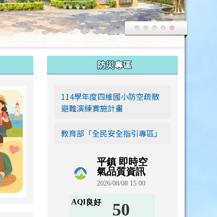
:::
防災專區
link to https://siwei-family.work-bionic.workers.dev
114學年度四維國小防空疏散
避難演練實施計畫
教育部「全民安全指引專區」