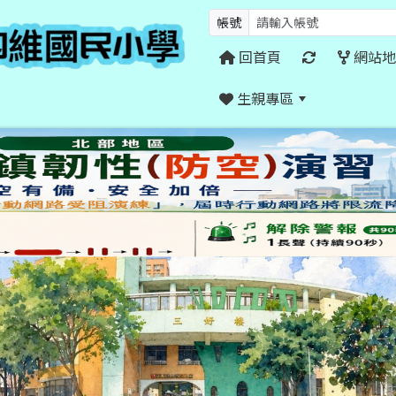
帳號
回首頁
網站地
生親專區
:::