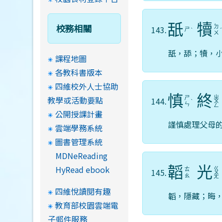
舐
犢
校務相關
ㄉ
143.
ㄕ
ˋ
ㄨ
舐，舔；犢，
課程地圖
各教科書版本
四維校外人士協助
慎
終
教學或活動要點
ㄓ
ㄕ
144.
ˋ
ㄨ
ㄣ
ㄥ
公開授課計畫
謹慎處理父母
雲端學務系統
圖書管理系統
MDNeReading
HyRead ebook
韜
光
ㄍ
ㄊ
145.
ㄨ
ㄠ
ㄤ
四維悅讀閱有趣
韜，隱藏；晦
教育部校園雲端電
子郵件服務