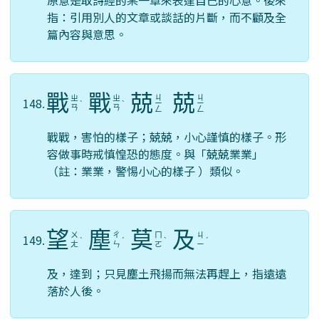
原意是取詩經的某一章來表達自己的心意。後來
指：引用別人的文章或談話的片斷，而不顧及全
篇內容與意思。
戰
戰
兢
兢
ㄐ
ㄐ
ㄓ
ㄓ
148.
ˋ
ˋ
ㄧ
ㄧ
ㄢ
ㄢ
ㄥ
ㄥ
戰戰，害怕的樣子；兢兢，小心謹慎的樣子。形
容做事時戒慎惶恐的態度。與「兢兢業業」
（註：業業，警惕小心的樣子 ）類似。
望
塵
莫
及
ㄨ
ㄔ
ㄇ
ㄐ
149.
ˋ
ˊ
ˋ
ˊ
ㄤ
ㄣ
ㄛ
ㄧ
及，達到；只見塵土飛揚而無法再趕上，指遠遠
落於人後。