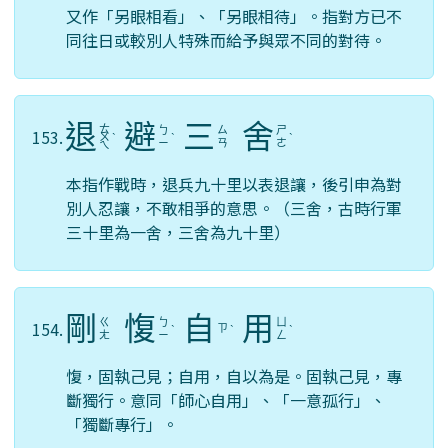
又作「另眼相看」、「另眼相待」。指對方已不
同往日或較別人特殊而給予與眾不同的對待。
退
避
三
舍
ㄊ
ㄅ
ㄙ
ㄕ
153.
ㄨ
ˋ
ˋ
ˋ
ㄧ
ㄢ
ㄜ
ㄟ
本指作戰時，退兵九十里以表退讓，後引申為對
別人忍讓，不敢相爭的意思。（三舍，古時行軍
三十里為一舍，三舍為九十里）
剛
愎
自
用
ㄍ
ㄅ
ㄩ
154.
ㄗ
ˋ
ˋ
ˋ
ㄤ
ㄧ
ㄥ
愎，固執己見；自用，自以為是。固執己見，專
斷獨行。意同「師心自用」、「一意孤行」、
「獨斷專行」。