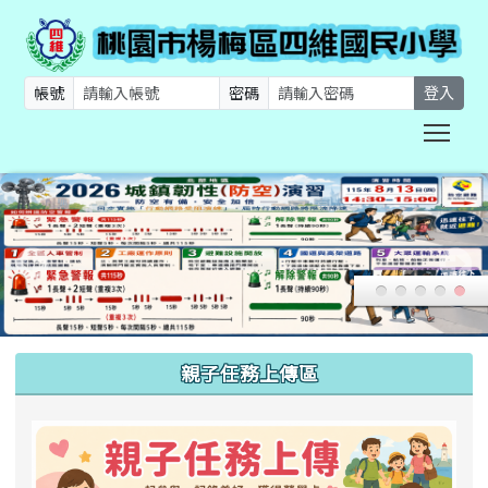
帳號
密碼
登入
Togg
:::
親子任務上傳區
link