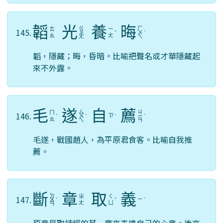
韜
光
養
晦
ㄍ
ㄏ
ㄊ
ㄧ
145.
ㄨ
ˇ
ㄨ
ˋ
ㄠ
ㄤ
ㄤ
ㄟ
韜，隱藏；晦，昏暗。比喻把聲名或才華隱藏起
來不外露。
毛
遂
自
薦
ㄙ
ㄐ
ㄇ
146.
ㄗ
ˊ
ㄨ
ˋ
ˋ
ㄧ
ˋ
ㄠ
ㄟ
ㄢ
毛遂，戰國趙人，為平原君食客。比喻自我推
薦。
斷
章
取
義
ㄉ
ㄓ
ㄑ
147.
ㄧ
ㄨ
ˋ
ˇ
ˋ
ㄤ
ㄩ
ㄢ