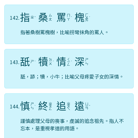
指
桑
罵
槐
ㄏ
ㄙ
ㄇ
142.
ㄓ
ˇ
ˋ
ㄨ
ˊ
ㄤ
ㄚ
ㄞ
指著桑樹罵槐樹，比喻拐彎抹角的罵人。
舐
犢
情
深
ㄑ
ㄉ
ㄕ
143.
ㄕ
ˋ
ˊ
ㄧ
ˊ
ㄨ
ㄣ
ㄥ
舐，舔；犢，小牛；比喻父母疼愛子女的深情。
慎
終
追
遠
ㄓ
ㄓ
ㄕ
ㄩ
144.
ˋ
ㄨ
ㄨ
ˇ
ㄣ
ㄢ
ㄥ
ㄟ
謹慎處理父母的喪事，虔誠的追念祖先。指人不
忘本，是重視孝道的用語。