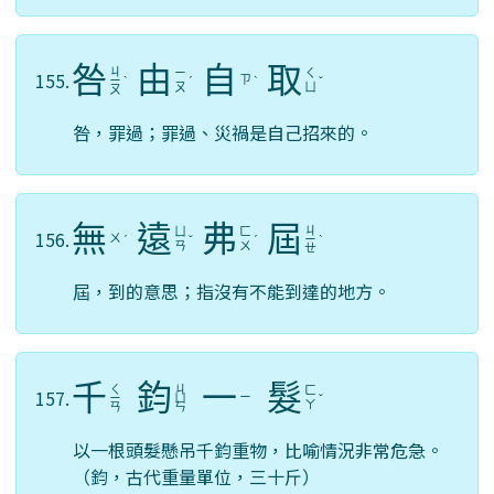
咎
由
自
取
ㄐ
ㄧ
ㄑ
155.
ㄗ
ㄧ
ˋ
ˊ
ˋ
ˇ
ㄡ
ㄩ
ㄡ
咎，罪過；罪過、災禍是自己招來的。
無
遠
弗
屆
ㄐ
ㄩ
ㄈ
156.
ㄨ
ˊ
ˇ
ˊ
ㄧ
ˋ
ㄢ
ㄨ
ㄝ
屆，到的意思；指沒有不能到達的地方。
千
鈞
一
髮
ㄑ
ㄐ
ㄈ
157.
ㄧ
ㄧ
ㄩ
ˇ
ㄚ
ㄢ
ㄣ
以一根頭髮懸吊千鈞重物，比喻情況非常危急。
（鈞，古代重量單位，三十斤）