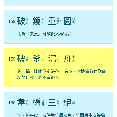
破
鏡
重
圓
ㄐ
ㄔ
ㄆ
ㄩ
158.
ˋ
ㄧ
ˋ
ㄨ
ˊ
ˊ
ㄛ
ㄢ
ㄥ
ㄥ
比喻「夫妻」離散後又再復合。
破
釜
沉
舟
ㄆ
ㄈ
ㄔ
ㄓ
159.
ˋ
ˇ
ˊ
ㄛ
ㄨ
ㄣ
ㄡ
釜，鍋；比喻下定決心 ，只以一次機會就達到成
功的目標，絕不留後路。
韋
編
三
絕
ㄅ
ㄐ
ㄨ
ㄙ
160.
ˊ
ㄧ
ㄩ
ˊ
ㄟ
ㄢ
ㄢ
ㄝ
韋，熟牛皮，古時用竹簡寫字，竹簡用牛皮帶編