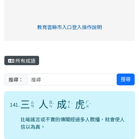
link to https://eliteracy.edu.tw/Shorts/xia
教育雲縣市入口登入操作說明
link to https://eliteracy.edu
rul4m4link to https://isafeev
所有成語
搜尋：
搜尋
三
人
成
虎
ㄙ
ㄖ
ㄔ
ㄏ
141.
ˊ
ˊ
ˇ
ㄢ
ㄣ
ㄥ
ㄨ
比喻謠言或不實的傳聞經過多人散播，就會使人
信以為真。