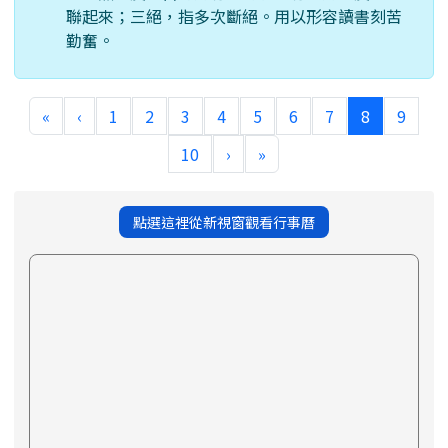
聯起來；三絕，指多次斷絕。用以形容讀書刻苦
勤奮。
(current)
«
‹
1
2
3
4
5
6
7
8
9
10
›
»
點選這裡從新視窗觀看行事曆