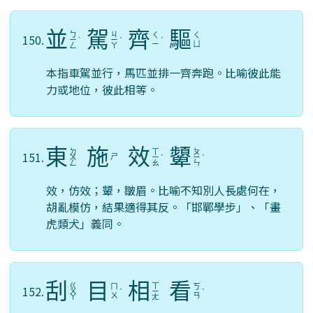
並
駕
齊
驅
ㄅ
ㄐ
ㄑ
ㄑ
150.
ㄧ
ˋ
ㄧ
ˋ
ˊ
ㄧ
ㄩ
ㄥ
ㄚ
本指車駕並行，馬匹並排一齊奔跑。比喻彼此能
力或地位，彼此相等。
東
施
效
顰
ㄉ
ㄒ
ㄆ
151.
ㄕ
ㄨ
ㄧ
ˋ
ㄧ
ˊ
ㄥ
ㄠ
ㄣ
效，仿效；顰，皺眉。比喻不知別人長處何在，
胡亂模仿，結果適得其反。「邯鄲學步」、「畫
虎類犬」義同。
刮
目
相
看
ㄍ
ㄒ
ㄇ
ㄎ
152.
ㄨ
ˋ
ㄧ
ˋ
ㄨ
ㄢ
ㄚ
ㄤ