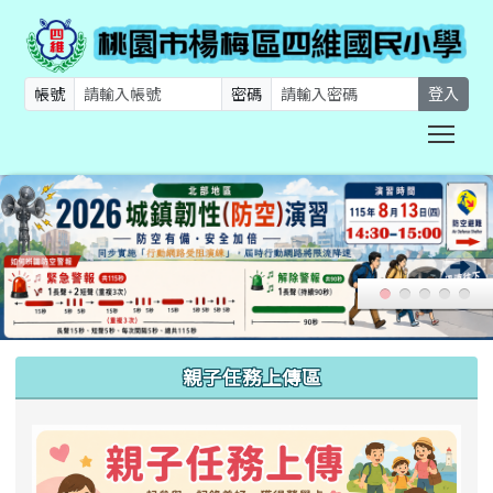
帳號
密碼
登入
Togg
:::
親子任務上傳區
link