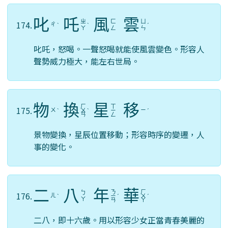
叱
吒
風
雲
ㄓ
ㄈ
ㄩ
174.
ㄔ
ˋ
ˋ
ˊ
ㄚ
ㄥ
ㄣ
叱吒，怒喝。一聲怒喝就能使風雲變色。形容人
聲勢威力極大，能左右世局。
物
換
星
移
ㄏ
ㄒ
175.
ㄨ
ㄧ
ˋ
ㄨ
ˋ
ㄧ
ˊ
ㄢ
ㄥ
景物變換，星辰位置移動；形容時序的變遷，人
事的變化。
二
八
年
華
ㄋ
ㄏ
ㄅ
176.
ㄦ
ˋ
ㄧ
ˊ
ㄨ
ˊ
ㄚ
ㄢ
ㄚ
二八，即十六歲。用以形容少女正當青春美麗的