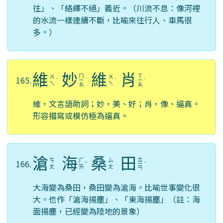
往」、「絡繹不絕」義近。（川流不息：像河裡
的水流一樣連續不斷，比喻來往行人、車馬很
多。）
維
妙
維
肖
ㄇ
ㄒ
ㄨ
ㄨ
165.
ˊ
ㄧ
ˋ
ˊ
ㄧ
ˋ
ㄟ
ㄟ
ㄠ
ㄠ
維，文言語助詞；妙，美、好；肖，像、逼真。
形容描寫或模仿極為逼真。
滄
海
桑
田
ㄊ
ㄘ
ㄏ
ㄙ
166.
ˇ
ㄧ
ˊ
ㄤ
ㄞ
ㄤ
ㄢ
大海變為桑田，桑田變為滄海。比喻世事變化很
大。也作「滄海揚塵」、「東海揚塵」（註：海
面揚塵，已經變為陸地的景象）