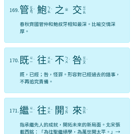
管
鮑
之
交
ㄍ
ㄐ
ㄅ
169.
ㄓ
ㄨ
ˇ
ˋ
ㄧ
ㄠ
ㄢ
ㄠ
春秋齊國管仲和鮑叔牙相知最深。比喻交情深
厚。
既
往
不
咎
ㄐ
ㄐ
ㄨ
ㄅ
170.
ˋ
ˇ
ˋ
ㄧ
ˋ
ㄧ
ㄤ
ㄨ
ㄡ
既，已經；咎，怪罪。形容對已經過去的錯事，
不再追究責備。
繼
往
開
來
ㄐ
ㄨ
ㄎ
ㄌ
171.
ˋ
ˇ
ˊ
ㄧ
ㄤ
ㄞ
ㄞ
指承繼先人的成就，開拓未來的新局面。北宋張
載西銘：「為往聖繼絕學，為萬世開太平。」→