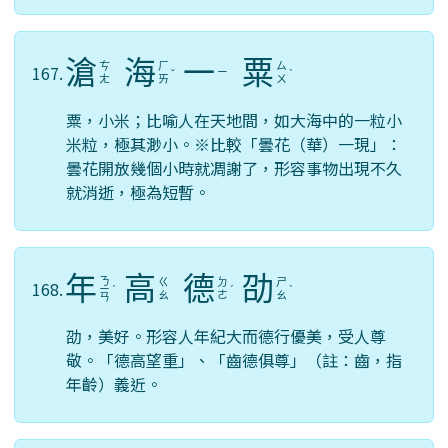
滄
海
一
粟
ㄘ
ㄏ
ㄙ
167.
ㄧ
ˇ
ˋ
ㄤ
ㄞ
ㄨ
粟，小米；比喻人在天地間，如大海中的一粒小
米粒，極其渺小。※比較「曇花（華）一現」：
曇花開放幾個小時就凋謝了，形容事物出現不久
就消逝，極為短暫。
年
高
德
劭
ㄋ
ㄍ
ㄉ
ㄕ
168.
ㄧ
ˊ
ˊ
ˋ
ㄠ
ㄜ
ㄠ
ㄢ
劭，美好。形容人年紀大而德行優美，受人尊
敬。「德高望重」、「齒德俱尊」（註：齒，指
年齡）義近。