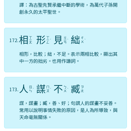
譯：為古聖先賢承繼中斷的學術，為萬代子孫開
創永久的太平聖世。
相
形
見
絀
ㄒ
ㄒ
ㄐ
ㄔ
172.
ㄧ
ㄧ
ˊ
ㄧ
ˋ
ˋ
ㄨ
ㄤ
ㄥ
ㄢ
相形，比較；絀，不足。表示兩相比較，顯出其
中一方的拙劣。也用作謙詞。
人
謀
不
臧
ㄖ
ㄇ
ㄅ
ㄗ
173.
ˊ
ˊ
ˋ
ㄣ
ㄡ
ㄨ
ㄤ
謀，謀畫；臧，善、好；句謂人的謀畫不妥善。
常用以說明事情失敗的原因，是人為所導致，與
天命毫無關係。