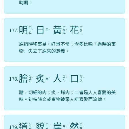
時期。
明
日
黃
花
ㄇ
ㄏ
ㄏ
177.
ㄖ
ㄧ
ˊ
ˋ
ㄨ
ˊ
ㄨ
ㄥ
ㄤ
ㄚ
原指時移事易，好景不常；今多比喻「過時的事
物」失去了原來的意義。
膾
炙
人
口
ㄎ
ㄖ
ㄎ
178.
ㄓ
ㄨ
ˋ
ˋ
ˊ
ˇ
ㄣ
ㄡ
ㄞ
膾，切細的肉；炙，烤肉；二者是人人喜愛的美
味。句指詩文或事物被眾人所喜愛而流傳。
道
貌
岸
然
ㄉ
ㄇ
ㄖ
179.
ㄢ
ˋ
ˋ
ˋ
ˊ
ㄠ
ㄠ
ㄢ