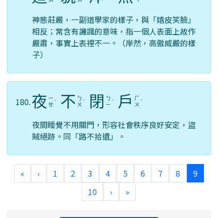
神態莊嚴，一副道學家的樣子，與「嬉皮笑臉」
相反；常含有譏諷的意味，指一個人表面上故作
嚴肅，事實上表裡不一。（岸然，高傲威嚴的樣
子）
夜
不
閉
戶
ㄧ
ㄅ
ㄅ
ㄏ
180.
ˋ
ˋ
ˋ
ˋ
ㄝ
ㄨ
ㄧ
ㄨ
夜間睡覺不用關門，形容社會秩序良好安定，盜
賊絕跡。同「路不拾遺」。
(curr
«
‹
1
2
3
4
5
6
7
8
9
10
›
»