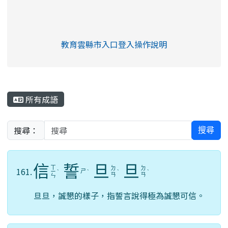
link to https://eliteracy.edu.tw/Shorts/xia
教育雲縣市入口登入操作說明
link to https://eliteracy.edu
rul4m4link to https://isafeev
所有成語
搜尋：
搜尋
信
誓
旦
旦
ㄒ
ㄉ
ㄉ
161.
ㄕ
ㄧ
ˋ
ˋ
ˋ
ˋ
ㄢ
ㄢ
ㄣ
旦旦，誠懇的樣子，指誓言說得極為誠懇可信。