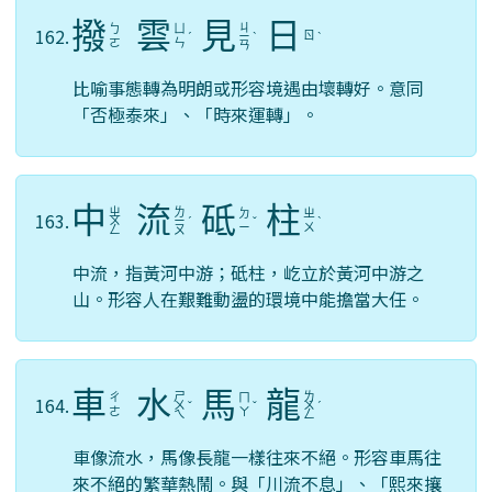
撥
雲
見
日
ㄐ
ㄅ
ㄩ
162.
ㄖ
ˊ
ㄧ
ˋ
ˋ
ㄛ
ㄣ
ㄢ
比喻事態轉為明朗或形容境遇由壞轉好。意同
「否極泰來」、「時來運轉」。
中
流
砥
柱
ㄓ
ㄌ
ㄉ
ㄓ
163.
ㄨ
ㄧ
ˊ
ˇ
ˋ
ㄧ
ㄨ
ㄥ
ㄡ
中流，指黃河中游；砥柱，屹立於黃河中游之
山。形容人在艱難動盪的環境中能擔當大任。
車
水
馬
龍
ㄕ
ㄌ
ㄔ
ㄇ
164.
ㄨ
ˇ
ˇ
ㄨ
ˊ
ㄜ
ㄚ
ㄟ
ㄥ
車像流水，馬像長龍一樣往來不絕。形容車馬往
來不絕的繁華熱鬧。與「川流不息」、「熙來攘