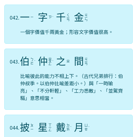
一
字
千
金
ㄑ
ㄐ
042.
ㄧ
ㄗ
ˋ
ㄧ
ㄧ
ㄢ
ㄣ
一個字價值千兩黃金；形容文字價值很高。
伯
仲
之
間
ㄓ
ㄐ
ㄅ
043.
ㄓ
ˊ
ㄨ
ˋ
ㄧ
ㄛ
ㄥ
ㄢ
比喻彼此的能力不相上下。（古代兄弟排行：伯
仲叔季。以伯仲比喻差距小。）與「一時瑜
亮」、「不分軒輊」、「工力悉敵」、「並駕齊
驅」意思相當。
披
星
戴
月
ㄒ
ㄆ
ㄉ
ㄩ
044.
ㄧ
ˋ
ˋ
ㄧ
ㄞ
ㄝ
ㄥ