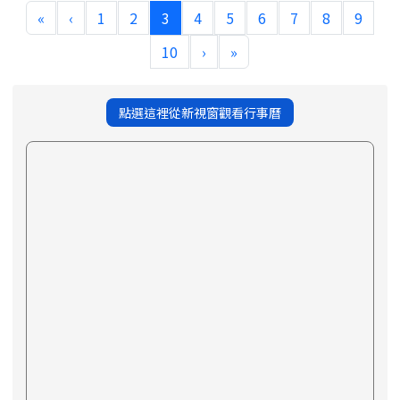
(current)
«
‹
1
2
3
4
5
6
7
8
9
10
›
»
點選這裡從新視窗觀看行事曆