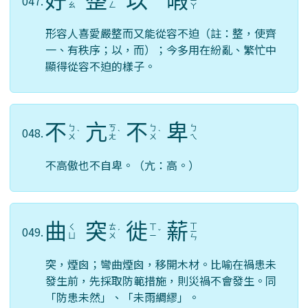
好
整
以
暇
047.
ㄧ
ˋ
ˇ
ˇ
ㄧ
ˊ
ㄠ
ㄥ
ㄚ
形容人喜愛嚴整而又能從容不迫（註：整，使齊
一、有秩序；以，而）；今多用在紛亂、繁忙中
顯得從容不迫的樣子。
不
亢
不
卑
ㄅ
ㄎ
ㄅ
ㄅ
048.
ˋ
ˋ
ˋ
ㄨ
ㄤ
ㄨ
ㄟ
不高傲也不自卑。（亢：高。）
曲
突
徙
薪
ㄒ
ㄑ
ㄊ
ㄒ
049.
ˊ
ˇ
ㄧ
ㄩ
ㄨ
ㄧ
ㄣ
突，煙囪；彎曲煙囪，移開木材。比喻在禍患未
發生前，先採取防範措施，則災禍不會發生。同
「防患未然」、「未雨綢繆」。