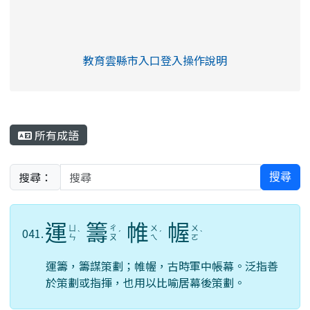
link to https://eliteracy.edu.tw/Shorts/xia
教育雲縣市入口登入操作說明
link to https://eliteracy.edu
rul4m4link to https://isafeev
所有成語
搜尋：
搜尋
運
籌
帷
幄
ㄩ
ㄔ
ㄨ
ㄨ
041.
ˋ
ˊ
ˊ
ˋ
ㄣ
ㄡ
ㄟ
ㄛ
運籌，籌謀策劃；帷幄，古時軍中帳幕。泛指善
於策劃或指揮，也用以比喻居幕後策劃。