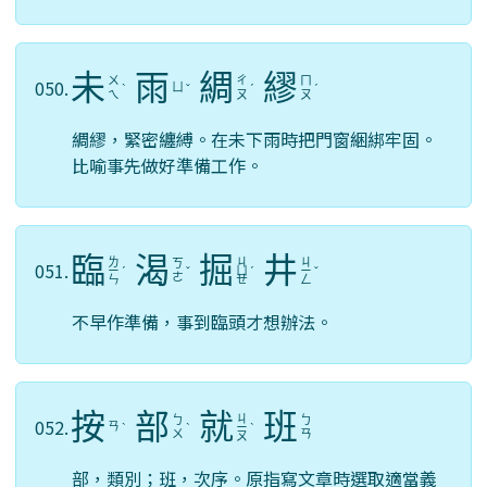
未
雨
綢
繆
ㄨ
ㄔ
ㄇ
050.
ㄩ
ˋ
ˇ
ˊ
ˊ
ㄟ
ㄡ
ㄡ
綢繆，緊密纏縛。在未下雨時把門窗綑綁牢固。
比喻事先做好準備工作。
臨
渴
掘
井
ㄌ
ㄐ
ㄐ
ㄎ
051.
ㄧ
ˊ
ˇ
ㄩ
ˊ
ㄧ
ˇ
ㄜ
ㄣ
ㄝ
ㄥ
不早作準備，事到臨頭才想辦法。
按
部
就
班
ㄐ
ㄅ
ㄅ
052.
ㄢ
ˋ
ˋ
ㄧ
ˋ
ㄨ
ㄢ
ㄡ
部，類別；班，次序。原指寫文章時選取適當義