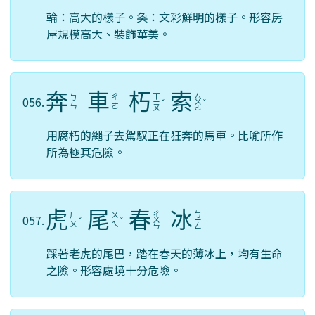
輪：高大的樣子。奐：文彩鮮明的樣子。形容房
屋規模高大、裝飾華美。
奔
車
朽
索
ㄒ
ㄙ
ㄅ
ㄔ
056.
ㄧ
ˇ
ㄨ
ˇ
ㄣ
ㄜ
ㄡ
ㄛ
用腐朽的繩子去駕馭正在狂奔的馬車。比喻所作
所為極其危險。
虎
尾
春
冰
ㄔ
ㄅ
ㄏ
ㄨ
057.
ˇ
ˇ
ㄨ
ㄧ
ㄨ
ㄟ
ㄣ
ㄥ
踩著老虎的尾巴，踏在春天的薄冰上，均有生命
之險。形容處境十分危險。