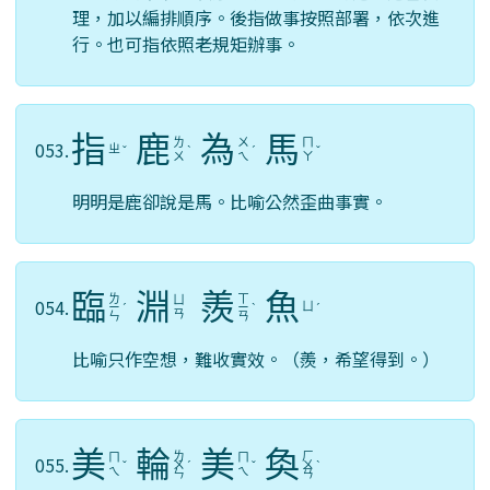
理，加以編排順序。後指做事按照部署，依次進
行。也可指依照老規矩辦事。
指
鹿
為
馬
ㄌ
ㄨ
ㄇ
053.
ㄓ
ˇ
ˋ
ˊ
ˇ
ㄨ
ㄟ
ㄚ
明明是鹿卻說是馬。比喻公然歪曲事實。
臨
淵
羨
魚
ㄌ
ㄒ
ㄩ
054.
ㄩ
ㄧ
ˊ
ㄧ
ˋ
ˊ
ㄢ
ㄣ
ㄢ
比喻只作空想，難收實效。（羨，希望得到。）
美
輪
美
奐
ㄌ
ㄏ
ㄇ
ㄇ
055.
ˇ
ㄨ
ˊ
ˇ
ㄨ
ˋ
ㄟ
ㄟ
ㄣ
ㄢ