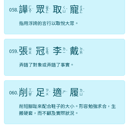
譁
眾
取
寵
ㄏ
ㄓ
ㄔ
ㄑ
058.
ㄨ
ˊ
ㄨ
ˋ
ˇ
ㄨ
ˇ
ㄩ
ㄚ
ㄥ
ㄥ
指用浮誇的言行以取悅大眾。
張
冠
李
戴
ㄍ
ㄓ
ㄌ
ㄉ
059.
ㄨ
ˇ
ˋ
ㄤ
ㄧ
ㄞ
ㄢ
弄錯了對象或弄錯了事實。
削
足
適
履
ㄒ
ㄗ
ㄌ
060.
ㄕ
ㄩ
ˋ
ˊ
ˋ
ˇ
ㄨ
ㄩ
ㄝ
削短腳趾來配合鞋子的大小。形容勉強求合，生
搬硬套，而不顧及實際狀況。