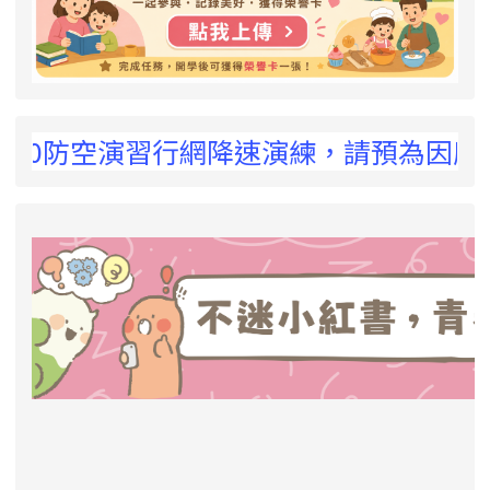
 !
00防空演習行網降速演練，請預為因應，詳洽N
link to https://eliteracy.edu