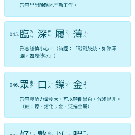
形容早出晚歸地辛勤工作。
臨
深
履
薄
ㄌ
ㄕ
ㄌ
ㄅ
045.
ㄧ
ˊ
ˇ
ˊ
ㄣ
ㄩ
ㄛ
ㄣ
形容謹慎小心。（詩經：「戰戰兢兢，如臨深
淵，如履薄冰」）
眾
口
鑠
金
ㄓ
ㄕ
ㄐ
ㄎ
046.
ㄨ
ˋ
ˇ
ㄨ
ˋ
ㄧ
ㄡ
ㄥ
ㄛ
ㄣ
形容輿論力量極大，可以顛倒黑白，混淆是非。
（註：鑠，熔化；金，泛指金屬）
ㄒ
ㄏ
ㄓ