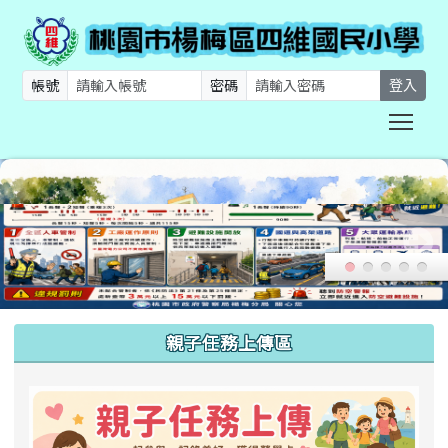
帳號
密碼
登入
Togg
:::
親子任務上傳區
link