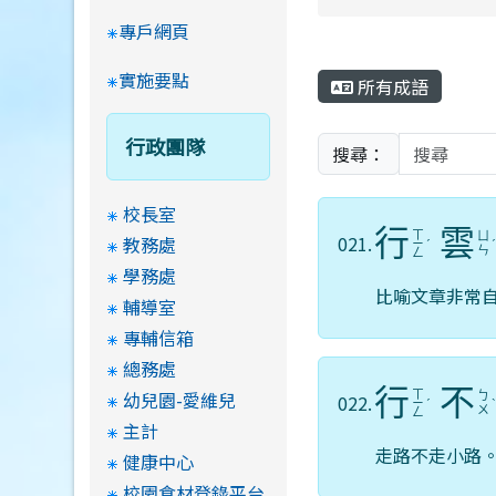
專戶網頁
實施要點
所有成語
行政團隊
搜尋：
校長室
行
雲
ㄒ
ㄩ
021.
教務處
ㄧ
ˊ
ㄣ
ㄥ
學務處
比喻文章非常
輔導室
專輔信箱
總務處
行
不
幼兒園-愛維兒
ㄒ
ㄅ
022.
ㄧ
ˊ
ㄨ
ㄥ
主計
走路不走小路
健康中心
校園食材登錄平台