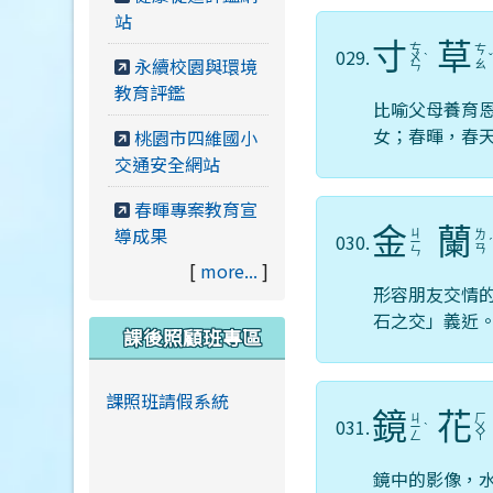
站
寸
草
ㄘ
ㄘ
029.
ㄨ
ˋ
永續校園與環境
ㄠ
ㄣ
教育評鑑
比喻父母養育
女；春暉，春
桃園市四維國小
交通安全網站
春暉專案教育宣
導成果
金
蘭
ㄐ
ㄌ
030.
ㄧ
ㄢ
ㄣ
[
more...
]
形容朋友交情
石之交」義近
課後照顧班專區
課照班請假系統
鏡
花
ㄐ
ㄏ
031.
ㄧ
ˋ
ㄨ
ㄥ
ㄚ
鏡中的影像，