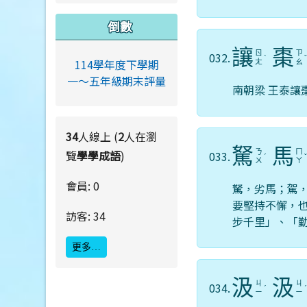
倒數
讓
棗
ㄖ
ㄗ
032.
ˋ
114學年度下學期
ㄤ
ㄠ
一～五年級期末評量
南朝梁 王泰讓
34
人線上 (
2
人在瀏
駑
馬
覽
學學成語
)
ㄋ
ㄇ
033.
ˊ
ㄨ
ㄚ
會員: 0
駑，劣馬；駕
要堅持不懈，
訪客: 34
步千里」、「
更多…
汲
汲
ㄐ
ㄐ
034.
ˊ
ㄧ
ㄧ