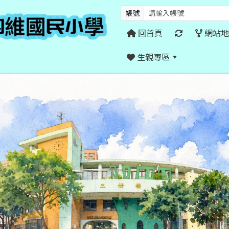
帳號
回首頁
網站地
生親專區
:::