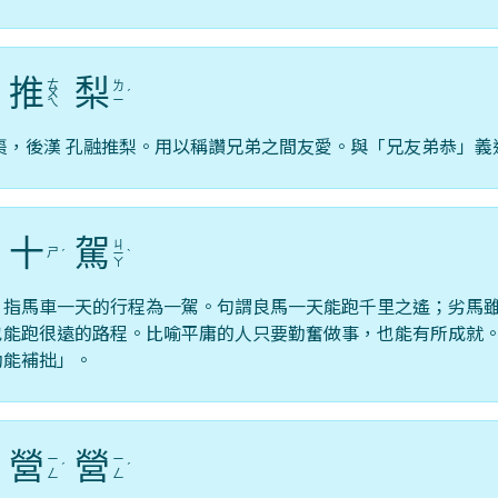
推
梨
ㄊ
ㄌ
ˇ
ㄨ
ˊ
ㄧ
ㄟ
棗，後漢 孔融推梨。用以稱讚兄弟之間友愛。與「兄友弟恭」義
十
駕
ㄐ
ㄕ
ˇ
ˊ
ㄧ
ˋ
ㄚ
，指馬車一天的行程為一駕。句謂良馬一天能跑千里之遙；劣馬
也能跑很遠的路程。比喻平庸的人只要勤奮做事，也能有所成就
勤能補拙」。
營
營
ㄧ
ㄧ
ˊ
ˊ
ˊ
ㄥ
ㄥ