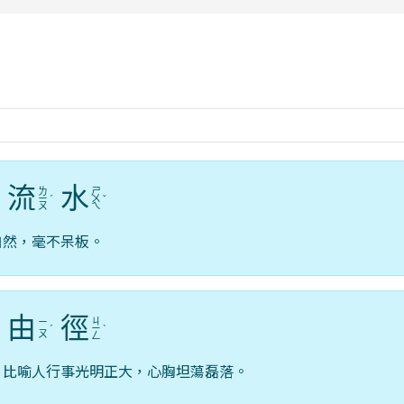
rul4m4link to https://isafeevent.mo
流
水
ㄌ
ㄕ
ˊ
ㄧ
ˊ
ㄨ
ˇ
ㄡ
ㄟ
自然，毫不呆板。
由
徑
ㄐ
ㄧ
ˋ
ˊ
ㄧ
ˋ
ㄡ
ㄥ
。比喻人行事光明正大，心胸坦蕩磊落。