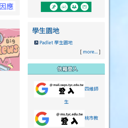
洽NCC官網
學生園地
Padlet 學生園地
[
more...
]
信箱登入
orts/xiaohongshu.html
四維師
link to https://accounts
生
桃市教
hu.html
orts/xiaohongshu.html