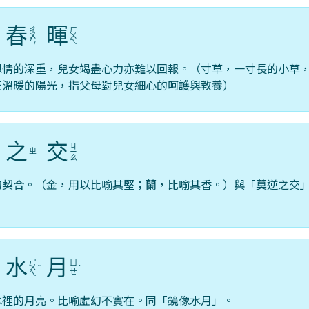
春
暉
ㄔ
ㄏ
ˇ
ㄨ
ㄨ
ㄣ
ㄟ
恩情的深重，兒女竭盡心力亦難以回報。（寸草，一寸長的小草
天溫暖的陽光，指父母對兒女細心的呵護與教養）
之
交
ㄐ
ㄓ
ˊ
ㄧ
ㄠ
的契合。（金，用以比喻其堅；蘭，比喻其香。）與「莫逆之交
。
水
月
ㄕ
ㄩ
ㄨ
ˇ
ˋ
ㄝ
ㄟ
水裡的月亮。比喻虛幻不實在。同「鏡像水月」。