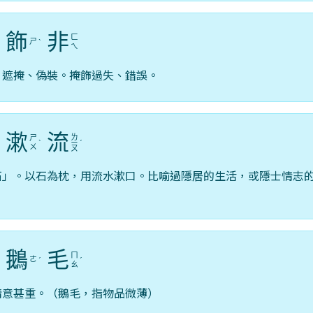
飾
非
ㄈ
ㄕ
ˋ
ˋ
ㄟ
：遮掩、偽裝。掩飾過失、錯誤。
漱
流
ㄌ
ㄕ
ˊ
ˋ
ㄧ
ˊ
ㄨ
ㄡ
石」。以石為枕，用流水漱口。比喻過隱居的生活，或隱士情志
鵝
毛
ㄇ
ㄜ
ˇ
ˊ
ˊ
ㄠ
情意甚重。（鵝毛，指物品微薄）