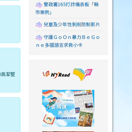
警政署165打詐儀表板「縣
市案例」
兒童及少年性剝削防制影片
守護ＧｏＯｎ暴力ＢｅＧｏ
ｎｅ多國語言求救小卡
link to https://
的高潔堅
link to https://