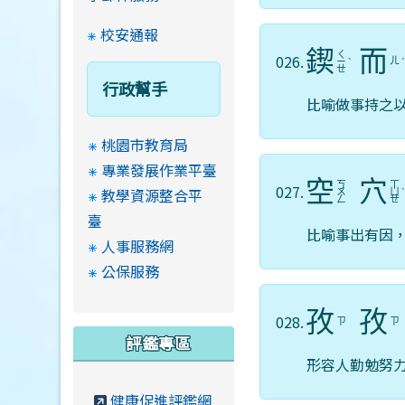
校安通報
鍥
而
ㄑ
026.
ㄦ
ㄧ
ˋ
ㄝ
行政幫手
比喻做事持之
桃園市教育局
專業發展作業平臺
空
穴
ㄎ
ㄒ
027.
教學資源整合平
ㄨ
ㄩ
ㄥ
ㄝ
臺
比喻事出有因
人事服務網
公保服務
孜
孜
028.
ㄗ
ㄗ
評鑑專區
形容人勤勉努
健康促進評鑑網