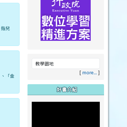
，指兒
link to https://drive.goog
link to https://premium.lea
[
more...
]
」、「金
好書介紹