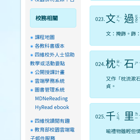
文
過
校務相關
ㄍ
ㄨ
023.
ˋ
ㄨ
ㄣ
ㄛ
文：掩飾。飾
課程地圖
各教科書版本
四維校外人士協助
枕
石
教學或活動要點
ㄓ
024.
ㄕ
ˋ
ㄣ
公開授課計畫
又作「枕流漱
雲端學務系統
貞。
圖書管理系統
MDNeReading
HyRead ebook
千
里
ㄑ
ㄌ
025.
ㄧ
ㄧ
四維悅讀閱有趣
ㄢ
教育部校園雲端電
喻禮物雖輕但
子郵件服務