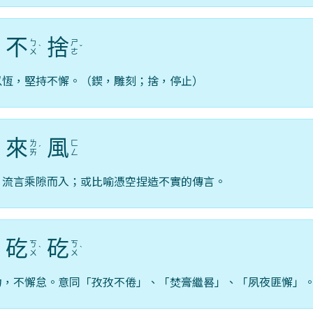
不
捨
ㄅ
ㄕ
ˊ
ˋ
ˇ
ㄨ
ㄜ
以恆，堅持不懈。（鍥，雕刻；捨，停止）
來
風
ㄌ
ㄈ
ˋ
ˊ
ㄞ
ㄥ
，流言乘隙而入；或比喻憑空捏造不實的傳言。
矻
矻
ㄎ
ㄎ
ˋ
ˋ
ㄨ
ㄨ
力，不懈怠。意同「孜孜不倦」、「焚膏繼晷」、「夙夜匪懈」