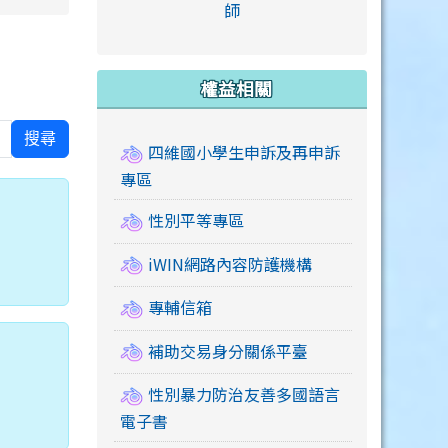
link to https://accounts
師
e.edu.tw/ \
link to https://drive.google.com/drive/u/2
link to https://sites.google.com/a/mail.swps.t
link to https://accounts.
link to https://mail.google.
link to https://tycg.cloudh
link to https://www.icrt.com
link to https://sites.goog
link to https://sites.google.
link to https://sites.google.
link to https://elearning.c
link to http://moral.jjes.tyc.
link to https://elearning.c
link to https://drive.googl
權益相關
搜尋
四維國小學生申訴及再申訴
專區
性別平等專區
iWIN網路內容防護機構
專輔信箱
補助交易身分關係平臺
性別暴力防治友善多國語言
電子書