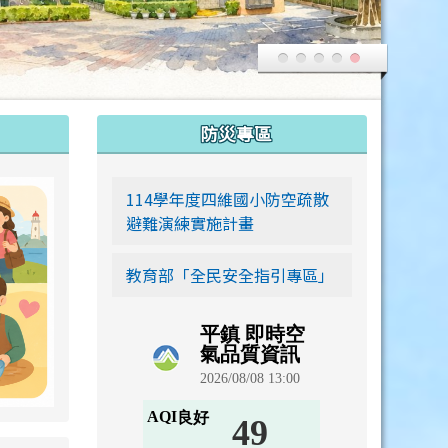
:::
防災專區
link to https://siwei-family.work-bionic.workers.dev
114學年度四維國小防空疏散
避難演練實施計畫
教育部「全民安全指引專區」