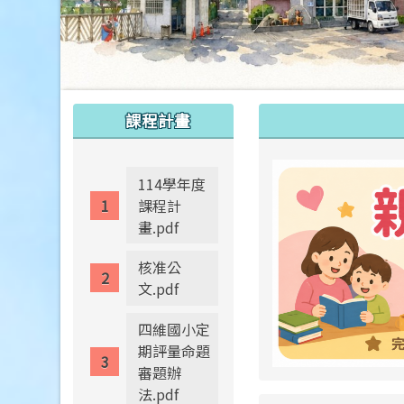
:::
:::
課程計畫
114學年度
課程計
畫.pdf
核准公
文.pdf
四維國小定
期評量命題
審題辦
法.pdf