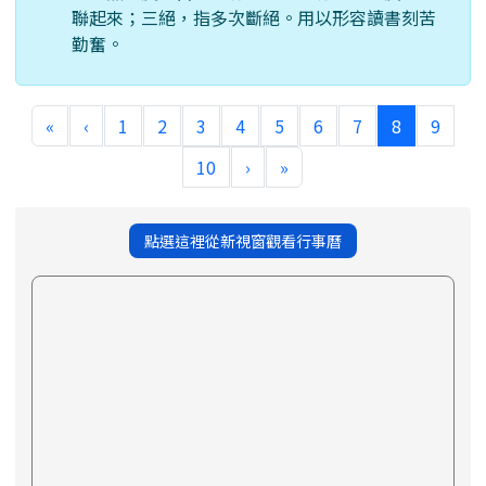
聯起來；三絕，指多次斷絕。用以形容讀書刻苦
勤奮。
(current)
«
‹
1
2
3
4
5
6
7
8
9
10
›
»
點選這裡從新視窗觀看行事曆