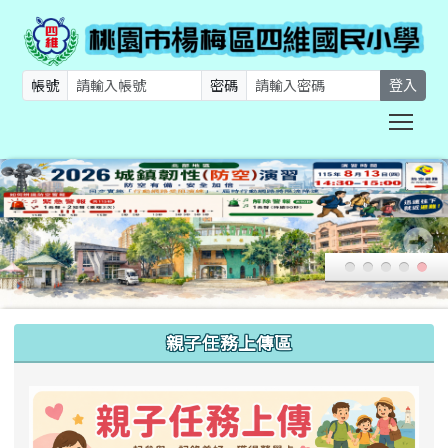
帳號
密碼
登入
Togg
:::
親子任務上傳區
link