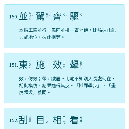
並
駕
齊
驅
ㄅ
ㄐ
ㄑ
ㄑ
150.
ㄧ
ˋ
ㄧ
ˋ
ˊ
ㄧ
ㄩ
ㄥ
ㄚ
本指車駕並行，馬匹並排一齊奔跑。比喻彼此能
力或地位，彼此相等。
東
施
效
顰
ㄉ
ㄒ
ㄆ
151.
ㄕ
ㄨ
ㄧ
ˋ
ㄧ
ˊ
ㄥ
ㄠ
ㄣ
效，仿效；顰，皺眉。比喻不知別人長處何在，
胡亂模仿，結果適得其反。「邯鄲學步」、「畫
虎類犬」義同。
刮
目
相
看
ㄍ
ㄒ
ㄇ
ㄎ
152.
ㄨ
ˋ
ㄧ
ˋ
ㄨ
ㄢ
ㄚ
ㄤ