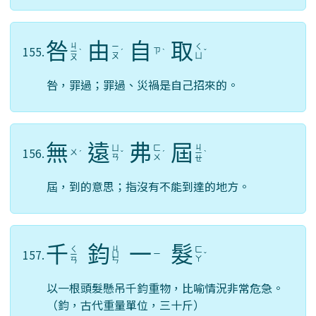
咎
由
自
取
ㄐ
ㄧ
ㄑ
155.
ㄗ
ㄧ
ˋ
ˊ
ˋ
ˇ
ㄡ
ㄩ
ㄡ
咎，罪過；罪過、災禍是自己招來的。
無
遠
弗
屆
ㄐ
ㄩ
ㄈ
156.
ㄨ
ˊ
ˇ
ˊ
ㄧ
ˋ
ㄢ
ㄨ
ㄝ
屆，到的意思；指沒有不能到達的地方。
千
鈞
一
髮
ㄑ
ㄐ
ㄈ
157.
ㄧ
ㄧ
ㄩ
ˇ
ㄚ
ㄢ
ㄣ
以一根頭髮懸吊千鈞重物，比喻情況非常危急。
（鈞，古代重量單位，三十斤）