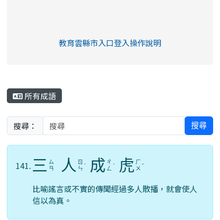
link to https://eliteracy.edu.tw/Shorts/xia
教育雲縣市入口登入操作說明
link to https://eliteracy.edu
rul4m4link to https://isafeev
所有成語
搜尋：
搜尋
三
人
成
虎
ㄙ
ㄖ
ㄔ
ㄏ
141.
ˊ
ˊ
ˇ
ㄢ
ㄣ
ㄥ
ㄨ
比喻謠言或不實的傳聞經過多人散播，就會使人
信以為真。