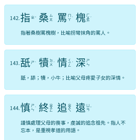
指
桑
罵
槐
ㄏ
ㄙ
ㄇ
142.
ㄓ
ˇ
ˋ
ㄨ
ˊ
ㄤ
ㄚ
ㄞ
指著桑樹罵槐樹，比喻拐彎抹角的罵人。
舐
犢
情
深
ㄑ
ㄉ
ㄕ
143.
ㄕ
ˋ
ˊ
ㄧ
ˊ
ㄨ
ㄣ
ㄥ
舐，舔；犢，小牛；比喻父母疼愛子女的深情。
慎
終
追
遠
ㄓ
ㄓ
ㄕ
ㄩ
144.
ˋ
ㄨ
ㄨ
ˇ
ㄣ
ㄢ
ㄥ
ㄟ
謹慎處理父母的喪事，虔誠的追念祖先。指人不
忘本，是重視孝道的用語。