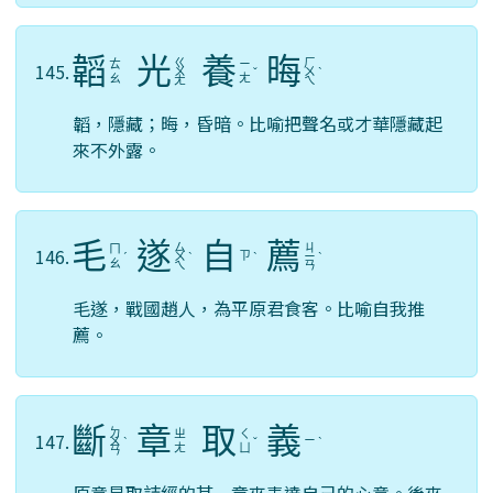
韜
光
養
晦
ㄍ
ㄏ
ㄊ
ㄧ
145.
ㄨ
ˇ
ㄨ
ˋ
ㄠ
ㄤ
ㄤ
ㄟ
韜，隱藏；晦，昏暗。比喻把聲名或才華隱藏起
來不外露。
毛
遂
自
薦
ㄙ
ㄐ
ㄇ
146.
ㄗ
ˊ
ㄨ
ˋ
ˋ
ㄧ
ˋ
ㄠ
ㄟ
ㄢ
毛遂，戰國趙人，為平原君食客。比喻自我推
薦。
斷
章
取
義
ㄉ
ㄓ
ㄑ
147.
ㄧ
ㄨ
ˋ
ˇ
ˋ
ㄤ
ㄩ
ㄢ