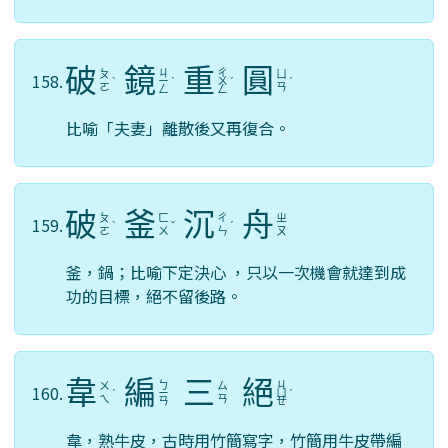
破
鏡
重
圓
ㄐ
ㄔ
ㄆ
ㄩ
158.
ˋ
ㄧ
ˋ
ㄨ
ˊ
ˊ
ㄛ
ㄢ
ㄥ
ㄥ
比喻「夫妻」離散後又再復合。
破
釜
沉
舟
ㄆ
ㄈ
ㄔ
ㄓ
159.
ˋ
ˇ
ˊ
ㄛ
ㄨ
ㄣ
ㄡ
釜，鍋；比喻下定決心 ，只以一次機會就達到成
功的目標，絕不留後路。
韋
編
三
絕
ㄅ
ㄐ
ㄨ
ㄙ
160.
ˊ
ㄧ
ㄩ
ˊ
ㄟ
ㄢ
ㄢ
ㄝ
韋，熟牛皮，古時用竹簡寫字，竹簡用牛皮帶編