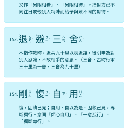
又作「另眼相看」、「另眼相待」。指對方已不
同往日或較別人特殊而給予與眾不同的對待。
退
避
三
舍
ㄊ
ㄅ
ㄙ
ㄕ
153.
ㄨ
ˋ
ˋ
ˋ
ㄧ
ㄢ
ㄜ
ㄟ
本指作戰時，退兵九十里以表退讓，後引申為對
別人忍讓，不敢相爭的意思。（三舍，古時行軍
三十里為一舍，三舍為九十里）
剛
愎
自
用
ㄍ
ㄅ
ㄩ
154.
ㄗ
ˋ
ˋ
ˋ
ㄤ
ㄧ
ㄥ
愎，固執己見；自用，自以為是。固執己見，專
斷獨行。意同「師心自用」、「一意孤行」、
「獨斷專行」。