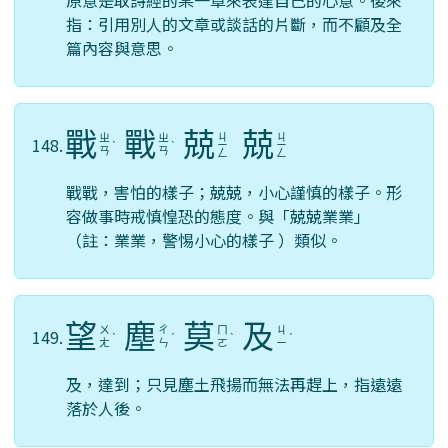
原意是取詩經的某一章來表達自己的心意。後來
指：引用別人的文章或談話的片斷，而不顧及全
篇內容與意思。
戰
戰
兢
兢
ㄐ
ㄐ
ㄓ
ㄓ
148.
ˋ
ˋ
ㄧ
ㄧ
ㄢ
ㄢ
ㄥ
ㄥ
戰戰，害怕的樣子；兢兢，小心謹慎的樣子。形
容做事時戒慎惶恐的態度。與「兢兢業業」
（註：業業，警惕小心的樣子 ）類似。
望
塵
莫
及
ㄨ
ㄔ
ㄇ
ㄐ
149.
ˋ
ˊ
ˋ
ˊ
ㄤ
ㄣ
ㄛ
ㄧ
及，達到；只見塵土飛揚而無法再趕上，指遠遠
落於人後。