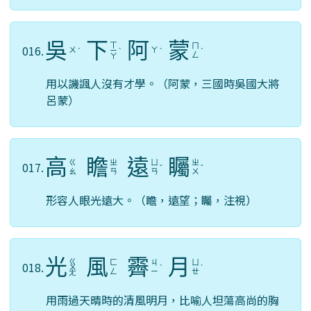
吳
下
阿
蒙
ㄒ
ㄇ
016.
ㄨ
ㄚ
ˊ
ㄧ
ˋ
ˋ
ˊ
ㄥ
ㄚ
用以譏諷人沒有才學。（阿蒙，三國時吳國大將
呂蒙）
高
瞻
遠
矚
ㄍ
ㄓ
ㄩ
ㄓ
017.
ˇ
ˇ
ㄠ
ㄢ
ㄢ
ㄨ
形容人眼光遠大。（瞻，遠望；矚，注視）
光
風
霽
月
ㄍ
ㄈ
ㄐ
ㄩ
018.
ㄨ
ˋ
ˋ
ㄥ
ㄧ
ㄝ
ㄤ
用雨過天晴時的清風明月，比喻人坦蕩高尚的胸