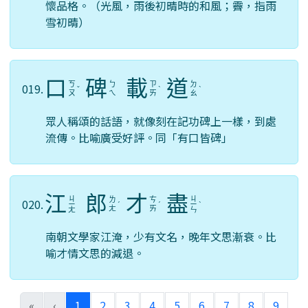
懷品格。（光風，雨後初晴時的和風；霽，指雨
雪初晴）
口
碑
載
道
ㄎ
ㄅ
ㄗ
ㄉ
019.
ˇ
ˋ
ˋ
ㄡ
ㄟ
ㄞ
ㄠ
眾人稱頌的話語，就像刻在記功碑上一樣，到處
流傳。比喻廣受好評。同「有口皆碑」
江
郎
才
盡
ㄐ
ㄐ
ㄌ
ㄘ
020.
ㄧ
ˊ
ˊ
ㄧ
ˋ
ㄤ
ㄞ
ㄤ
ㄣ
南朝文學家江淹，少有文名，晚年文思漸衰。比
喻才情文思的減退。
(current)
«
‹
1
2
3
4
5
6
7
8
9