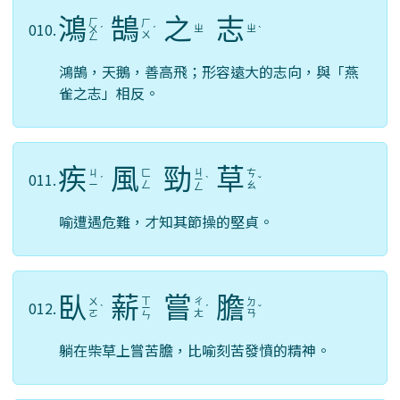
鴻
鵠
之
志
ㄏ
ㄏ
010.
ㄓ
ㄓ
ㄨ
ˊ
ˊ
ˋ
ㄨ
ㄥ
鴻鵠，天鵝，善高飛；形容遠大的志向，與「燕
雀之志」相反。
疾
風
勁
草
ㄐ
ㄐ
ㄈ
ㄘ
011.
ˊ
ㄧ
ˋ
ˇ
ㄧ
ㄥ
ㄠ
ㄥ
喻遭遇危難，才知其節操的堅貞。
臥
薪
嘗
膽
ㄒ
ㄨ
ㄔ
ㄉ
012.
ˋ
ㄧ
ˊ
ˇ
ㄛ
ㄤ
ㄢ
ㄣ
躺在柴草上嘗苦膽，比喻刻苦發憤的精神。