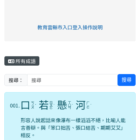
link to https://eliteracy.edu.tw/Shorts/xia
教育雲縣市入口登入操作說明
link to https://eliteracy.edu
rul4m4link to https://isafeev
所有成語
搜尋：
搜尋
口
若
懸
河
ㄖ
ㄒ
ㄎ
ㄏ
001.
ˇ
ㄨ
ˋ
ㄩ
ˊ
ˊ
ㄡ
ㄜ
ㄛ
ㄢ
形容人說起話來像瀑布一樣滔滔不絕，比喻人能
言善辯。與「笨口拙舌、張口結舌、期期艾艾」
相反。