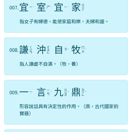
宜
室
宜
家
ㄐ
007.
ㄧ
ㄕ
ㄧ
ˊ
ˋ
ˊ
ㄧ
ㄚ
指女子有婦德，能使家庭和樂，夫婦和諧。
謙
沖
自
牧
ㄑ
ㄔ
ㄇ
008.
ㄗ
ㄧ
ㄨ
ˋ
ˋ
ㄨ
ㄢ
ㄥ
指人謙虛不自滿。（牧，養）
一
言
九
鼎
ㄐ
ㄉ
ㄧ
009.
ㄧ
ˊ
ㄧ
ˇ
ㄧ
ˇ
ㄢ
ㄡ
ㄥ
形容說話具有決定性的作用。（鼎，古代國家的
寶器）