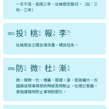
一天不見，如隔三年。比喻想念殷切。（註：三
秋，三年）
投
桃
報
李
ㄊ
ㄊ
ㄅ
ㄌ
005.
ˊ
ˊ
ˋ
ˇ
ㄡ
ㄠ
ㄠ
ㄧ
比喻朋友之間友情深重，禮尚往來。
防
微
杜
漸
ㄐ
ㄈ
ㄨ
ㄉ
006.
ˊ
ˊ
ˋ
ㄧ
ˋ
ㄤ
ㄟ
ㄨ
ㄢ
微，隱微。杜，堵塞、阻絕。漸，逐漸擴大。在
錯誤或壞事萌芽的時候及時制止，杜絕它發展。
意指謹慎地防止事物的惡化。