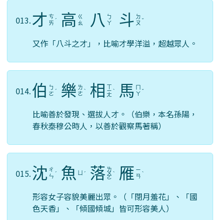
才
高
八
斗
ㄘ
ㄍ
ㄅ
ㄉ
013.
ˊ
ˇ
ㄞ
ㄠ
ㄚ
ㄡ
又作「八斗之才」，比喻才學洋溢，超越眾人。
伯
樂
相
馬
ㄒ
ㄅ
ㄌ
ㄇ
014.
ˊ
ˋ
ㄧ
ˋ
ˇ
ㄛ
ㄜ
ㄚ
ㄤ
比喻善於發現、選拔人才。（伯樂，本名孫陽，
春秋秦穆公時人，以善於觀察馬著稱）
沈
魚
落
雁
ㄌ
ㄔ
ㄧ
015.
ㄩ
ˊ
ˊ
ㄨ
ˋ
ˋ
ㄣ
ㄢ
ㄛ
形容女子容貌美麗出眾。（「閉月羞花」、「國
色天香」、「傾國傾城」皆可形容美人）