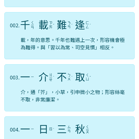
千
載
難
逢
ㄑ
ㄗ
ㄋ
ㄈ
002.
ㄧ
ˇ
ˊ
ˊ
ㄞ
ㄢ
ㄥ
ㄢ
載，年的意思。千年也難遇上一次，形容機會極
為難得。與「習以為常、司空見慣」相反。
一
介
不
取
ㄐ
ㄅ
ㄑ
003.
ㄧ
ㄧ
ˋ
ˋ
ˇ
ㄨ
ㄩ
ㄝ
介，通「芥」，小草，引申微小之物；形容絲毫
不取，非常廉潔。
一
日
三
秋
ㄑ
ㄙ
004.
ㄧ
ㄖ
ˋ
ㄧ
ㄢ
ㄡ