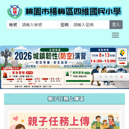
帳號
密碼
登入
Togg
:::
親子任務上傳區
link