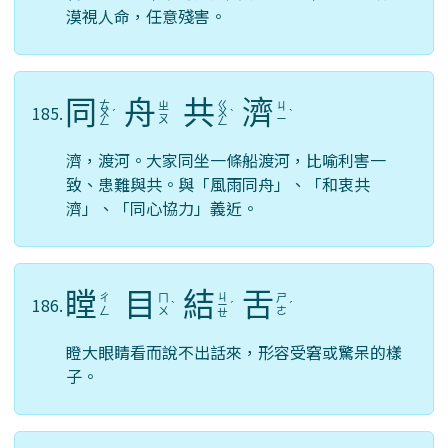
漠視人命，任意殘害。
同
舟
共
濟
ㄊ
ㄍ
ㄓ
ㄐ
185.
ㄨ
ˊ
ㄨ
ˋ
ˋ
ㄡ
ㄧ
ㄥ
ㄥ
濟，渡河。大家同坐一條船渡河，比喻利害一
致、患難與共。與「風雨同舟」、「和衷共
濟」、「同心協力」義近。
瞠
目
結
舌
ㄐ
ㄔ
ㄇ
ㄕ
186.
ˋ
ㄧ
ˊ
ˊ
ㄥ
ㄨ
ㄜ
ㄝ
瞪大眼睛看而說不出話來，形容受窘或驚呆的樣
子。