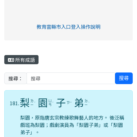
link to https://eliteracy.edu.tw/Shorts/xia
教育雲縣市入口登入操作說明
link to https://eliteracy.edu
rul4m4link to https://isafeev
所有成語
搜尋：
搜尋
梨
園
子
弟
ㄌ
ㄩ
ㄉ
181.
ㄗ
ˊ
ˊ
ˇ
ˋ
ㄧ
ㄢ
ㄧ
梨園，原指唐玄宗教練歌舞藝人的地方。 後泛稱
戲班為梨園；戲劇演員為「梨園子弟」或「梨園
弟子」。