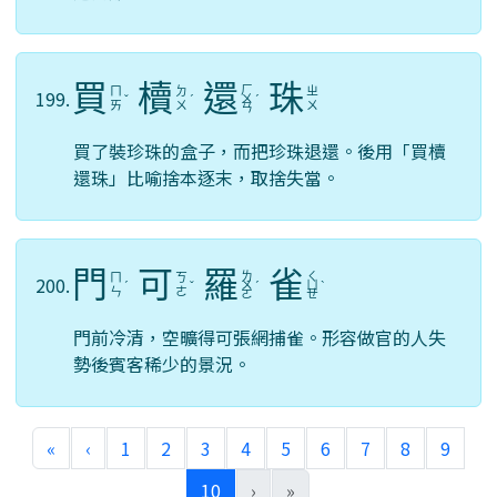
買
櫝
還
珠
ㄏ
ㄇ
ㄉ
ㄓ
199.
ˇ
ˊ
ㄨ
ˊ
ㄞ
ㄨ
ㄨ
ㄢ
買了裝珍珠的盒子，而把珍珠退還。後用「買櫝
還珠」比喻捨本逐末，取捨失當。
門
可
羅
雀
ㄌ
ㄑ
ㄇ
ㄎ
200.
ˊ
ˇ
ㄨ
ˊ
ㄩ
ˋ
ㄣ
ㄜ
ㄛ
ㄝ
門前冷清，空曠得可張網捕雀。形容做官的人失
勢後賓客稀少的景況。
«
‹
1
2
3
4
5
6
7
8
9
(current)
10
›
»