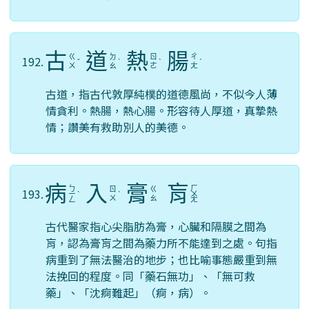
古
道
熱
腸
ㄍ
ㄉ
ㄖ
ㄔ
192.
ˇ
ˋ
ˋ
ˊ
ㄨ
ㄠ
ㄜ
ㄤ
古道，指古代敦厚純樸的道德風尚，不似今人薄
情貪利。熱腸，熱心腸。形容待人厚道，真摯熱
情；讚美有救助別人的美德。
病
入
膏
肓
ㄅ
ㄏ
ㄖ
ㄍ
193.
ㄧ
ˋ
ˋ
ㄨ
ㄨ
ㄠ
ㄥ
ㄤ
古代醫家指心尖脂肪為膏，心臟和隔膜之間為
肓，認為膏肓之間為藥力所不能達到之處。句指
病重到了無法醫治的地步；也比喻事態嚴重到無
法挽回的程度。同「藥石無功」、「無可救
藥」、「沈痾難起」（痾，病）。