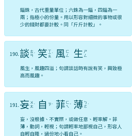
錙銖，古代重量單位；六銖為一錙，四錙為一
兩；指極小的份量。用以形容對細微的事物或很
少的錢財都要計較。同「斤斤計較」。
談
笑
風
生
ㄒ
ㄊ
ㄈ
ㄕ
190.
ˊ
ㄧ
ˋ
ㄢ
ㄥ
ㄥ
ㄠ
風生，風趣四溢；句謂談話時有說有笑，興致極
高而風趣。
妄
自
菲
薄
ㄨ
ㄈ
ㄅ
191.
ㄗ
ˋ
ˋ
ˇ
ˊ
ㄤ
ㄟ
ㄛ
妄，沒根據、不實際，或做任意、輕率解。菲
薄，動詞，輕視；句謂輕率地鄙視自己，形容人
自輕自賤，過份地小看自己。