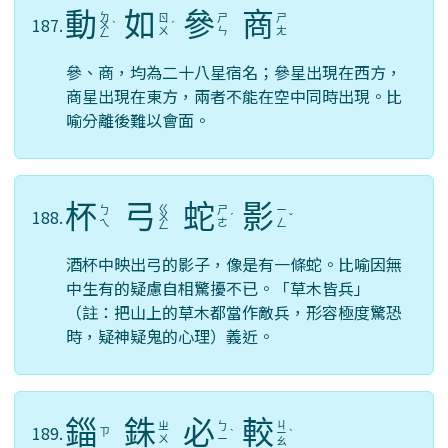
動
如
參
商
ㄉ
ㄖ
ㄕ
ㄕ
187.
ㄨ
ˋ
ˊ
ㄨ
ㄣ
ㄤ
ㄥ
參、商，均為二十八星宿名；參星出現在西方，
商星出現在東方，兩者不能在空中同時出現。比
喻分離後難以會面。
杯
弓
蛇
影
ㄍ
ㄅ
ㄕ
ㄧ
188.
ㄨ
ˊ
ˇ
ㄟ
ㄜ
ㄥ
ㄥ
酒杯中映出弓的影子，像是有一條蛇。比喻因無
中生有的疑慮自相驚擾不已。「草木皆兵」
（註：把山上的草木都當作敵兵，形容極度驚恐
時，疑神疑鬼的心理）義近。
錙
銖
必
較
ㄐ
ㄓ
ㄅ
189.
ㄗ
ˋ
ㄧ
ˋ
ㄨ
ㄧ
ㄠ