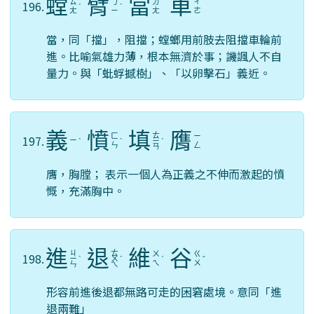
螳
臂
當
車
ㄊ
ㄅ
ㄉ
ㄔ
196.
ˊ
ˋ
ㄤ
ㄧ
ㄤ
ㄜ
當，同「擋」，阻擋；螳螂用前肢去阻擋車輪前
進。比喻氣雄力薄，根本無濟於事；譏諷人不自
量力。與「蚍蜉撼樹」、「以卵擊石」義近。
義
憤
填
膺
ㄊ
ㄈ
ㄧ
197.
ㄧ
ˋ
ˋ
ㄧ
ˊ
ㄣ
ㄥ
ㄢ
膺，胸膛； 表示一個人為正義之不伸而激起的憤
慨，充滿胸中。
進
退
維
谷
ㄐ
ㄊ
ㄨ
ㄍ
198.
ㄧ
ˋ
ㄨ
ˋ
ˊ
ˇ
ㄟ
ㄨ
ㄣ
ㄟ
形容前進後退都無路可走的困窘處境。意同「進
退兩難」