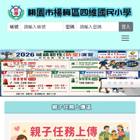
帳號
密碼
登入
Togg
:::
親子任務上傳區
link