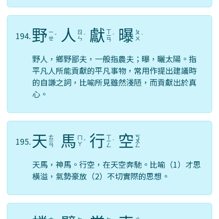
野
人
獻
曝
ㄒ
ㄧ
ㄖ
ㄆ
194.
ˇ
ˊ
ㄧ
ˋ
ˋ
ㄝ
ㄣ
ㄨ
ㄢ
野人，鄉野鄙夫，一般指農夫；曝，曬太陽。指
平凡人所能貢獻的平凡事物，常用作提出建議時
的自謙之詞，比喻所見雖然淺陋，而貢獻出於真
心。
天
馬
行
空
ㄊ
ㄒ
ㄎ
ㄇ
195.
ㄧ
ˇ
ㄧ
ˊ
ㄨ
ㄚ
ㄢ
ㄥ
ㄥ
天馬，神馬。行空，在天空奔馳。比喻（1）才思
橫溢，氣勢豪放（2）不切實際的思想。