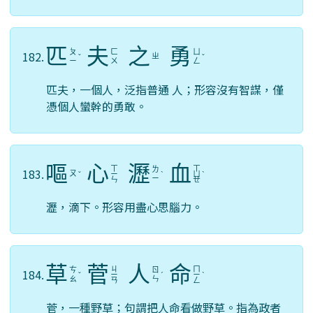
匹
夫
之
勇
ㄆ
ㄈ
ㄩ
182.
ㄓ
ˇ
ˇ
ㄧ
ㄨ
ㄥ
匹夫，一個人，泛指普通 人；形容沒有智謀，僅
憑個人蠻幹的勇敢。
嘔
心
瀝
血
ㄒ
ㄒ
ㄌ
183.
ㄡ
ˇ
ㄧ
ˋ
ㄩ
ˋ
ㄧ
ㄣ
ㄝ
瀝，滴下。形容用盡心思腦力。
草
菅
人
命
ㄐ
ㄇ
ㄘ
ㄖ
184.
ˇ
ㄧ
ˊ
ㄧ
ˋ
ㄠ
ㄣ
ㄢ
ㄥ
菅，一種野草；句謂把人命看做野草。指為政者