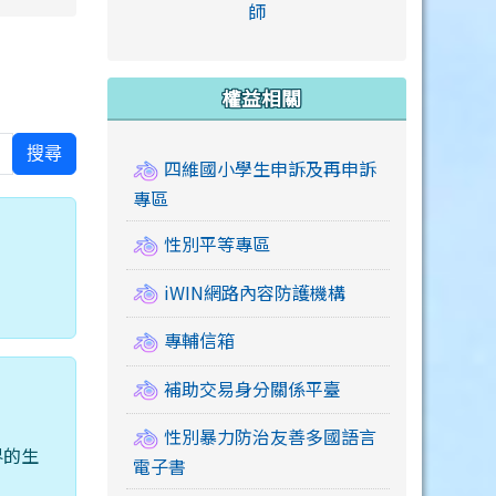
link to https://accounts
師
e.edu.tw/ \
link to https://drive.google.com/drive/u/2
link to https://sites.google.com/a/mail.swps.t
link to https://accounts.
link to https://mail.google.
link to https://tycg.cloudh
link to https://www.icrt.com
link to https://sites.goog
link to https://sites.google.
link to https://sites.google.
link to https://elearning.c
link to http://moral.jjes.tyc.
link to https://elearning.c
link to https://drive.googl
權益相關
搜尋
四維國小學生申訴及再申訴
專區
性別平等專區
iWIN網路內容防護機構
專輔信箱
補助交易身分關係平臺
性別暴力防治友善多國語言
界的生
電子書