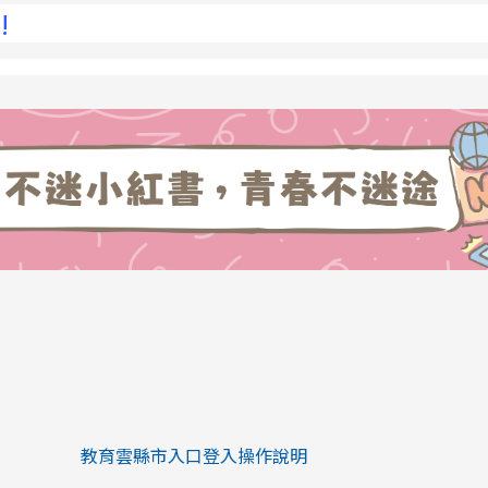
link to https://eliteracy.edu.tw/Sh
link to https://eliteracy.edu.tw/Shorts/xiaohongs
教育雲縣市入口登入操作說明
link to https://eliteracy.edu.tw/Sh