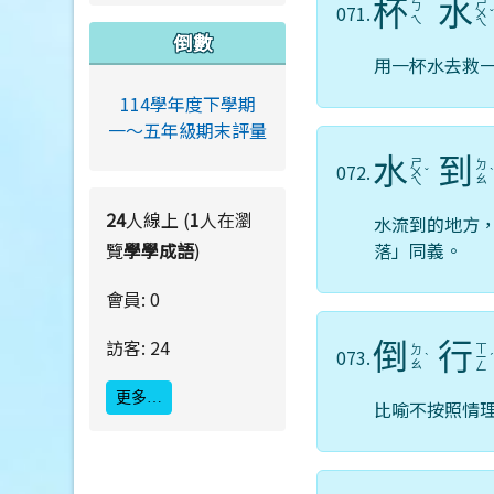
杯
水
ㄕ
ㄅ
071.
ㄨ
ㄟ
ㄟ
倒數
用一杯水去救
114學年度下學期
一～五年級期末評量
水
到
ㄕ
ㄉ
072.
ㄨ
ˇ
ㄠ
ㄟ
24
人線上 (
1
人在瀏
水流到的地方
覽
學學成語
)
落」同義。
會員: 0
訪客: 24
倒
行
ㄒ
ㄉ
073.
ˋ
ㄧ
ㄠ
ㄥ
更多…
比喻不按照情