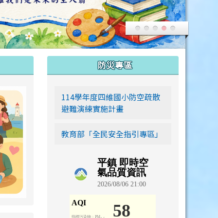
:::
防災專區
link to https://siwei-family.work-bionic.workers.dev
114學年度四維國小防空疏散
避難演練實施計畫
教育部「全民安全指引專區」