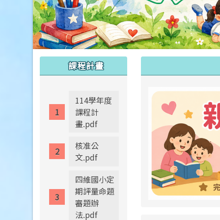
:::
:::
課程計畫
114學年度
課程計
畫.pdf
核准公
文.pdf
四維國小定
期評量命題
審題辦
法.pdf