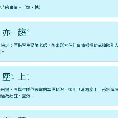
艱苦的事情。（飴，糖）
亦
趨
ㄑ
ㄧ
ˋ
ˋ
ㄩ
，快走；原指學生緊隨老師。後來形容任何事情都模仿或追隨別
張。
塵
上
ㄔ
ㄕ
ˊ
ˋ
ㄣ
ㄤ
沙飛揚，原指軍隊作戰前的準備情況。後用「甚囂塵上」形容傳
指極為猖狂、囂張。