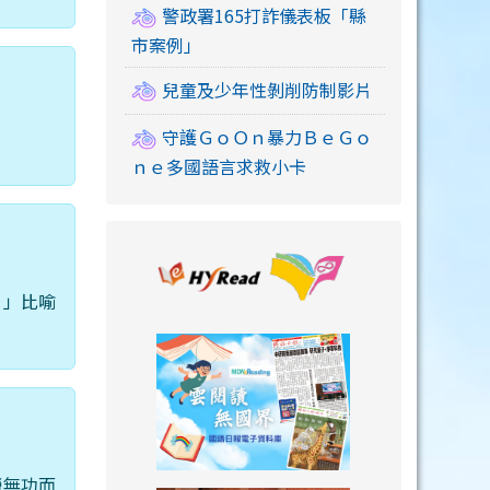
警政署165打詐儀表板「縣
市案例」
兒童及少年性剝削防制影片
守護ＧｏＯｎ暴力ＢｅＧｏ
ｎｅ多國語言求救小卡
link to https://
。」比喻
link to https://
勞無功而