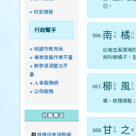
已。
校安通報
行政幫手
南
橘
ㄋ
ㄐ
066.
ˊ
ㄢ
ㄩ
桃園市教育局
比喻生長環境
就叫做橘子，
專業發展作業平臺
教學資源整合平
臺
人事服務網
櫛
風
ㄐ
ㄈ
067.
ㄧ
ˊ
ㄥ
ㄝ
公保服務
櫛，梳理頭髮
評鑑專區
甘
之
ㄍ
068.
ㄓ
ㄢ
健康促進評鑑網