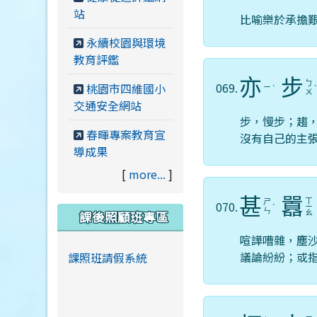
站
比喻樂於承擔
永續校園與環境
教育評鑑
亦
步
ㄅ
069.
桃園市四維國小
ㄧ
ˋ
ㄨ
交通安全網站
步，慢步；趨
春暉專案教育宣
沒有自己的主
導成果
[
more...
]
甚
囂
ㄒ
ㄕ
070.
ˋ
ㄧ
ㄣ
課後照顧班專區
ㄠ
喧譁嘈雜，塵
議論紛紛；或
課照班請假系統