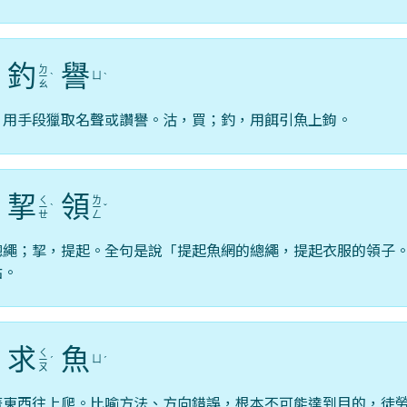
釣
譽
ㄉ
ㄩ
ˊ
ㄧ
ˋ
ˋ
ㄠ
，用手段獵取名聲或讚譽。沽，買；釣，用餌引魚上鉤。
挈
領
ㄑ
ㄌ
ㄧ
ˋ
ㄧ
ˇ
ㄝ
ㄥ
總繩；挈，提起。全句是說「提起魚網的總繩，提起衣服的領子
點。
求
魚
ㄑ
ㄩ
ˋ
ㄧ
ˊ
ˊ
ㄡ
著東西往上爬。比喻方法、方向錯誤，根本不可能達到目的，徒