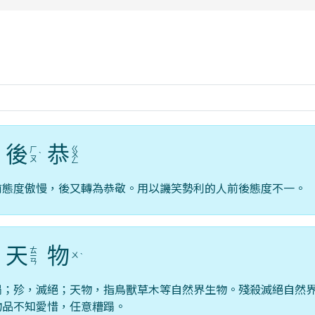
rul4m4link to https://isafeevent.mo
後
恭
ㄍ
ㄏ
ˋ
ˋ
ㄨ
ㄡ
ㄥ
前態度傲慢，後又轉為恭敬。用以譏笑勢利的人前後態度不一。
天
物
ㄊ
ㄨ
ˇ
ㄧ
ˋ
ㄢ
蹋；殄，滅絕；天物，指鳥獸草木等自然界生物。殘殺滅絕自然
物品不知愛惜，任意糟蹋。