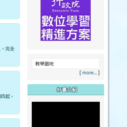
人，完全
link to https://drive.goog
link to https://premium.lea
[
more...
]
好書介紹
聞四起，