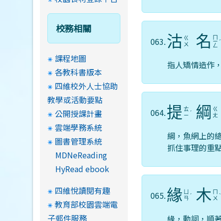
校務相關
沽
名
ㄇ
ㄍ
063.
ㄧ
ㄨ
ㄥ
課程地圖
指人矯情造作
各教科書版本
四維校外人士協助
教學或活動要點
提
綱
ㄊ
ㄍ
064.
公開授課計畫
ˊ
ㄧ
ㄤ
雲端學務系統
綱，魚網上的
圖書管理系統
抓住事理的重
MDNeReading
HyRead ebook
四維悅讀閱有趣
緣
木
ㄩ
ㄇ
065.
ˊ
ㄢ
ㄨ
教育部校園雲端電
子郵件服務
緣，動詞，順