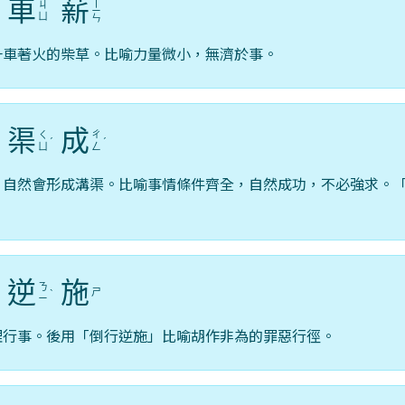
車
薪
ㄒ
ㄐ
ˇ
ㄧ
ㄩ
ㄣ
一車著火的柴草。比喻力量微小，無濟於事。
渠
成
ㄑ
ㄔ
ˋ
ˊ
ˊ
ㄩ
ㄥ
，自然會形成溝渠。比喻事情條件齊全，自然成功，不必強求。
逆
施
ㄋ
ㄕ
ˊ
ˋ
ㄧ
理行事。後用「倒行逆施」比喻胡作非為的罪惡行徑。