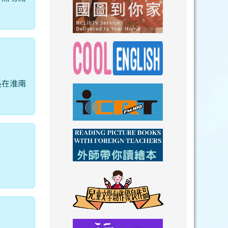
link to https://n
link to https://
長在淮南
link to https://nclibtv.ncl.
link to https:/
。
link to http://www.icrt.com.tw/index.ph
link to https:/
link to https://www.youtube.com/wat
link to https:/
link to https://drive.goog
link to https://