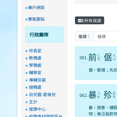
專戶網頁
實施要點
所有成語
行政團隊
搜尋：
校長室
前
倨
ㄑ
ㄐ
061.
教務處
ㄧ
ˊ
ㄩ
ㄢ
學務處
倨，傲慢；先
輔導室
專輔信箱
總務處
暴
殄
幼兒園-愛維兒
ㄊ
ㄅ
062.
ˋ
ㄧ
ㄠ
ㄢ
主計
暴，損害、糟
健康中心
物；後泛指對
校園食材登錄平台