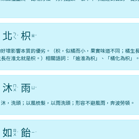
北
枳
ㄅ
ㄓ
ˊ
ˇ
ˇ
ㄟ
的好壞影響本質的優劣。（枳，似橘而小，果實味道不同；橘生
生長在淮北就是枳。）相關語詞：「逾淮為枳」、「橘化為枳」
沐
雨
ㄇ
ㄩ
ˋ
ˇ
ㄨ
；沐，洗頭；以風梳髮，以雨洗頭；形容不避風雨，奔波勞頓。
如
飴
ㄖ
ㄧ
ˊ
ˊ
ㄨ