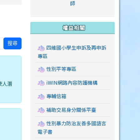
link to https://accounts
師
e.edu.tw/ \
link to https://drive.google.com/drive/u/2
link to https://sites.google.com/a/mail.swps.t
link to https://accounts.
link to https://mail.google.
link to https://tycg.cloudh
link to https://www.icrt.com
link to https://sites.goog
link to https://sites.google.
link to https://sites.google.
link to https://elearning.c
link to http://moral.jjes.tyc.
link to https://elearning.c
link to https://drive.googl
權益相關
搜尋
四維國小學生申訴及再申訴
專區
性別平等專區
iWIN網路內容防護機構
使人潛
專輔信箱
補助交易身分關係平臺
性別暴力防治友善多國語言
電子書