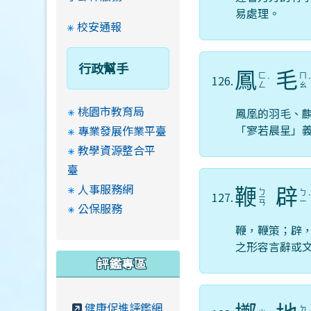
易處理。
校安通報
行政幫手
鳳
毛
ㄈ
ㄇ
126.
ˋ
ㄥ
ㄠ
桃園市教育局
鳳凰的羽毛、
「寥若晨星」
專業發展作業平臺
教學資源整合平
臺
人事服務網
鞭
辟
ㄅ
ㄅ
127.
ㄧ
ㄧ
ㄢ
公保服務
鞭，鞭策；辟
之形容言辭或
評鑑專區
健康促進評鑑網
ㄉ