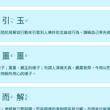
引
玉
ㄧ
ㄩ
ˇ
ˋ
ㄣ
粗陋的見解或行動來引發別人美好的言論或行為。謙稱自己率先
噩
噩
ㄜ
ㄜ
ˊ
ˋ
ˋ
樣子；噩噩，嚴正的樣子；句謂人渾樸天真，嚴肅敦厚。今用以
事物無所用心的樣子。
而
解
ㄐ
ㄦ
ˋ
ˊ
ㄧ
ˇ
ㄝ
子，會順著刀勢裂開。形容相連的事物很容易分解，亦用來比喻