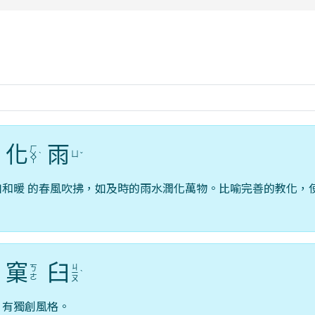
rul4m4link to https://isafeevent.mo
化
雨
ㄏ
ㄩ
ㄨ
ˋ
ˇ
ㄚ
如和暖 的春風吹拂，如及時的雨水潤化萬物。比喻完善的教化，
窠
臼
ㄐ
ㄎ
ˋ
ㄧ
ˋ
ㄜ
ㄡ
，有獨創風格。