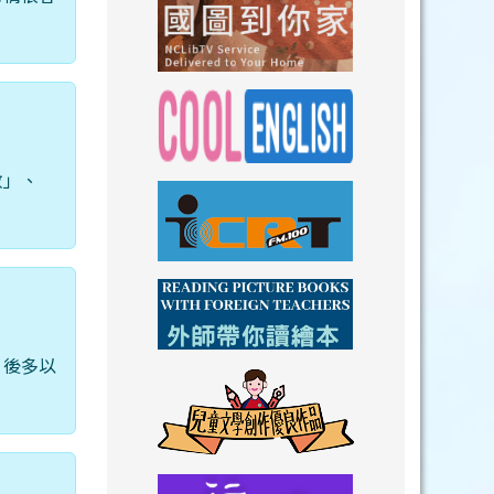
link to https://n
link to https://
數」、
link to https://nclibtv.ncl.
link to https:/
link to http://www.icrt.com.tw/index.ph
link to https:/
。後多以
link to https://www.youtube.com/wat
link to https:/
link to https://drive.goog
link to https://