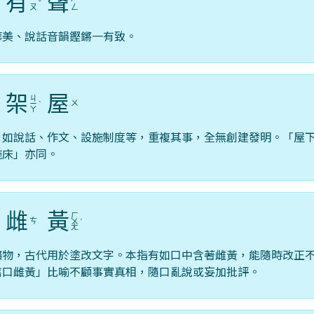
有
聲
ˋ
ˇ
ㄡ
ㄥ
華美、說話音韻鏗鏘一有致。
架
屋
ㄐ
ㄨ
ˊ
ㄧ
ˋ
ㄚ
，如說話、作文、設施制度等，重複其事，全無創建發明。「屋
施床」亦同。
雌
黃
ㄏ
ㄘ
ˇ
ㄨ
ˊ
ㄤ
礦物，古代用於塗改文字。本指有如口中含著雌黃，能隨時改正
信口雌黃」比喻不顧事實真相，隨口亂說或妄加批評。