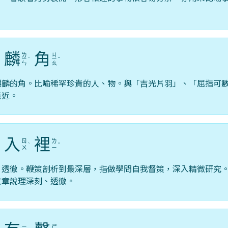
麟
角
ㄌ
ㄐ
ˊ
ㄧ
ˊ
ㄧ
ˇ
ㄣ
ㄠ
麒麟的角。比喻稀罕珍貴的人、物。與「吉光片羽」、「屈指可
義近。
入
裡
ㄖ
ㄌ
ˋ
ˋ
ˇ
ㄨ
ㄧ
，透徹。鞭策剖析到最深層，指做學問自我督策，深入精微研究
文章說理深刻、透徹。
ㄧ
ㄕ