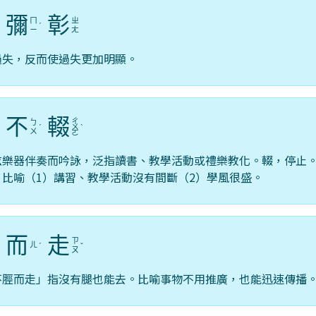
彌
彰
ㄇ
ㄓ
ˋ
ˊ
ㄧ
ㄤ
過失，反而使過失更加明顯。
不
輟
ㄔ
ㄅ
ˊ
ㄨ
ˋ
ㄨ
ㄛ
絃樂器伴奏而吟詠，泛指讀書、教學活動或禮樂教化。輟，停止
；比喻（1）講習、教學活動沒有間斷（2）學風很盛。
而
走
ㄗ
ㄦ
ˋ
ˊ
ˇ
ㄡ
不脛而走」指沒有腿也能去。比喻事物不用推廣，也能迅速傳播