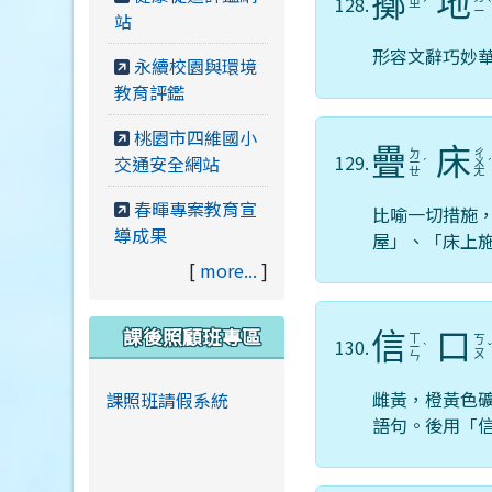
擲
地
128.
ㄓ
ˊ
ㄧ
站
形容文辭巧妙
永續校園與環境
教育評鑑
桃園市四維國小
疊
床
ㄉ
ㄔ
129.
交通安全網站
ㄧ
ˊ
ㄨ
ㄝ
ㄤ
春暉專案教育宣
比喻一切措施
導成果
屋」、「床上
[
more...
]
課後照顧班專區
信
口
ㄒ
ㄎ
130.
ㄧ
ˋ
ㄡ
ㄣ
雌黃，橙黃色
課照班請假系統
語句。後用「