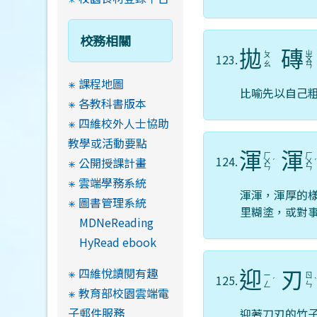
校務相關
拋
磚
ㄓ
ㄆ
123.
ㄨ
ㄠ
ㄢ
課程地圖
比喻先以自己
各教科書版本
四維校外人士協助
教學或活動要點
渾
渾
ㄏ
ㄏ
124.
公開授課計畫
ㄨ
ˊ
ㄨ
ㄣ
ㄣ
雲端學務系統
渾渾，渾厚的
圖書管理系統
里糊塗，或對
MDNeReading
HyRead ebook
四維悅讀閱有趣
迎
刃
ㄧ
ㄖ
125.
ˊ
ㄥ
ㄣ
教育部校園雲端電
子郵件服務
迎著刀刃的竹