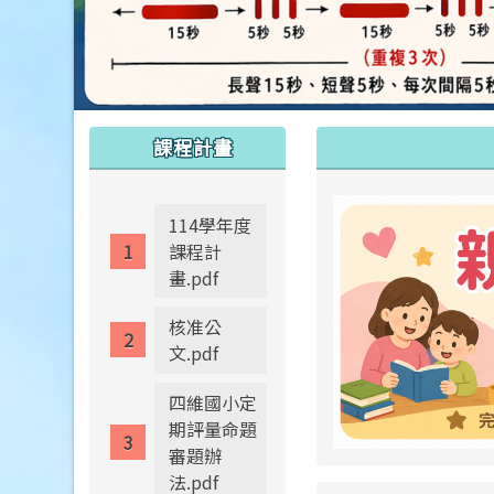
:::
:::
課程計畫
114學年度
課程計
畫.pdf
核准公
文.pdf
四維國小定
期評量命題
審題辦
法.pdf