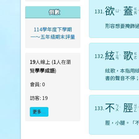
欲
蓋
ㄍ
131.
倒數
ㄩ
ˋ
ㄞ
形容想要掩飾
114學年度下學期
一～五年級期末評量
絃
歌
ㄒ
ㄍ
132.
ㄧ
ˊ
ㄜ
ㄢ
19
人線上 (
1
人在瀏
覽
學學成語
)
絃歌，本指用
書的聲音不停
會員: 0
訪客: 19
不
脛
ㄐ
ㄅ
133.
ˋ
ㄧ
ㄨ
ㄥ
更多…
脛，小腿。「