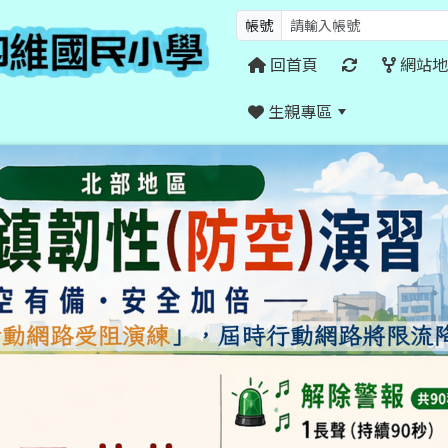
帳號
回首頁
網站地
生親專區
:::