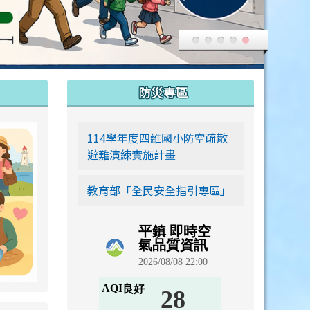
:::
防災專區
link to https://siwei-family.work-bionic.workers.dev
114學年度四維國小防空疏散
避難演練實施計畫
教育部「全民安全指引專區」