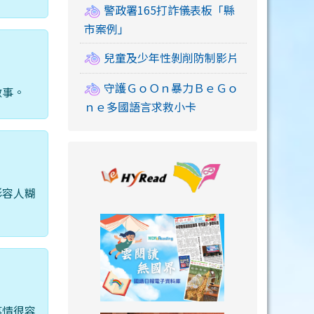
警政署165打詐儀表板「縣
市案例」
兒童及少年性剝削防制影片
守護ＧｏＯｎ暴力ＢｅＧｏ
做事。
ｎｅ多國語言求救小卡
link to https://
形容人糊
link to https://
事情很容