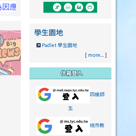
詳洽NCC官網
學生園地
Padlet 學生園地
[
more...
]
信箱登入
orts/xiaohongshu.html
四維師
link to https://accounts
生
桃市教
hu.html
orts/xiaohongshu.html