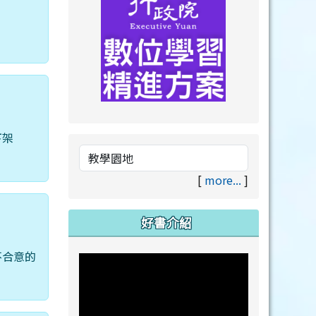
link to https://drive.goog
link to https://premium.lea
下架
[
more...
]
好書介紹
不合意的