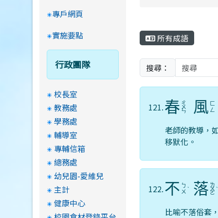
專戶網頁
實施要點
所有成語
行政團隊
搜尋：
校長室
春
風
ㄔ
ㄈ
121.
教務處
ㄨ
ㄥ
ㄣ
學務處
老師的教導，
輔導室
移默化。
專輔信箱
總務處
幼兒園-愛維兒
不
落
ㄌ
ㄅ
122.
主計
ˋ
ㄨ
ㄨ
ㄛ
健康中心
比喻不落俗套
校園食材登錄平台