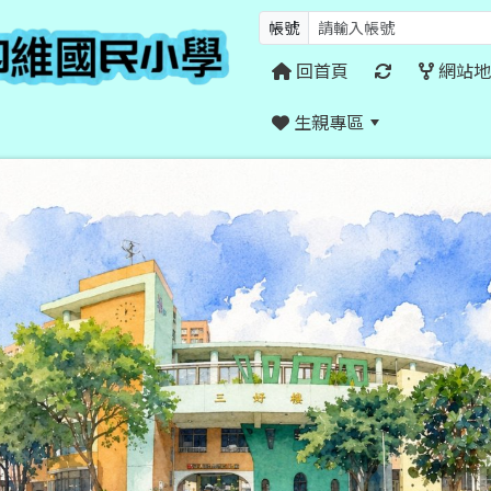
帳號
回首頁
網站地
生親專區
:::