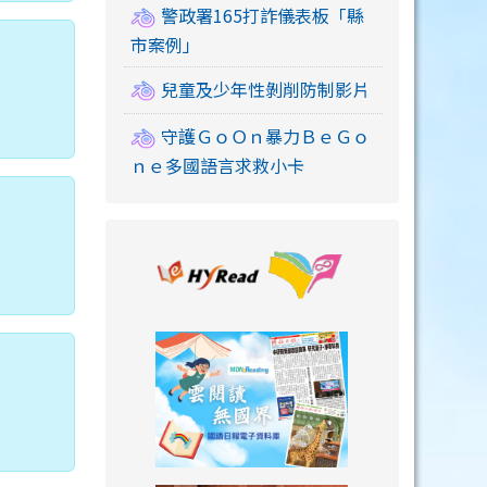
警政署165打詐儀表板「縣
市案例」
兒童及少年性剝削防制影片
守護ＧｏＯｎ暴力ＢｅＧｏ
ｎｅ多國語言求救小卡
link to https://
link to https://