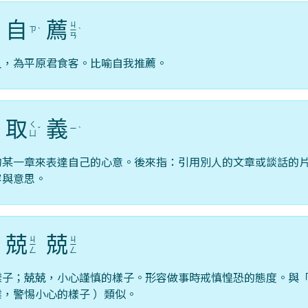
自
薦
ㄐ
ㄗ
ˋ
ˋ
ㄧ
ˋ
ㄢ
人，為平原君食客。比喻自我推薦。
取
義
ㄑ
ㄧ
ˇ
ˋ
ㄩ
的某一章來表達自己的心意。後來指：引用別人的文章或談話的
容與意思。
兢
兢
ㄐ
ㄐ
ˋ
ㄧ
ㄧ
ㄥ
ㄥ
樣子；兢兢，小心謹慎的樣子。形容做事時戒慎惶恐的態度。與
，警惕小心的樣子 ）類似。