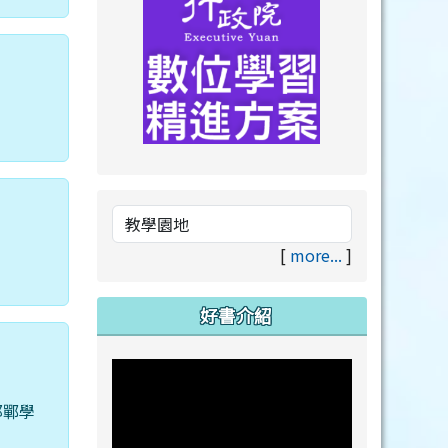
link to https://drive.goog
link to https://premium.lea
[
more...
]
好書介紹
邯鄲學