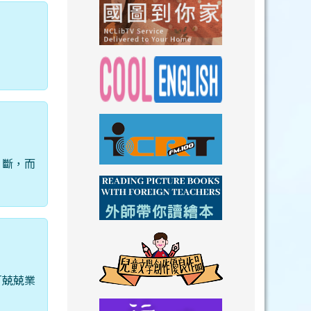
link to https://n
link to https://
link to https://nclibtv.ncl.
link to https:/
片斷，而
link to http://www.icrt.com.tw/index.ph
link to https:/
link to https://www.youtube.com/wat
link to https:/
「兢兢業
link to https://drive.goog
link to https://