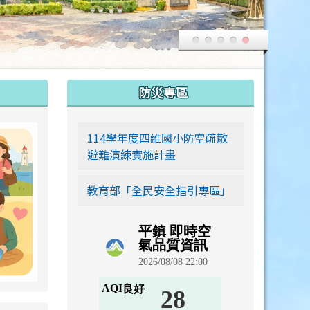
:::
防災專區
link to https://siwei-family.work-bionic.workers.dev
114學年度四維國小防空疏散
避難演練實施計畫
教育部「全民安全指引專區」