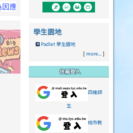
詳洽NCC官網
學生園地
Padlet 學生園地
[
more...
]
信箱登入
orts/xiaohongshu.html
四維師
link to https://accounts
生
桃市教
hu.html
orts/xiaohongshu.html