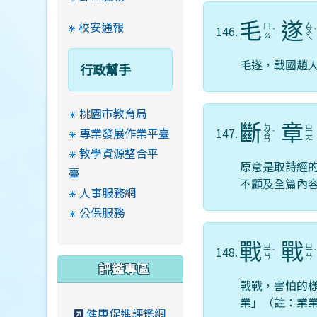
校安通報
毛
遂
ㄙ
ㄇ
146.
ˊ
ㄨ
ㄠ
ㄟ
毛遂，戰國趙
行政幫手
桃園市教育局
斷
章
ㄉ
ㄓ
專業發展作業平臺
147.
ㄨ
ˋ
ㄤ
ㄢ
教學資源整合平
原意是取詩經
臺
不顧及全篇內
人事服務網
公保服務
戰
戰
ㄓ
ㄓ
148.
ˋ
ㄢ
ㄢ
評鑑專區
戰戰，害怕的
業」（註：業業
健康促進評鑑網