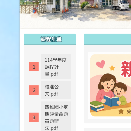
:::
:::
課程計畫
114學年度
課程計
畫.pdf
核准公
文.pdf
四維國小定
期評量命題
審題辦
法.pdf