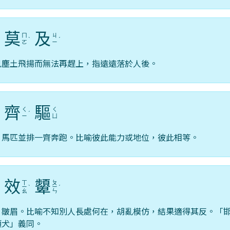
莫
及
ㄇ
ㄐ
ˊ
ˋ
ˊ
ㄛ
ㄧ
見塵土飛揚而無法再趕上，指遠遠落於人後。
齊
驅
ㄑ
ㄑ
ˋ
ˊ
ㄧ
ㄩ
，馬匹並排一齊奔跑。比喻彼此能力或地位，彼此相等。
效
顰
ㄒ
ㄆ
ㄧ
ˋ
ㄧ
ˊ
ㄠ
ㄣ
，皺眉。比喻不知別人長處何在，胡亂模仿，結果適得其反。「
類犬」義同。