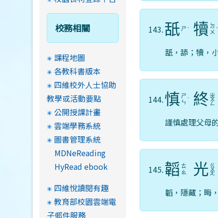
舐
犢
校務相關
ㄉ
143.
ㄕ
ˋ
ㄨ
舐，舔；犢，
課程地圖
各教科書版本
四維校外人士協助
慎
終
教學或活動要點
ㄓ
ㄕ
144.
ˋ
ㄨ
ㄣ
ㄥ
公開授課計畫
謹慎處理父母
雲端學務系統
圖書管理系統
MDNeReading
HyRead ebook
韜
光
ㄍ
ㄊ
145.
ㄨ
ㄠ
ㄤ
四維悅讀閱有趣
韜，隱藏；晦
教育部校園雲端電
子郵件服務