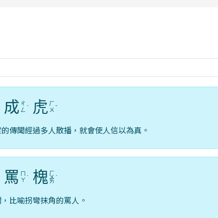
rul4m4link to https://isafeevent.mo
成
虎
ㄔ
ㄏ
ˊ
ˊ
ˇ
ㄥ
ㄨ
實的傳聞經過多人散播，就會使人信以為真。
罵
槐
ㄏ
ㄇ
ˋ
ㄨ
ˊ
ㄚ
ㄞ
樹，比喻拐彎抹角的罵人。