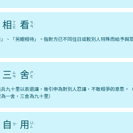
相
看
ㄒ
ㄎ
ˋ
ㄧ
ˋ
ㄢ
ㄤ
看」、「另眼相待」。指對方已不同往日或較別人特殊而給予與
三
舍
ㄙ
ㄕ
ˋ
ˋ
ㄢ
ㄜ
退兵九十里以表退讓，後引申為對別人忍讓，不敢相爭的意思。
里為一舍，三舍為九十里）
自
用
ㄩ
ㄗ
ˋ
ˋ
ˋ
ㄥ