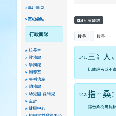
專戶網頁
實施要點
所有成語
行政團隊
搜尋：
校長室
三
人
ㄙ
ㄖ
141.
教務處
ㄢ
ㄣ
學務處
比喻謠言或不
輔導室
專輔信箱
總務處
指
桑
幼兒園-愛維兒
ㄙ
142.
ㄓ
ˇ
ㄤ
主計
指著桑樹罵槐
健康中心
校園食材登錄平台