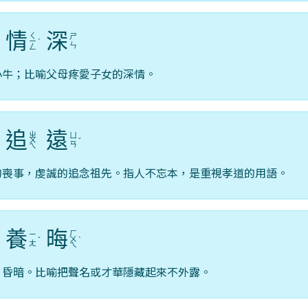
情
深
ㄑ
ㄕ
ˊ
ㄧ
ˊ
ㄣ
ㄥ
小牛；比喻父母疼愛子女的深情。
追
遠
ㄓ
ㄩ
ㄨ
ˇ
ㄢ
ㄟ
的喪事，虔誠的追念祖先。指人不忘本，是重視孝道的用語。
養
晦
ㄏ
ㄧ
ˇ
ㄨ
ˋ
ㄤ
ㄟ
，昏暗。比喻把聲名或才華隱藏起來不外露。