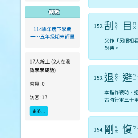
倒數
刮
目
ㄍ
ㄇ
152.
ㄨ
114學年度下學期
ㄨ
ㄚ
一～五年級期末評量
又作「另眼相
對待。
17
人線上 (
2
人在瀏
覽
學學成語
)
退
避
ㄊ
ㄅ
153.
ㄨ
ˋ
ㄧ
ㄟ
會員: 0
本指作戰時，
訪客: 17
古時行軍三十
更多…
剛
愎
ㄍ
ㄅ
154.
ㄤ
ㄧ