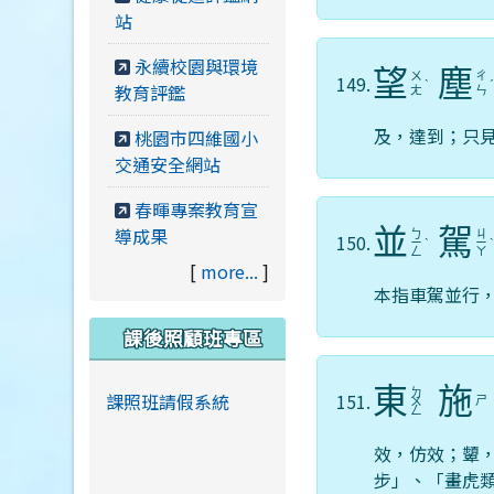
站
永續校園與環境
望
塵
ㄨ
ㄔ
149.
ˋ
教育評鑑
ㄤ
ㄣ
及，達到；只
桃園市四維國小
交通安全網站
春暉專案教育宣
導成果
並
駕
ㄅ
ㄐ
150.
ㄧ
ˋ
ㄧ
ㄥ
ㄚ
[
more...
]
本指車駕並行
課後照顧班專區
東
施
ㄉ
課照班請假系統
151.
ㄕ
ㄨ
ㄥ
效，仿效；顰
步」、「畫虎