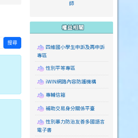
link to https://accounts
師
e.edu.tw/ \
link to https://drive.google.com/drive/u/2
link to https://sites.google.com/a/mail.swps.t
link to https://accounts.
link to https://mail.google.
link to https://tycg.cloudh
link to https://www.icrt.com
link to https://sites.goog
link to https://sites.google.
link to https://sites.google.
link to https://elearning.c
link to http://moral.jjes.tyc.
link to https://elearning.c
link to https://drive.googl
權益相關
搜尋
四維國小學生申訴及再申訴
專區
性別平等專區
iWIN網路內容防護機構
專輔信箱
補助交易身分關係平臺
性別暴力防治友善多國語言
電子書