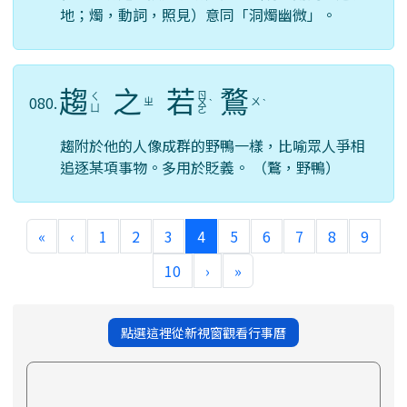
地；燭，動詞，照見）意同「洞燭幽微」。
趨
之
若
鶩
ㄖ
ㄑ
080.
ㄓ
ㄨ
ㄨ
ˋ
ˋ
ㄩ
ㄛ
趨附於他的人像成群的野鴨一樣，比喻眾人爭相
追逐某項事物。多用於貶義。 （鶩，野鴨）
(current)
«
‹
1
2
3
4
5
6
7
8
9
10
›
»
點選這裡從新視窗觀看行事曆