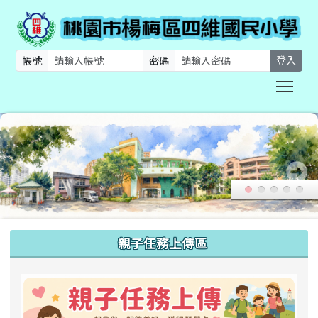
帳號
密碼
登入
Togg
:::
親子任務上傳區
link