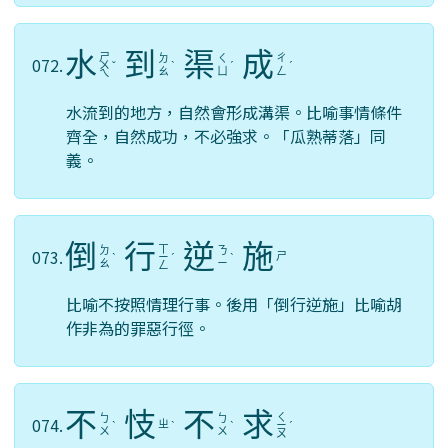
水
到
渠
成
ㄕ
ㄉ
ㄑ
ㄔ
072.
ㄨ
ˇ
ˋ
ˊ
ˊ
ㄠ
ㄩ
ㄥ
ㄟ
水流到的地方，自然會形成溝渠。比喻事情條件
齊全，自然成功，不必強求。「瓜熟蒂落」同
義。
倒
行
逆
施
ㄒ
ㄉ
ㄋ
073.
ㄕ
ˋ
ㄧ
ˊ
ˋ
ㄠ
ㄧ
ㄥ
比喻不按照情理行事。後用「倒行逆施」比喻胡
作非為的罪惡行徑。
不
忮
不
求
ㄑ
ㄅ
ㄅ
074.
ㄓ
ˋ
ˋ
ˋ
ㄧ
ˊ
ㄨ
ㄨ
ㄡ