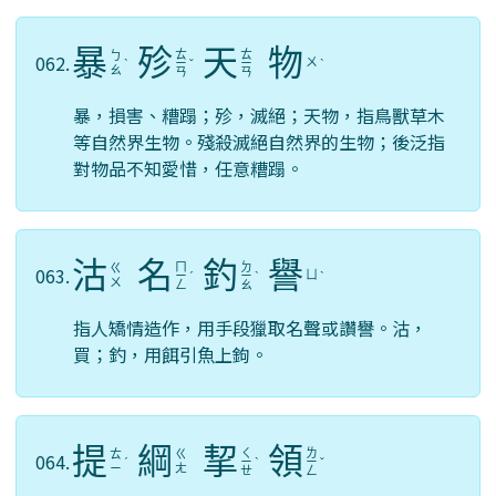
暴
殄
天
物
ㄊ
ㄊ
ㄅ
062.
ㄨ
ˋ
ㄧ
ˇ
ㄧ
ˋ
ㄠ
ㄢ
ㄢ
暴，損害、糟蹋；殄，滅絕；天物，指鳥獸草木
等自然界生物。殘殺滅絕自然界的生物；後泛指
對物品不知愛惜，任意糟蹋。
沽
名
釣
譽
ㄇ
ㄉ
ㄍ
063.
ㄩ
ㄧ
ˊ
ㄧ
ˋ
ˋ
ㄨ
ㄥ
ㄠ
指人矯情造作，用手段獵取名聲或讚譽。沽，
買；釣，用餌引魚上鉤。
提
綱
挈
領
ㄑ
ㄌ
ㄊ
ㄍ
064.
ˊ
ㄧ
ˋ
ㄧ
ˇ
ㄧ
ㄤ
ㄝ
ㄥ