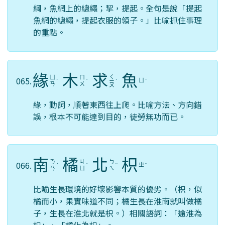
綱，魚網上的總繩；挈，提起。全句是說「提起
魚網的總繩，提起衣服的領子。」比喻抓住事理
的重點。
緣
木
求
魚
ㄑ
ㄩ
ㄇ
065.
ㄩ
ˊ
ˋ
ㄧ
ˊ
ˊ
ㄢ
ㄨ
ㄡ
緣，動詞，順著東西往上爬。比喻方法、方向錯
誤，根本不可能達到目的，徒勞無功而已。
南
橘
北
枳
ㄋ
ㄐ
ㄅ
066.
ㄓ
ˊ
ˊ
ˇ
ˇ
ㄢ
ㄩ
ㄟ
比喻生長環境的好壞影響本質的優劣。（枳，似
橘而小，果實味道不同；橘生長在淮南就叫做橘
子，生長在淮北就是枳。）相關語詞：「逾淮為