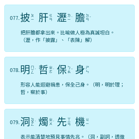
披
肝
瀝
膽
ㄆ
ㄍ
ㄌ
ㄉ
077.
ˋ
ˇ
ㄧ
ㄢ
ㄧ
ㄢ
把肝膽都拿出來。比喻做人極為真誠坦白。
（瀝，作「披露」、「表陳」解）
明
哲
保
身
ㄇ
ㄓ
ㄅ
ㄕ
078.
ㄧ
ˊ
ˊ
ˇ
ㄜ
ㄠ
ㄣ
ㄥ
形容人能迴避禍患，保全己身。（明，明於理；
哲，察於事）
洞
燭
先
機
ㄉ
ㄒ
ㄓ
ㄐ
079.
ㄨ
ˋ
ˊ
ㄧ
ㄨ
ㄧ
ㄥ
ㄢ
表示能清楚地預見事情先兆。（洞，副詞，透徹