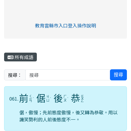
link to https://eliteracy.edu.tw/Shorts/xia
教育雲縣市入口登入操作說明
link to https://eliteracy.edu
rul4m4link to https://isafeev
所有成語
搜尋：
搜尋
前
倨
後
恭
ㄑ
ㄍ
ㄐ
ㄏ
061.
ㄧ
ˊ
ˋ
ˋ
ㄨ
ㄩ
ㄡ
ㄢ
ㄥ
倨，傲慢；先前態度傲慢，後又轉為恭敬。用以
譏笑勢利的人前後態度不一。