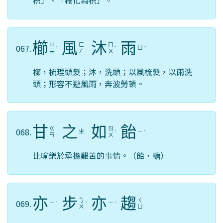
枳」、「橘化為枳」。
櫛
風
沐
雨
ㄐ
ㄈ
ㄇ
067.
ㄩ
ㄧ
ˊ
ˋ
ˇ
ㄥ
ㄨ
ㄝ
櫛，梳理頭髮；沐，洗頭；以風梳髮，以雨洗
頭；形容不避風雨，奔波勞頓。
甘
之
如
飴
ㄍ
ㄖ
068.
ㄓ
ㄧ
ˊ
ˊ
ㄢ
ㄨ
比喻樂於承擔艱苦的事情。（飴，糖）
亦
步
亦
趨
ㄅ
ㄑ
069.
ㄧ
ㄧ
ˋ
ˋ
ˋ
ㄨ
ㄩ