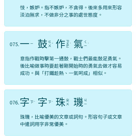
忮，嫉妒。指不嫉妒，不貪得。後來多用來形容
淡泊無求，不做非分之事的處世態度。
一
鼓
作
氣
ㄗ
ㄍ
ㄑ
075.
ㄧ
ˇ
ㄨ
ˋ
ˋ
ㄨ
ㄧ
ㄛ
意指作戰時擊第一通鼓，戰士們最能鼓足勇氣。
後比喻做事時要趁著剛開始時的勇氣去做才容易
成功。與「打鐵趁熱、一氣呵成」相似。
字
字
珠
璣
ㄓ
ㄐ
076.
ㄗ
ㄗ
ˋ
ˋ
ㄨ
ㄧ
珠璣，比喻優美的文章或詞句。形容句子或文章
中遣詞用字非常優美。