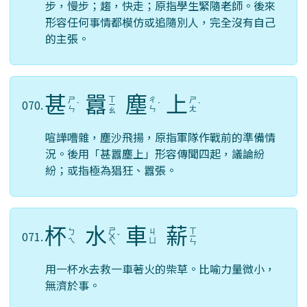
步，慢步；趨，快走；原指學生緊隨老師。後來
形容任何事情都模仿或追隨別人，完全沒有自己
的主張。
甚
囂
塵
上
ㄒ
ㄕ
ㄔ
ㄕ
070.
ˋ
ㄧ
ˊ
ˋ
ㄣ
ㄣ
ㄤ
ㄠ
喧譁嘈雜，塵沙飛揚，原指軍隊作戰前的準備情
況。後用「甚囂塵上」形容傳聞四起，議論紛
紛；或指極為猖狂、囂張。
杯
水
車
薪
ㄕ
ㄒ
ㄅ
ㄐ
071.
ㄨ
ˇ
ㄧ
ㄟ
ㄩ
ㄟ
ㄣ
用一杯水去救一車著火的柴草。比喻力量微小，
無濟於事。