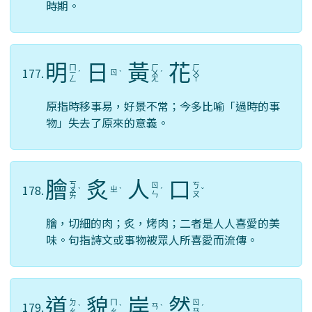
時期。
明
日
黃
花
ㄇ
ㄏ
ㄏ
177.
ㄖ
ㄧ
ˊ
ˋ
ㄨ
ˊ
ㄨ
ㄥ
ㄤ
ㄚ
原指時移事易，好景不常；今多比喻「過時的事
物」失去了原來的意義。
膾
炙
人
口
ㄎ
ㄖ
ㄎ
178.
ㄓ
ㄨ
ˋ
ˋ
ˊ
ˇ
ㄣ
ㄡ
ㄞ
膾，切細的肉；炙，烤肉；二者是人人喜愛的美
味。句指詩文或事物被眾人所喜愛而流傳。
道
貌
岸
然
ㄉ
ㄇ
ㄖ
179.
ㄢ
ˋ
ˋ
ˋ
ˊ
ㄠ
ㄠ
ㄢ