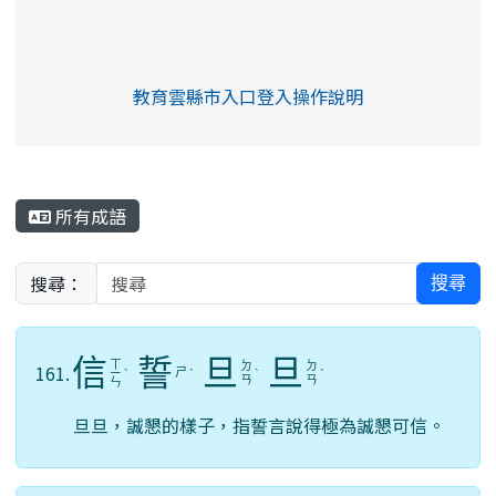
link to https://eliteracy.edu.tw/Shorts/xia
教育雲縣市入口登入操作說明
link to https://eliteracy.edu
rul4m4link to https://isafeev
所有成語
搜尋：
搜尋
信
誓
旦
旦
ㄒ
ㄉ
ㄉ
161.
ㄕ
ㄧ
ˋ
ˋ
ˋ
ˋ
ㄢ
ㄢ
ㄣ
旦旦，誠懇的樣子，指誓言說得極為誠懇可信。