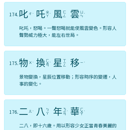
叱
吒
風
雲
ㄓ
ㄈ
ㄩ
174.
ㄔ
ˋ
ˋ
ˊ
ㄚ
ㄥ
ㄣ
叱吒，怒喝。一聲怒喝就能使風雲變色。形容人
聲勢威力極大，能左右世局。
物
換
星
移
ㄏ
ㄒ
175.
ㄨ
ㄧ
ˋ
ㄨ
ˋ
ㄧ
ˊ
ㄢ
ㄥ
景物變換，星辰位置移動；形容時序的變遷，人
事的變化。
二
八
年
華
ㄋ
ㄏ
ㄅ
176.
ㄦ
ˋ
ㄧ
ˊ
ㄨ
ˊ
ㄚ
ㄢ
ㄚ
二八，即十六歲。用以形容少女正當青春美麗的