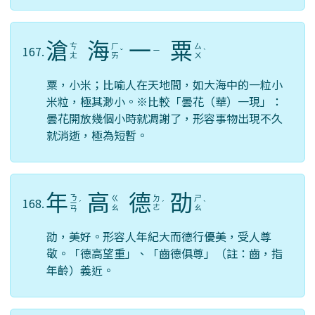
滄
海
一
粟
ㄘ
ㄏ
ㄙ
167.
ㄧ
ˇ
ˋ
ㄤ
ㄞ
ㄨ
粟，小米；比喻人在天地間，如大海中的一粒小
米粒，極其渺小。※比較「曇花（華）一現」：
曇花開放幾個小時就凋謝了，形容事物出現不久
就消逝，極為短暫。
年
高
德
劭
ㄋ
ㄍ
ㄉ
ㄕ
168.
ㄧ
ˊ
ˊ
ˋ
ㄠ
ㄜ
ㄠ
ㄢ
劭，美好。形容人年紀大而德行優美，受人尊
敬。「德高望重」、「齒德俱尊」（註：齒，指
年齡）義近。