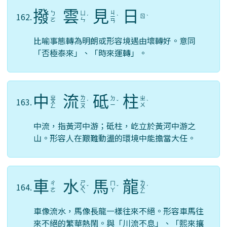
撥
雲
見
日
ㄐ
ㄅ
ㄩ
162.
ㄖ
ˊ
ㄧ
ˋ
ˋ
ㄛ
ㄣ
ㄢ
比喻事態轉為明朗或形容境遇由壞轉好。意同
「否極泰來」、「時來運轉」。
中
流
砥
柱
ㄓ
ㄌ
ㄉ
ㄓ
163.
ㄨ
ㄧ
ˊ
ˇ
ˋ
ㄧ
ㄨ
ㄥ
ㄡ
中流，指黃河中游；砥柱，屹立於黃河中游之
山。形容人在艱難動盪的環境中能擔當大任。
車
水
馬
龍
ㄕ
ㄌ
ㄔ
ㄇ
164.
ㄨ
ˇ
ˇ
ㄨ
ˊ
ㄜ
ㄚ
ㄟ
ㄥ
車像流水，馬像長龍一樣往來不絕。形容車馬往
來不絕的繁華熱鬧。與「川流不息」、「熙來攘