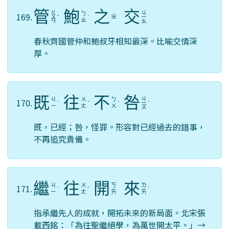
管
鮑
之
交
ㄍ
ㄐ
ㄅ
169.
ㄓ
ㄨ
ˇ
ˋ
ㄧ
ㄠ
ㄢ
ㄠ
春秋齊國管仲和鮑叔牙相知最深。比喻交情深
厚。
既
往
不
咎
ㄐ
ㄐ
ㄨ
ㄅ
170.
ˋ
ˇ
ˋ
ㄧ
ˋ
ㄧ
ㄤ
ㄨ
ㄡ
既，已經；咎，怪罪。形容對已經過去的錯事，
不再追究責備。
繼
往
開
來
ㄐ
ㄨ
ㄎ
ㄌ
171.
ˋ
ˇ
ˊ
ㄧ
ㄤ
ㄞ
ㄞ
指承繼先人的成就，開拓未來的新局面。北宋張
載西銘：「為往聖繼絕學，為萬世開太平。」→