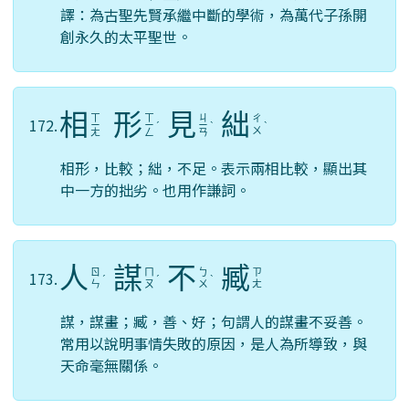
譯：為古聖先賢承繼中斷的學術，為萬代子孫開
創永久的太平聖世。
相
形
見
絀
ㄒ
ㄒ
ㄐ
ㄔ
172.
ㄧ
ㄧ
ˊ
ㄧ
ˋ
ˋ
ㄨ
ㄤ
ㄥ
ㄢ
相形，比較；絀，不足。表示兩相比較，顯出其
中一方的拙劣。也用作謙詞。
人
謀
不
臧
ㄖ
ㄇ
ㄅ
ㄗ
173.
ˊ
ˊ
ˋ
ㄣ
ㄡ
ㄨ
ㄤ
謀，謀畫；臧，善、好；句謂人的謀畫不妥善。
常用以說明事情失敗的原因，是人為所導致，與
天命毫無關係。