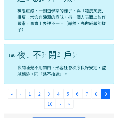
神態莊嚴，一副道學家的樣子，與「嬉皮笑臉」
相反；常含有譏諷的意味，指一個人表面上故作
嚴肅，事實上表裡不一。（岸然，高傲威嚴的樣
子）
夜
不
閉
戶
ㄧ
ㄅ
ㄅ
ㄏ
180.
ˋ
ˋ
ˋ
ˋ
ㄝ
ㄨ
ㄧ
ㄨ
夜間睡覺不用關門，形容社會秩序良好安定，盜
賊絕跡。同「路不拾遺」。
(curr
«
‹
1
2
3
4
5
6
7
8
9
10
›
»