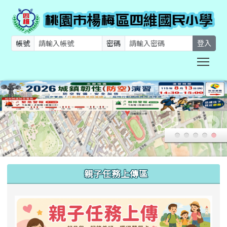
帳號
密碼
登入
Togg
:::
親子任務上傳區
link