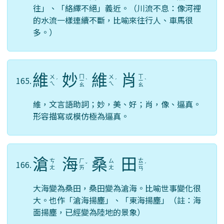
往」、「絡繹不絕」義近。（川流不息：像河裡
的水流一樣連續不斷，比喻來往行人、車馬很
多。）
維
妙
維
肖
ㄇ
ㄒ
ㄨ
ㄨ
165.
ˊ
ㄧ
ˋ
ˊ
ㄧ
ˋ
ㄟ
ㄟ
ㄠ
ㄠ
維，文言語助詞；妙，美、好；肖，像、逼真。
形容描寫或模仿極為逼真。
滄
海
桑
田
ㄊ
ㄘ
ㄏ
ㄙ
166.
ˇ
ㄧ
ˊ
ㄤ
ㄞ
ㄤ
ㄢ
大海變為桑田，桑田變為滄海。比喻世事變化很
大。也作「滄海揚塵」、「東海揚塵」（註：海
面揚塵，已經變為陸地的景象）