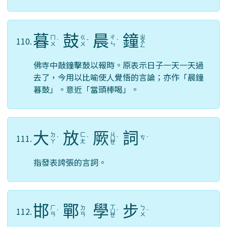
暮
鼓
晨
鐘
ㄓ
ㄇ
ㄍ
ㄔ
110.
ˋ
ˇ
ˊ
ㄨ
ㄨ
ㄨ
ㄣ
ㄥ
佛寺中敲鐘擊鼓以報時。原表示日子一天一天過
去了，今用以比喻使人覺悟的言論；亦作「晨鐘
暮鼓」。意近「當頭棒喝」。
大
放
厥
詞
ㄐ
ㄉ
ㄈ
111.
ㄘ
ˋ
ˋ
ㄩ
ˊ
ˊ
ㄚ
ㄤ
ㄝ
指發表誇張的言詞。
邯
鄲
學
步
ㄒ
ㄏ
ㄉ
ㄅ
112.
ˊ
ㄩ
ˊ
ˋ
ㄢ
ㄢ
ㄨ
ㄝ