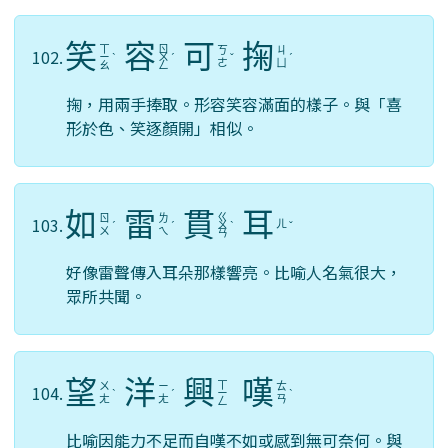
笑
容
可
掬
ㄒ
ㄖ
ㄎ
ㄐ
102.
ㄧ
ˋ
ㄨ
ˊ
ˇ
ˊ
ㄜ
ㄩ
ㄠ
ㄥ
掬，用兩手捧取。形容笑容滿面的樣子。與「喜
形於色、笑逐顏開」相似。
如
雷
貫
耳
ㄍ
ㄖ
ㄌ
103.
ㄦ
ˊ
ˊ
ㄨ
ˋ
ˇ
ㄨ
ㄟ
ㄢ
好像雷聲傳入耳朵那樣響亮。比喻人名氣很大，
眾所共聞。
望
洋
興
嘆
ㄒ
ㄨ
ㄧ
ㄊ
104.
ˋ
ˊ
ㄧ
ˋ
ㄤ
ㄤ
ㄢ
ㄥ
比喻因能力不足而自嘆不如或感到無可奈何。與