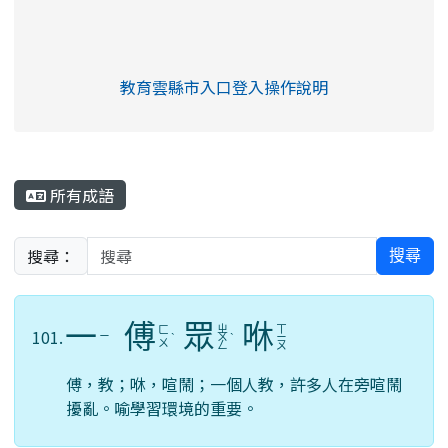
link to https://eliteracy.edu.tw/Shorts/xia
教育雲縣市入口登入操作說明
link to https://eliteracy.edu
rul4m4link to https://isafeev
所有成語
搜尋：
搜尋
一
傅
眾
咻
ㄓ
ㄒ
ㄈ
101.
ㄧ
ˋ
ㄨ
ˋ
ㄧ
ㄨ
ㄥ
ㄡ
傅，教；咻，喧鬧；一個人教，許多人在旁喧鬧
擾亂。喻學習環境的重要。