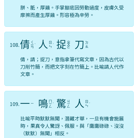
胼、胝，厚繭。手掌腳底因勞動過度，皮膚久受
摩擦而產生厚繭。形容極為辛勞。
倩
人
捉
刀
ㄑ
ㄓ
ㄖ
ㄉ
108.
ㄧ
ˋ
ˊ
ㄨ
ㄣ
ㄠ
ㄢ
ㄛ
倩，請；捉刀，意指拿筆代寫文章，因為古代以
刀削竹簡，而把文字刻在竹簡上。比喻請人代作
文章。
一
鳴
驚
人
ㄇ
ㄐ
ㄖ
109.
ㄧ
ㄧ
ˊ
ㄧ
ˊ
ㄣ
ㄥ
ㄥ
比喻平時默默無聞，潛藏才華，一旦有機會施展
時，果真令人驚訝、佩服。與「庸庸碌碌、沒沒
（默默）無聞」相反。