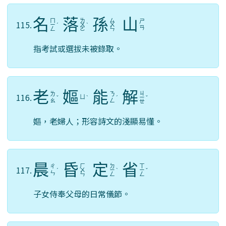
名
落
孫
山
ㄇ
ㄌ
ㄙ
ㄕ
115.
ㄧ
ˊ
ㄨ
ˋ
ㄨ
ㄢ
ㄥ
ㄛ
ㄣ
指考試或選拔未被錄取。
老
嫗
能
解
ㄐ
ㄌ
ㄋ
116.
ㄩ
ˇ
ˋ
ˊ
ㄧ
ˇ
ㄠ
ㄥ
ㄝ
嫗，老婦人；形容詩文的淺顯易懂。
晨
昏
定
省
ㄏ
ㄉ
ㄒ
ㄔ
117.
ˊ
ㄨ
ㄧ
ˋ
ㄧ
ˇ
ㄣ
ㄣ
ㄥ
ㄥ
子女侍奉父母的日常儀節。