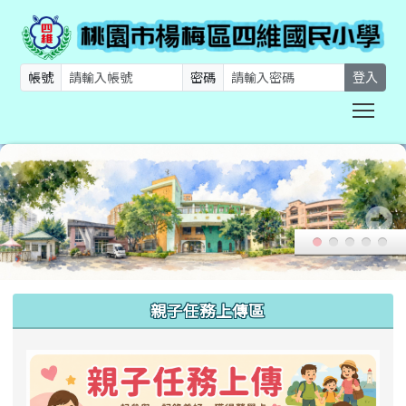
帳號
密碼
登入
Togg
:::
親子任務上傳區
link