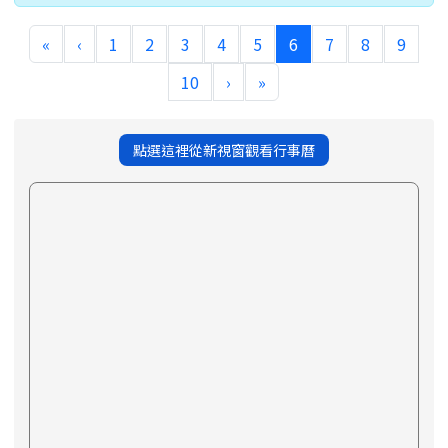
(current)
«
‹
1
2
3
4
5
6
7
8
9
10
›
»
點選這裡從新視窗觀看行事曆