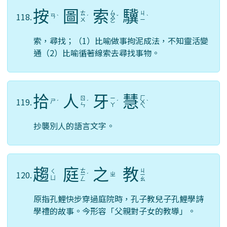
按
圖
索
驥
ㄙ
ㄊ
ㄐ
118.
ㄢ
ˋ
ˊ
ㄨ
ˇ
ˋ
ㄨ
ㄧ
ㄛ
索，尋找；（1）比喻做事拘泥成法，不知靈活變
通（2）比喻循著線索去尋找事物。
拾
人
牙
慧
ㄏ
ㄖ
ㄧ
119.
ㄕ
ˊ
ˊ
ˊ
ㄨ
ˋ
ㄣ
ㄚ
ㄟ
抄襲別人的語言文字。
趨
庭
之
教
ㄊ
ㄐ
ㄑ
120.
ㄓ
ㄧ
ˊ
ㄧ
ㄩ
ㄥ
ㄠ
原指孔鯉快步穿過庭院時，孔子教兒子孔鯉學詩
學禮的故事。今形容「父親對子女的教導」。