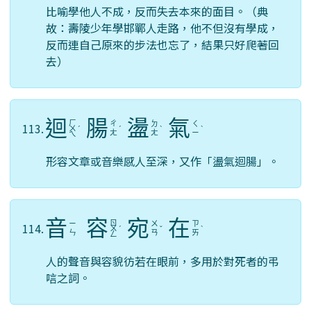
比喻學他人不成，反而失去本來的面目。（典
故：壽陵少年學邯鄲人走路，他不但沒有學成，
反而連自己原來的步法也忘了，結果只好爬著回
去）
迴
腸
盪
氣
ㄏ
ㄔ
ㄉ
ㄑ
113.
ㄨ
ˊ
ˊ
ˋ
ˋ
ㄤ
ㄤ
ㄧ
ㄟ
形容文章或音樂感人至深，又作「盪氣迴腸」。
音
容
宛
在
ㄖ
ㄧ
ㄨ
ㄗ
114.
ㄨ
ˊ
ˇ
ˋ
ㄣ
ㄢ
ㄞ
ㄥ
人的聲音與容貌彷若在眼前，多用於對死者的弔
唁之詞。