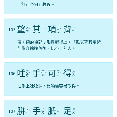
「無可奈何」義近。
望
其
項
背
ㄒ
ㄨ
ㄑ
ㄅ
105.
ˋ
ˊ
ㄧ
ˋ
ˋ
ㄤ
ㄧ
ㄟ
ㄤ
項，頸的後部；形容趕得上。「難以望其項背」
則形容遠遠落後，比不上別人。
唾
手
可
得
ㄊ
ㄕ
ㄎ
ㄉ
106.
ㄨ
ˋ
ˇ
ˇ
ˊ
ㄡ
ㄜ
ㄜ
ㄛ
往手上吐唾沫，比喻極容易取得。
胼
手
胝
足
ㄆ
ㄕ
ㄗ
107.
ㄓ
ㄧ
ˊ
ˇ
ˊ
ㄡ
ㄨ
ㄢ