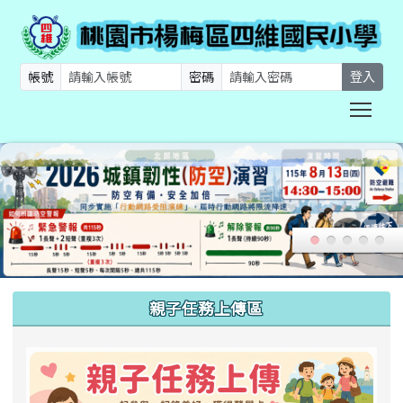
帳號
密碼
登入
Togg
:::
親子任務上傳區
link