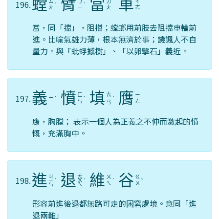
螳
臂
當
車
ㄊ
ㄅ
ㄉ
ㄔ
196.
ˊ
ˋ
ㄤ
ㄧ
ㄤ
ㄜ
當，同「擋」，阻擋；螳螂用前肢去阻擋車輪前
進。比喻氣雄力薄，根本無濟於事；譏諷人不自
量力。與「蚍蜉撼樹」、「以卵擊石」義近。
義
憤
填
膺
ㄊ
ㄈ
ㄧ
197.
ㄧ
ˋ
ˋ
ㄧ
ˊ
ㄣ
ㄥ
ㄢ
膺，胸膛； 表示一個人為正義之不伸而激起的憤
慨，充滿胸中。
進
退
維
谷
ㄐ
ㄊ
ㄨ
ㄍ
198.
ㄧ
ˋ
ㄨ
ˋ
ˊ
ˇ
ㄟ
ㄨ
ㄣ
ㄟ
形容前進後退都無路可走的困窘處境。意同「進
退兩難」