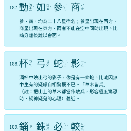
動
如
參
商
ㄉ
ㄖ
ㄕ
ㄕ
187.
ㄨ
ˋ
ˊ
ㄨ
ㄣ
ㄤ
ㄥ
參、商，均為二十八星宿名；參星出現在西方，
商星出現在東方，兩者不能在空中同時出現。比
喻分離後難以會面。
杯
弓
蛇
影
ㄍ
ㄅ
ㄕ
ㄧ
188.
ㄨ
ˊ
ˇ
ㄟ
ㄜ
ㄥ
ㄥ
酒杯中映出弓的影子，像是有一條蛇。比喻因無
中生有的疑慮自相驚擾不已。「草木皆兵」
（註：把山上的草木都當作敵兵，形容極度驚恐
時，疑神疑鬼的心理）義近。
錙
銖
必
較
ㄐ
ㄓ
ㄅ
189.
ㄗ
ˋ
ㄧ
ˋ
ㄨ
ㄧ
ㄠ