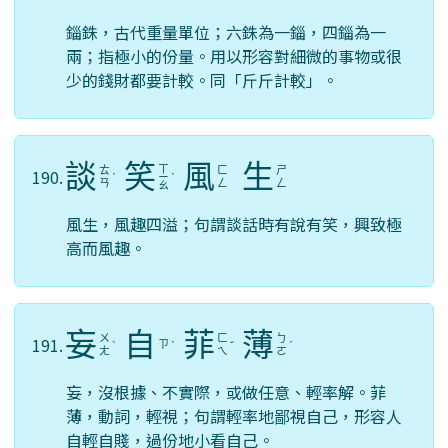
錙銖，古代重量單位；六銖為一錙，四錙為一
兩；指極小的份量。用以形容對細微的事物或很
少的錢財都要計較。同「斤斤計較」。
談
笑
風
生
ㄒ
ㄊ
ㄈ
ㄕ
190.
ˊ
ㄧ
ˋ
ㄢ
ㄥ
ㄥ
ㄠ
風生，風趣四溢；句謂談話時有說有笑，興致極
高而風趣。
妄
自
菲
薄
ㄨ
ㄈ
ㄅ
191.
ㄗ
ˋ
ˋ
ˇ
ˊ
ㄤ
ㄟ
ㄛ
妄，沒根據、不實際，或做任意、輕率解。菲
薄，動詞，輕視；句謂輕率地鄙視自己，形容人
自輕自賤，過份地小看自己。