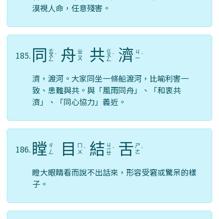
漠視人命，任意殘害。
同
舟
共
濟
ㄊ
ㄍ
ㄓ
ㄐ
185.
ㄨ
ˊ
ㄨ
ˋ
ˋ
ㄡ
ㄧ
ㄥ
ㄥ
濟，渡河。大家同坐一條船渡河，比喻利害一
致、患難與共。與「風雨同舟」、「和衷共
濟」、「同心協力」義近。
瞠
目
結
舌
ㄐ
ㄔ
ㄇ
ㄕ
186.
ˋ
ㄧ
ˊ
ˊ
ㄥ
ㄨ
ㄜ
ㄝ
瞪大眼睛看而說不出話來，形容受窘或驚呆的樣
子。