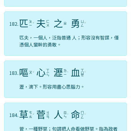
匹
夫
之
勇
ㄆ
ㄈ
ㄩ
182.
ㄓ
ˇ
ˇ
ㄧ
ㄨ
ㄥ
匹夫，一個人，泛指普通 人；形容沒有智謀，僅
憑個人蠻幹的勇敢。
嘔
心
瀝
血
ㄒ
ㄒ
ㄌ
183.
ㄡ
ˇ
ㄧ
ˋ
ㄩ
ˋ
ㄧ
ㄣ
ㄝ
瀝，滴下。形容用盡心思腦力。
草
菅
人
命
ㄐ
ㄇ
ㄘ
ㄖ
184.
ˇ
ㄧ
ˊ
ㄧ
ˋ
ㄠ
ㄣ
ㄢ
ㄥ
菅，一種野草；句謂把人命看做野草。指為政者