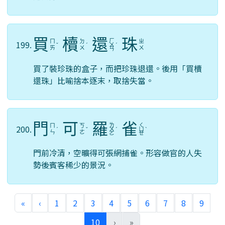
買
櫝
還
珠
ㄏ
ㄇ
ㄉ
ㄓ
199.
ˇ
ˊ
ㄨ
ˊ
ㄞ
ㄨ
ㄨ
ㄢ
買了裝珍珠的盒子，而把珍珠退還。後用「買櫝
還珠」比喻捨本逐末，取捨失當。
門
可
羅
雀
ㄌ
ㄑ
ㄇ
ㄎ
200.
ˊ
ˇ
ㄨ
ˊ
ㄩ
ˋ
ㄣ
ㄜ
ㄛ
ㄝ
門前冷清，空曠得可張網捕雀。形容做官的人失
勢後賓客稀少的景況。
«
‹
1
2
3
4
5
6
7
8
9
(current)
10
›
»