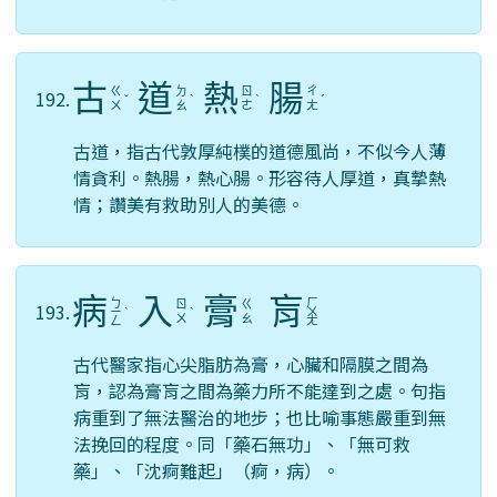
古
道
熱
腸
ㄍ
ㄉ
ㄖ
ㄔ
192.
ˇ
ˋ
ˋ
ˊ
ㄨ
ㄠ
ㄜ
ㄤ
古道，指古代敦厚純樸的道德風尚，不似今人薄
情貪利。熱腸，熱心腸。形容待人厚道，真摯熱
情；讚美有救助別人的美德。
病
入
膏
肓
ㄅ
ㄏ
ㄖ
ㄍ
193.
ㄧ
ˋ
ˋ
ㄨ
ㄨ
ㄠ
ㄥ
ㄤ
古代醫家指心尖脂肪為膏，心臟和隔膜之間為
肓，認為膏肓之間為藥力所不能達到之處。句指
病重到了無法醫治的地步；也比喻事態嚴重到無
法挽回的程度。同「藥石無功」、「無可救
藥」、「沈痾難起」（痾，病）。