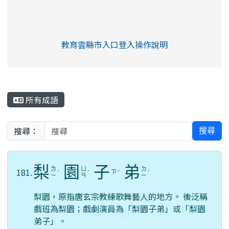
link to https://eliteracy.edu.tw/Shorts/xia
教育雲縣市入口登入操作說明
link to https://eliteracy.edu
rul4m4link to https://isafeev
所有成語
搜尋：
搜尋
梨
園
子
弟
ㄌ
ㄩ
ㄉ
181.
ㄗ
ˊ
ˊ
ˇ
ˋ
ㄧ
ㄢ
ㄧ
梨園，原指唐玄宗教練歌舞藝人的地方。 後泛稱
戲班為梨園；戲劇演員為「梨園子弟」或「梨園
弟子」。