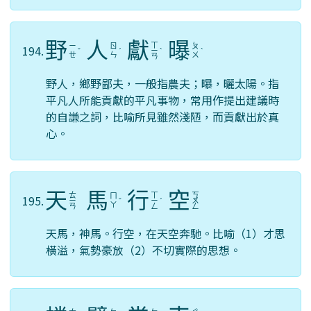
野
人
獻
曝
ㄒ
ㄧ
ㄖ
ㄆ
194.
ˇ
ˊ
ㄧ
ˋ
ˋ
ㄝ
ㄣ
ㄨ
ㄢ
野人，鄉野鄙夫，一般指農夫；曝，曬太陽。指
平凡人所能貢獻的平凡事物，常用作提出建議時
的自謙之詞，比喻所見雖然淺陋，而貢獻出於真
心。
天
馬
行
空
ㄊ
ㄒ
ㄎ
ㄇ
195.
ㄧ
ˇ
ㄧ
ˊ
ㄨ
ㄚ
ㄢ
ㄥ
ㄥ
天馬，神馬。行空，在天空奔馳。比喻（1）才思
橫溢，氣勢豪放（2）不切實際的思想。