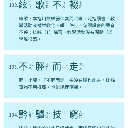
絃
歌
不
輟
ㄒ
ㄔ
ㄍ
ㄅ
132.
ㄧ
ˊ
ˊ
ㄨ
ˋ
ㄜ
ㄨ
ㄢ
ㄛ
絃歌，本指用絃樂器伴奏而吟詠，泛指讀書、教
學活動或禮樂教化。輟，停止。句謂讀書的聲音
不停；比喻（1）講習、教學活動沒有間斷（2）
學風很盛。
不
脛
而
走
ㄐ
ㄅ
ㄗ
133.
ㄦ
ˋ
ㄧ
ˋ
ˊ
ˇ
ㄨ
ㄡ
ㄥ
脛，小腿。「不脛而走」指沒有腿也能去。比喻
事物不用推廣，也能迅速傳播。
黔
驢
技
窮
ㄑ
ㄑ
ㄌ
ㄐ
134.
ㄧ
ˊ
ˊ
ˋ
ㄩ
ˊ
ㄩ
ㄧ
ㄢ
ㄥ