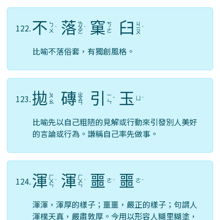
不
落
窠
臼
ㄌ
ㄐ
ㄅ
ㄎ
122.
ˋ
ㄨ
ˋ
ㄧ
ˋ
ㄨ
ㄜ
ㄛ
ㄡ
比喻不落俗套，有獨創風格。
拋
磚
引
玉
ㄓ
ㄆ
ㄧ
123.
ㄩ
ㄨ
ˇ
ˋ
ㄠ
ㄣ
ㄢ
比喻先以自己粗陋的見解或行動來引發別人美好
的言論或行為。謙稱自己率先做事。
渾
渾
噩
噩
ㄏ
ㄏ
124.
ㄜ
ㄜ
ㄨ
ˊ
ㄨ
ˊ
ˋ
ˋ
ㄣ
ㄣ
渾渾，渾厚的樣子；噩噩，嚴正的樣子；句謂人
渾樸天真，嚴肅敦厚。今用以形容人糊里糊塗，