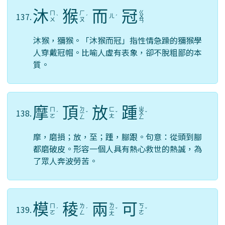
沐
猴
而
冠
ㄍ
ㄇ
ㄏ
137.
ㄦ
ˋ
ˊ
ˊ
ㄨ
ㄨ
ㄡ
ㄢ
沐猴，獼猴。「沐猴而冠」指性情急躁的獼猴學
人穿戴冠帽。比喻人虛有表象，卻不脫粗鄙的本
質。
摩
頂
放
踵
ㄉ
ㄓ
ㄇ
ㄈ
138.
ˊ
ㄧ
ˇ
ˇ
ㄨ
ˇ
ㄛ
ㄤ
ㄥ
ㄥ
摩，磨損；放，至；踵，腳跟。句意：從頭到腳
都磨破皮。形容一個人具有熱心救世的熱誠，為
了眾人奔波勞苦。
模
稜
兩
可
ㄌ
ㄇ
ㄌ
ㄎ
139.
ˊ
ˊ
ㄧ
ˇ
ˇ
ㄛ
ㄥ
ㄜ
ㄤ