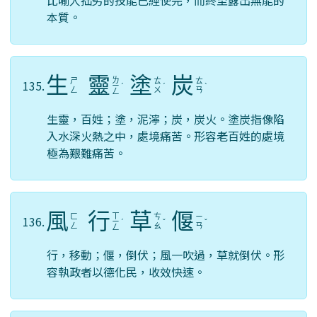
比喻人拙劣的技能已經使完，而終至露出無能的
本質。
生
靈
塗
炭
ㄌ
ㄕ
ㄊ
ㄊ
135.
ㄧ
ˊ
ˊ
ˋ
ㄥ
ㄨ
ㄢ
ㄥ
生靈，百姓；塗，泥濘；炭，炭火。塗炭指像陷
入水深火熱之中，處境痛苦。形容老百姓的處境
極為艱難痛苦。
風
行
草
偃
ㄒ
ㄈ
ㄘ
ㄧ
136.
ㄧ
ˊ
ˇ
ˇ
ㄥ
ㄠ
ㄢ
ㄥ
行，移動；偃，倒伏；風一吹過，草就倒伏。形
容執政者以德化民，收效快速。