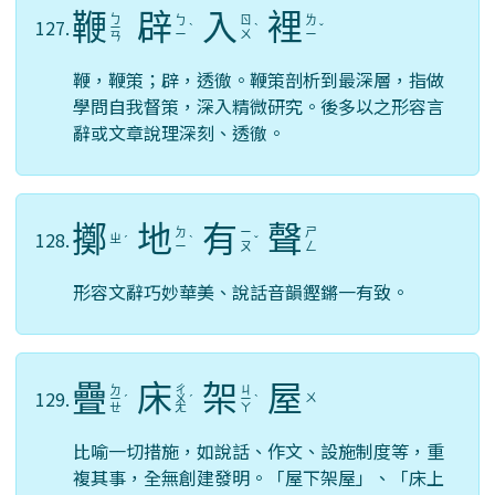
鞭
辟
入
裡
ㄅ
ㄅ
ㄖ
ㄌ
127.
ㄧ
ˋ
ˋ
ˇ
ㄧ
ㄨ
ㄧ
ㄢ
鞭，鞭策；辟，透徹。鞭策剖析到最深層，指做
學問自我督策，深入精微研究。後多以之形容言
辭或文章說理深刻、透徹。
擲
地
有
聲
ㄉ
ㄧ
ㄕ
128.
ㄓ
ˊ
ˋ
ˇ
ㄧ
ㄡ
ㄥ
形容文辭巧妙華美、說話音韻鏗鏘一有致。
疊
床
架
屋
ㄉ
ㄔ
ㄐ
129.
ㄨ
ㄧ
ˊ
ㄨ
ˊ
ㄧ
ˋ
ㄝ
ㄤ
ㄚ
比喻一切措施，如說話、作文、設施制度等，重
複其事，全無創建發明。「屋下架屋」、「床上