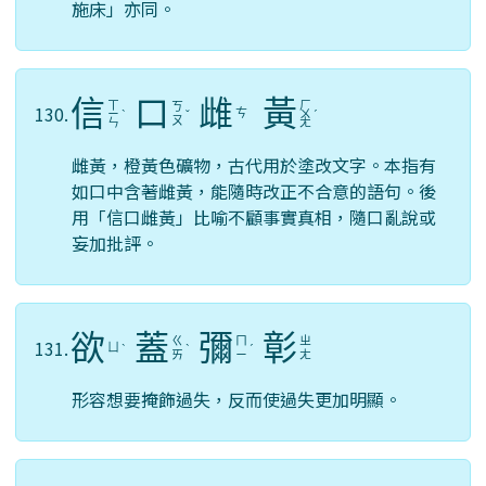
施床」亦同。
信
口
雌
黃
ㄒ
ㄏ
ㄎ
130.
ㄘ
ㄧ
ˋ
ˇ
ㄨ
ˊ
ㄡ
ㄣ
ㄤ
雌黃，橙黃色礦物，古代用於塗改文字。本指有
如口中含著雌黃，能隨時改正不合意的語句。後
用「信口雌黃」比喻不顧事實真相，隨口亂說或
妄加批評。
欲
蓋
彌
彰
ㄍ
ㄇ
ㄓ
131.
ㄩ
ˋ
ˋ
ˊ
ㄞ
ㄧ
ㄤ
形容想要掩飾過失，反而使過失更加明顯。