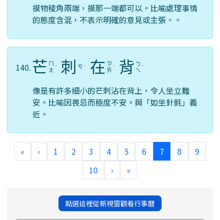
摸物稜角兩端，摸那一端都可以。比喻處理事情
的態度含混，不表示明確的意見或主張。。
芒
刺
在
背
ㄇ
ㄗ
ㄅ
140.
ㄘ
ˊ
ˋ
ˋ
ˋ
ㄤ
ㄞ
ㄟ
像是有許多細小的芒刺沾在背上，令人坐立難
安。比喻因畏忌而極度不安。與「如坐針氈」義
近。
(current)
«
‹
1
2
3
4
5
6
7
8
9
10
›
»
點選這裡從新視窗觀看行事曆