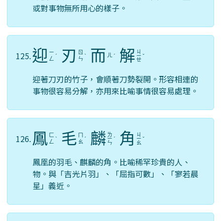
或對事物無所用心的樣子。
迎
刃
而
解
ㄐ
ㄧ
ㄖ
125.
ㄦ
ˊ
ˋ
ˊ
ㄧ
ˇ
ㄥ
ㄣ
ㄝ
迎著刀刃的竹子，會順著刀勢裂開。形容相連的
事物很容易分解，亦用來比喻事情很容易處理。
鳳
毛
麟
角
ㄌ
ㄐ
ㄈ
ㄇ
126.
ˋ
ˊ
ㄧ
ˊ
ㄧ
ˇ
ㄥ
ㄠ
ㄣ
ㄠ
鳳凰的羽毛、麒麟的角。比喻稀罕珍貴的人、
物。與「吉光片羽」、「屈指可數」、「寥若晨
星」義近。