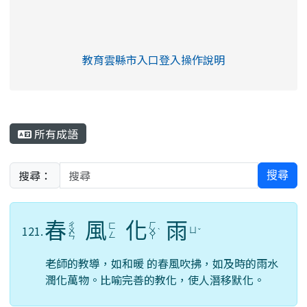
link to https://eliteracy.edu.tw/Shorts/xia
教育雲縣市入口登入操作說明
link to https://eliteracy.edu
rul4m4link to https://isafeev
所有成語
搜尋：
搜尋
春
風
化
雨
ㄔ
ㄏ
ㄈ
121.
ㄩ
ㄨ
ㄨ
ˋ
ˇ
ㄥ
ㄣ
ㄚ
老師的教導，如和暖 的春風吹拂，如及時的雨水
潤化萬物。比喻完善的教化，使人潛移默化。