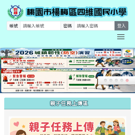
帳號
密碼
登入
Togg
:::
親子任務上傳區
link