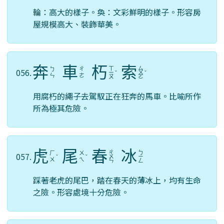
輪：高大的樣子。奐：文彩鮮明的樣子。形容房
屋規模高大、裝飾華美。
奔
車
朽
索
ㄒ
ㄙ
ㄅ
ㄔ
056.
ㄧ
ˇ
ㄨ
ˇ
ㄣ
ㄜ
ㄡ
ㄛ
用腐朽的繩子去駕馭正在狂奔的馬車。比喻所作
所為極其危險。
虎
尾
春
冰
ㄔ
ㄅ
ㄏ
ㄨ
057.
ˇ
ˇ
ㄨ
ㄧ
ㄨ
ㄟ
ㄣ
ㄥ
踩著老虎的尾巴，踏在春天的薄冰上，均有生命
之險。形容處境十分危險。