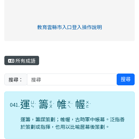
link to https://eliteracy.edu.tw/Shorts/xia
教育雲縣市入口登入操作說明
link to https://eliteracy.edu
rul4m4link to https://isafeev
所有成語
搜尋：
搜尋
運
籌
帷
幄
ㄩ
ㄔ
ㄨ
ㄨ
041.
ˋ
ˊ
ˊ
ˋ
ㄣ
ㄡ
ㄟ
ㄛ
運籌，籌謀策劃；帷幄，古時軍中帳幕。泛指善
於策劃或指揮，也用以比喻居幕後策劃。