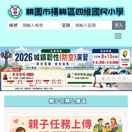
帳號
密碼
登入
Togg
:::
親子任務上傳區
link