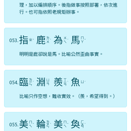
理，加以編排順序。後指做事按照部署，依次進
行。也可指依照老規矩辦事。
指
鹿
為
馬
ㄌ
ㄨ
ㄇ
053.
ㄓ
ˇ
ˋ
ˊ
ˇ
ㄨ
ㄟ
ㄚ
明明是鹿卻說是馬。比喻公然歪曲事實。
臨
淵
羨
魚
ㄌ
ㄒ
ㄩ
054.
ㄩ
ㄧ
ˊ
ㄧ
ˋ
ˊ
ㄢ
ㄣ
ㄢ
比喻只作空想，難收實效。（羨，希望得到。）
美
輪
美
奐
ㄌ
ㄏ
ㄇ
ㄇ
055.
ˇ
ㄨ
ˊ
ˇ
ㄨ
ˋ
ㄟ
ㄟ
ㄣ
ㄢ