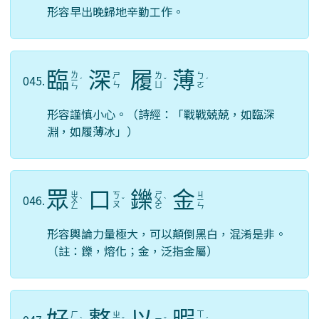
形容早出晚歸地辛勤工作。
臨
深
履
薄
ㄌ
ㄕ
ㄌ
ㄅ
045.
ㄧ
ˊ
ˇ
ˊ
ㄣ
ㄩ
ㄛ
ㄣ
形容謹慎小心。（詩經：「戰戰兢兢，如臨深
淵，如履薄冰」）
眾
口
鑠
金
ㄓ
ㄕ
ㄐ
ㄎ
046.
ㄨ
ˋ
ˇ
ㄨ
ˋ
ㄧ
ㄡ
ㄥ
ㄛ
ㄣ
形容輿論力量極大，可以顛倒黑白，混淆是非。
（註：鑠，熔化；金，泛指金屬）
ㄒ
ㄏ
ㄓ