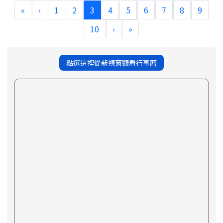
(current)
«
‹
1
2
3
4
5
6
7
8
9
10
›
»
點選這裡從新視窗觀看行事曆