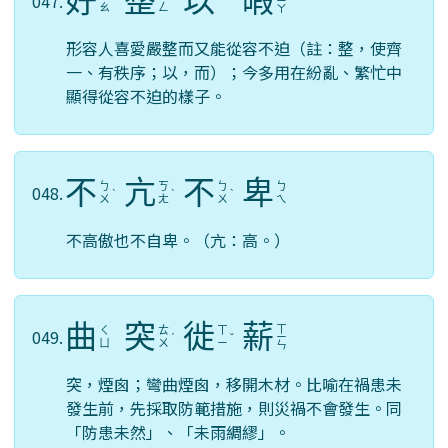
好
整
以
暇
047.
ㄧ
ˋ
ˇ
ˇ
ㄧ
ˊ
ㄠ
ㄥ
ㄚ
形容人喜愛嚴整而又能從容不迫（註：整，使齊
一、有秩序；以，而）；今多用在紛亂、繁忙中
顯得從容不迫的樣子。
不
亢
不
卑
ㄅ
ㄎ
ㄅ
ㄅ
048.
ˋ
ˋ
ˋ
ㄨ
ㄤ
ㄨ
ㄟ
不高傲也不自卑。（亢：高。）
曲
突
徙
薪
ㄒ
ㄑ
ㄊ
ㄒ
049.
ˊ
ˇ
ㄧ
ㄩ
ㄨ
ㄧ
ㄣ
突，煙囪；彎曲煙囪，移開木材。比喻在禍患未
發生前，先採取防範措施，則災禍不會發生。同
「防患未然」、「未雨綢繆」。