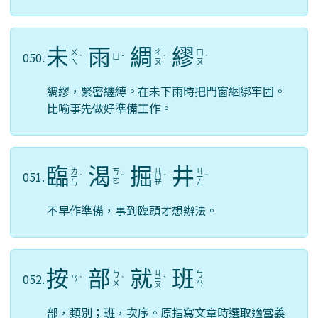
未
雨
綢
繆
ㄨ
ㄔ
ㄇ
050.
ㄩ
ˋ
ˇ
ˊ
ˊ
ㄟ
ㄡ
ㄡ
綢繆，緊密纏縛。在未下雨時把門窗綑綁牢固。
比喻事先做好準備工作。
臨
渴
掘
井
ㄌ
ㄐ
ㄐ
ㄎ
051.
ㄧ
ˊ
ˇ
ㄩ
ˊ
ㄧ
ˇ
ㄜ
ㄣ
ㄝ
ㄥ
不早作準備，事到臨頭才想辦法。
按
部
就
班
ㄐ
ㄅ
ㄅ
052.
ㄢ
ˋ
ˋ
ㄧ
ˋ
ㄨ
ㄢ
ㄡ
部，類別；班，次序。原指寫文章時選取適當義