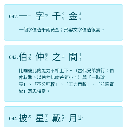
一
字
千
金
ㄑ
ㄐ
042.
ㄧ
ㄗ
ˋ
ㄧ
ㄧ
ㄢ
ㄣ
一個字價值千兩黃金；形容文字價值很高。
伯
仲
之
間
ㄓ
ㄐ
ㄅ
043.
ㄓ
ˊ
ㄨ
ˋ
ㄧ
ㄛ
ㄥ
ㄢ
比喻彼此的能力不相上下。（古代兄弟排行：伯
仲叔季。以伯仲比喻差距小。）與「一時瑜
亮」、「不分軒輊」、「工力悉敵」、「並駕齊
驅」意思相當。
披
星
戴
月
ㄒ
ㄆ
ㄉ
ㄩ
044.
ㄧ
ˋ
ˋ
ㄧ
ㄞ
ㄝ
ㄥ