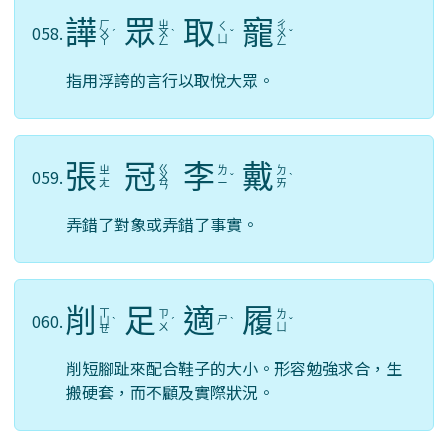
譁
眾
取
寵
ㄏ
ㄓ
ㄔ
ㄑ
058.
ㄨ
ˊ
ㄨ
ˋ
ˇ
ㄨ
ˇ
ㄩ
ㄚ
ㄥ
ㄥ
指用浮誇的言行以取悅大眾。
張
冠
李
戴
ㄍ
ㄓ
ㄌ
ㄉ
059.
ㄨ
ˇ
ˋ
ㄤ
ㄧ
ㄞ
ㄢ
弄錯了對象或弄錯了事實。
削
足
適
履
ㄒ
ㄗ
ㄌ
060.
ㄕ
ㄩ
ˋ
ˊ
ˋ
ˇ
ㄨ
ㄩ
ㄝ
削短腳趾來配合鞋子的大小。形容勉強求合，生
搬硬套，而不顧及實際狀況。