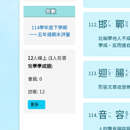
倒數
邯
鄲
ㄏ
ㄉ
112.
ˊ
114學年度下學期
ㄢ
ㄢ
一～五年級期末評量
比喻學他人不
學成，反而連
12
人線上 (
1
人在瀏
覽
學學成語
)
迴
腸
ㄏ
ㄔ
113.
ㄨ
ˊ
ㄤ
ㄟ
會員: 0
形容文章或音
訪客: 12
更多…
音
容
ㄖ
ㄧ
114.
ㄨ
ㄣ
ㄥ
人的聲音與容