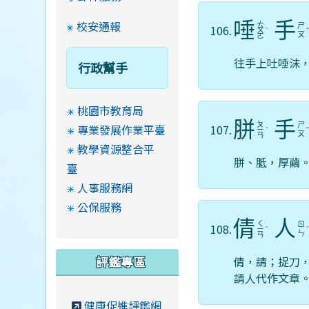
校安通報
唾
手
ㄊ
ㄕ
106.
ㄨ
ˋ
ㄡ
ㄛ
往手上吐唾沫
行政幫手
桃園市教育局
胼
手
ㄆ
ㄕ
專業發展作業平臺
107.
ㄧ
ˊ
ㄡ
ㄢ
教學資源整合平
胼、胝，厚繭
臺
人事服務網
公保服務
倩
人
ㄑ
ㄖ
108.
ㄧ
ˋ
ㄣ
ㄢ
評鑑專區
倩，請；捉刀
請人代作文章
健康促進評鑑網