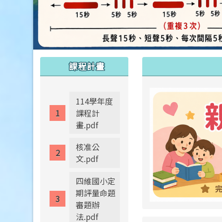
:::
:::
課程計畫
114學年度
課程計
畫.pdf
核准公
文.pdf
四維國小定
期評量命題
審題辦
法.pdf