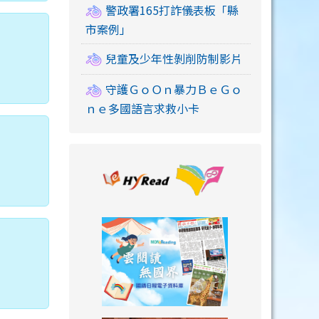
警政署165打詐儀表板「縣
市案例」
兒童及少年性剝削防制影片
守護ＧｏＯｎ暴力ＢｅＧｏ
ｎｅ多國語言求救小卡
link to https://
link to https://
。