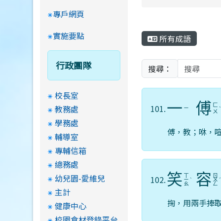
專戶網頁
實施要點
所有成語
行政團隊
搜尋：
校長室
一
傅
ㄈ
101.
教務處
ㄧ
ㄨ
學務處
傅，教；咻，
輔導室
專輔信箱
總務處
笑
容
幼兒園-愛維兒
ㄒ
ㄖ
102.
ㄧ
ˋ
ㄨ
ㄠ
ㄥ
主計
掬，用兩手捧
健康中心
校園食材登錄平台