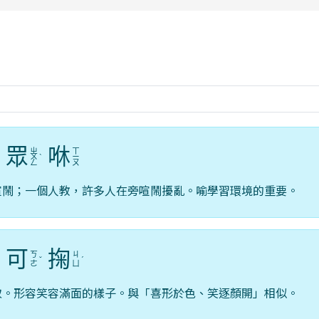
rul4m4link to https://isafeevent.mo
眾
咻
ㄓ
ㄒ
ˋ
ㄨ
ˋ
ㄧ
ㄥ
ㄡ
喧鬧；一個人教，許多人在旁喧鬧擾亂。喻學習環境的重要。
可
掬
ㄎ
ㄐ
ˊ
ˇ
ˊ
ㄜ
ㄩ
取。形容笑容滿面的樣子。與「喜形於色、笑逐顏開」相似。