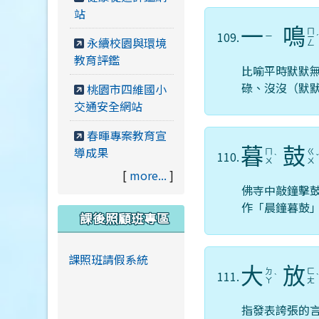
站
一
鳴
ㄇ
109.
ㄧ
ㄧ
永續校園與環境
ㄥ
教育評鑑
比喻平時默默
碌、沒沒（默
桃園市四維國小
交通安全網站
春暉專案教育宣
導成果
暮
鼓
ㄇ
ㄍ
110.
ˋ
ㄨ
ㄨ
[
more...
]
佛寺中敲鐘擊
作「晨鐘暮鼓
課後照顧班專區
課照班請假系統
大
放
ㄉ
ㄈ
111.
ˋ
ㄚ
ㄤ
指發表誇張的