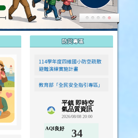
:::
防災專區
link to https://siwei-family.work-bionic.workers.dev
114學年度四維國小防空疏散
避難演練實施計畫
教育部「全民安全指引專區」