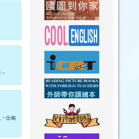
link to https://n
link to https://
link to https://nclibtv.ncl.
link to https:/
勞。
link to http://www.icrt.com.tw/index.ph
link to https:/
link to https://www.youtube.com/wat
link to https:/
上。比喻
link to https://drive.goog
link to https://