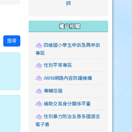
link to https://accounts
師
e.edu.tw/ \
link to https://drive.google.com/drive/u/2
link to https://sites.google.com/a/mail.swps.t
link to https://accounts.
link to https://mail.google.
link to https://tycg.cloudh
link to https://www.icrt.com
link to https://sites.goog
link to https://sites.google.
link to https://sites.google.
link to https://elearning.c
link to http://moral.jjes.tyc.
link to https://elearning.c
link to https://drive.googl
權益相關
搜尋
四維國小學生申訴及再申訴
專區
性別平等專區
iWIN網路內容防護機構
專輔信箱
補助交易身分關係平臺
性別暴力防治友善多國語言
電子書