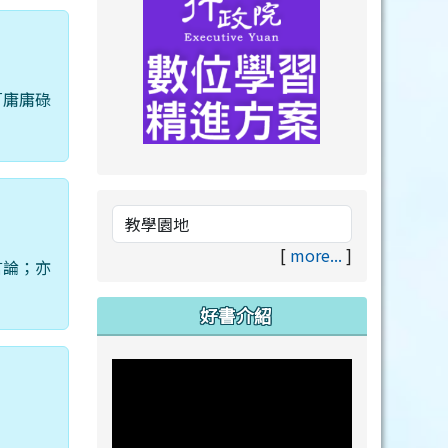
「庸庸碌
link to https://drive.goog
link to https://premium.lea
[
more...
]
言論；亦
好書介紹