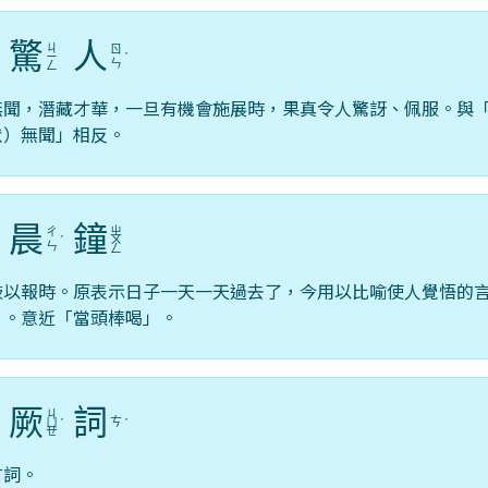
驚
人
ㄐ
ㄖ
ˊ
ㄧ
ˊ
ㄣ
ㄥ
無聞，潛藏才華，一旦有機會施展時，果真令人驚訝、佩服。與
默）無聞」相反。
晨
鐘
ㄓ
ㄔ
ˇ
ˊ
ㄨ
ㄣ
ㄥ
鼓以報時。原表示日子一天一天過去了，今用以比喻使人覺悟的
」。意近「當頭棒喝」。
厥
詞
ㄐ
ㄘ
ˋ
ㄩ
ˊ
ˊ
ㄝ
言詞。