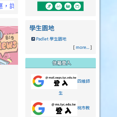
CC官網
學生園地
Padlet 學生園地
[
more...
]
信箱登入
orts/xiaohongshu.html
四維師
link to https://accounts
生
桃市教
hu.html
orts/xiaohongshu.html