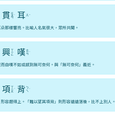
貫
耳
ㄍ
ㄦ
ˊ
ㄨ
ˋ
ˇ
ㄢ
耳朵那樣響亮。比喻人名氣很大，眾所共聞。
興
嘆
ㄒ
ㄊ
ˊ
ㄧ
ˋ
ㄢ
ㄥ
足而自嘆不如或感到無可奈何。與「無可奈何」義近。
項
背
ㄒ
ㄅ
ˊ
ㄧ
ˋ
ˋ
ㄟ
ㄤ
；形容趕得上。「難以望其項背」則形容遠遠落後，比不上別人