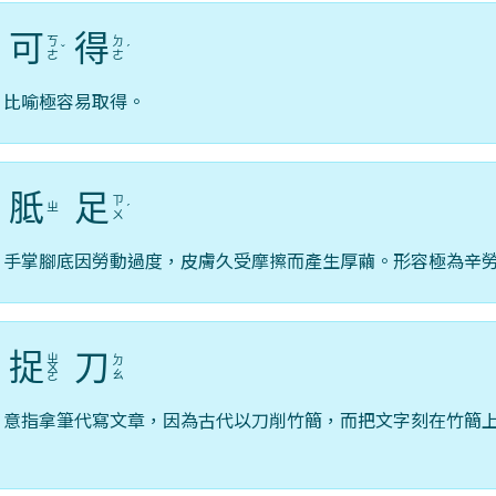
可
得
ㄎ
ㄉ
ˇ
ˇ
ˊ
ㄜ
ㄜ
，比喻極容易取得。
胝
足
ㄗ
ㄓ
ˇ
ˊ
ㄨ
。手掌腳底因勞動過度，皮膚久受摩擦而產生厚繭。形容極為辛
捉
刀
ㄓ
ㄉ
ˊ
ㄨ
ㄠ
ㄛ
，意指拿筆代寫文章，因為古代以刀削竹簡，而把文字刻在竹簡
。