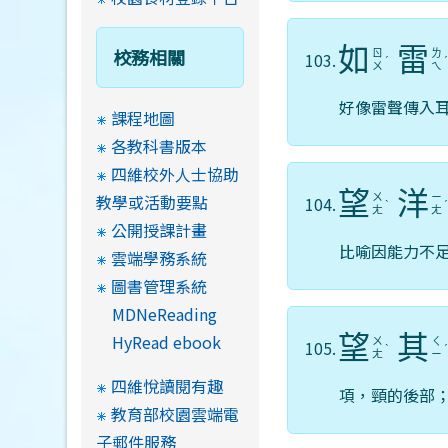
如
雷
校務相關
ㄖ
ㄌ
103.
ˊ
ㄨ
ㄟ
好像雷聲傳入
課程地圖
各教科書版本
四維校外人士協助
望
洋
教學或活動要點
ㄨ
ㄧ
104.
ˋ
ㄤ
ㄤ
公開授課計畫
比喻因能力不
雲端學務系統
圖書管理系統
MDNeReading
HyRead ebook
望
其
ㄨ
ㄑ
105.
ˋ
ㄤ
ㄧ
四維悅讀閱有趣
項，頸的後部
教育部校園雲端電
子郵件服務