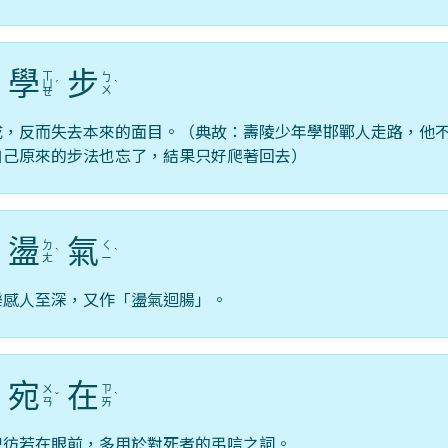
學
步
ㄒ
ㄅ
ㄩ
ˊ
ˋ
ㄨ
ㄝ
成，反而失去本來的面目。（典故：壽陵少年學邯鄲人走路，他
自己原來的步法也忘了，結果只好爬著回去）
盪
氣
ㄉ
ㄑ
ˊ
ˋ
ˋ
ㄤ
ㄧ
樂感人至深，又作「盪氣迴腸」。
宛
在
ㄨ
ㄗ
ˊ
ˇ
ˋ
ㄢ
ㄞ
貌彷若在眼前，多用於對死者的弔唁之詞。