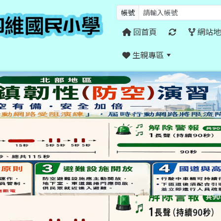
帳號
回首頁
網站地
生親專區
:::