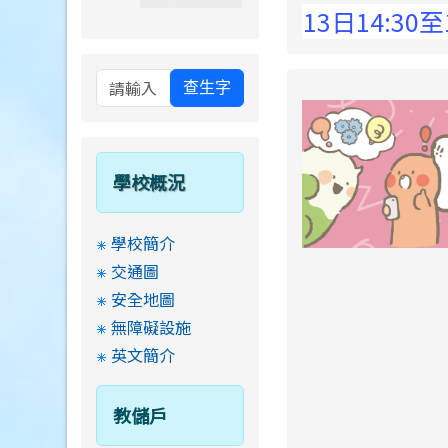
 Elementary School !
8月13日14:30至15:
查生字
學校概況
學校簡介
交通圖
安全地圖
無障礙設施
英文簡介
教儲戶