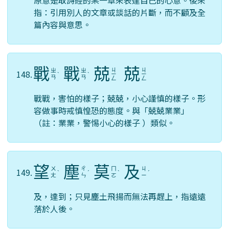
原意是取詩經的某一章來表達自己的心意。後來
指：引用別人的文章或談話的片斷，而不顧及全
篇內容與意思。
戰
戰
兢
兢
ㄐ
ㄐ
ㄓ
ㄓ
148.
ˋ
ˋ
ㄧ
ㄧ
ㄢ
ㄢ
ㄥ
ㄥ
戰戰，害怕的樣子；兢兢，小心謹慎的樣子。形
容做事時戒慎惶恐的態度。與「兢兢業業」
（註：業業，警惕小心的樣子 ）類似。
望
塵
莫
及
ㄨ
ㄔ
ㄇ
ㄐ
149.
ˋ
ˊ
ˋ
ˊ
ㄤ
ㄣ
ㄛ
ㄧ
及，達到；只見塵土飛揚而無法再趕上，指遠遠
落於人後。