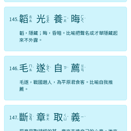
韜
光
養
晦
ㄍ
ㄏ
ㄊ
ㄧ
145.
ㄨ
ˇ
ㄨ
ˋ
ㄠ
ㄤ
ㄤ
ㄟ
韜，隱藏；晦，昏暗。比喻把聲名或才華隱藏起
來不外露。
毛
遂
自
薦
ㄙ
ㄐ
ㄇ
146.
ㄗ
ˊ
ㄨ
ˋ
ˋ
ㄧ
ˋ
ㄠ
ㄟ
ㄢ
毛遂，戰國趙人，為平原君食客。比喻自我推
薦。
斷
章
取
義
ㄉ
ㄓ
ㄑ
147.
ㄧ
ㄨ
ˋ
ˇ
ˋ
ㄤ
ㄩ
ㄢ