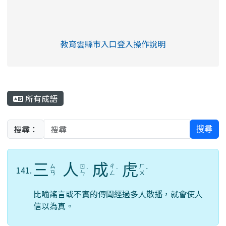
link to https://eliteracy.edu.tw/Shorts/xia
教育雲縣市入口登入操作說明
link to https://eliteracy.edu
rul4m4link to https://isafeev
所有成語
搜尋：
搜尋
三
人
成
虎
ㄙ
ㄖ
ㄔ
ㄏ
141.
ˊ
ˊ
ˇ
ㄢ
ㄣ
ㄥ
ㄨ
比喻謠言或不實的傳聞經過多人散播，就會使人
信以為真。