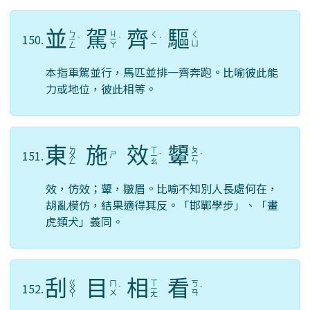
並
駕
齊
驅
ㄅ
ㄐ
ㄑ
ㄑ
150.
ㄧ
ˋ
ㄧ
ˋ
ˊ
ㄧ
ㄩ
ㄥ
ㄚ
本指車駕並行，馬匹並排一齊奔跑。比喻彼此能
力或地位，彼此相等。
東
施
效
顰
ㄉ
ㄒ
ㄆ
151.
ㄕ
ㄨ
ㄧ
ˋ
ㄧ
ˊ
ㄥ
ㄠ
ㄣ
效，仿效；顰，皺眉。比喻不知別人長處何在，
胡亂模仿，結果適得其反。「邯鄲學步」、「畫
虎類犬」義同。
刮
目
相
看
ㄍ
ㄒ
ㄇ
ㄎ
152.
ㄨ
ˋ
ㄧ
ˋ
ㄨ
ㄢ
ㄚ
ㄤ