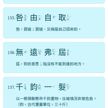
咎
由
自
取
ㄐ
ㄧ
ㄑ
155.
ㄗ
ㄧ
ˋ
ˊ
ˋ
ˇ
ㄡ
ㄩ
ㄡ
咎，罪過；罪過、災禍是自己招來的。
無
遠
弗
屆
ㄐ
ㄩ
ㄈ
156.
ㄨ
ˊ
ˇ
ˊ
ㄧ
ˋ
ㄢ
ㄨ
ㄝ
屆，到的意思；指沒有不能到達的地方。
千
鈞
一
髮
ㄑ
ㄐ
ㄈ
157.
ㄧ
ㄧ
ㄩ
ˇ
ㄚ
ㄢ
ㄣ
以一根頭髮懸吊千鈞重物，比喻情況非常危急。
（鈞，古代重量單位，三十斤）