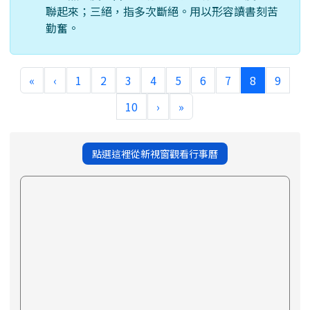
聯起來；三絕，指多次斷絕。用以形容讀書刻苦
勤奮。
(current)
«
‹
1
2
3
4
5
6
7
8
9
10
›
»
點選這裡從新視窗觀看行事曆