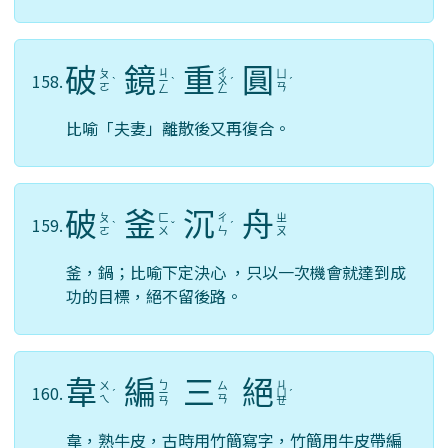
破
鏡
重
圓
ㄐ
ㄔ
ㄆ
ㄩ
158.
ˋ
ㄧ
ˋ
ㄨ
ˊ
ˊ
ㄛ
ㄢ
ㄥ
ㄥ
比喻「夫妻」離散後又再復合。
破
釜
沉
舟
ㄆ
ㄈ
ㄔ
ㄓ
159.
ˋ
ˇ
ˊ
ㄛ
ㄨ
ㄣ
ㄡ
釜，鍋；比喻下定決心 ，只以一次機會就達到成
功的目標，絕不留後路。
韋
編
三
絕
ㄅ
ㄐ
ㄨ
ㄙ
160.
ˊ
ㄧ
ㄩ
ˊ
ㄟ
ㄢ
ㄢ
ㄝ
韋，熟牛皮，古時用竹簡寫字，竹簡用牛皮帶編