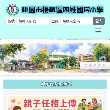
帳號
密碼
登入
Togg
:::
親子任務上傳區
link