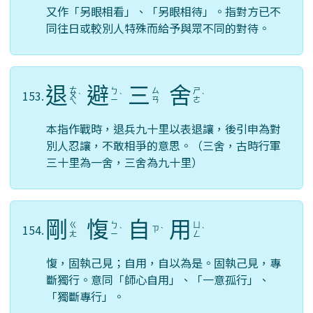
又作「另眼相看」、「另眼相待」。指對方已不
同往日或較別人特殊而給予與眾不同的對待。
退
避
三
舍
ㄊ
ㄅ
ㄙ
ㄕ
153.
ㄨ
ˋ
ˋ
ˋ
ㄧ
ㄢ
ㄜ
ㄟ
本指作戰時，退兵九十里以表退讓，後引申為對
別人忍讓，不敢相爭的意思。（三舍，古時行軍
三十里為一舍，三舍為九十里）
剛
愎
自
用
ㄍ
ㄅ
ㄩ
154.
ㄗ
ˋ
ˋ
ˋ
ㄤ
ㄧ
ㄥ
愎，固執己見；自用，自以為是。固執己見，專
斷獨行。意同「師心自用」、「一意孤行」、
「獨斷專行」。