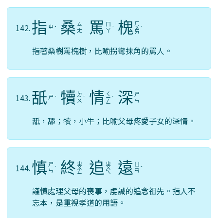
指
桑
罵
槐
ㄏ
ㄙ
ㄇ
142.
ㄓ
ˇ
ˋ
ㄨ
ˊ
ㄤ
ㄚ
ㄞ
指著桑樹罵槐樹，比喻拐彎抹角的罵人。
舐
犢
情
深
ㄑ
ㄉ
ㄕ
143.
ㄕ
ˋ
ˊ
ㄧ
ˊ
ㄨ
ㄣ
ㄥ
舐，舔；犢，小牛；比喻父母疼愛子女的深情。
慎
終
追
遠
ㄓ
ㄓ
ㄕ
ㄩ
144.
ˋ
ㄨ
ㄨ
ˇ
ㄣ
ㄢ
ㄥ
ㄟ
謹慎處理父母的喪事，虔誠的追念祖先。指人不
忘本，是重視孝道的用語。