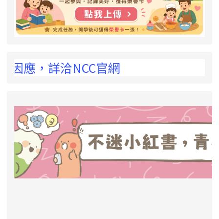
 !
，詳洽NCC官網
link to https://eliteracy.edu