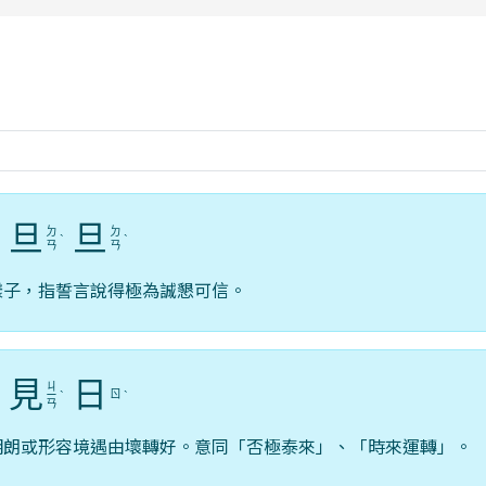
rul4m4link to https://isafeevent.mo
旦
旦
ㄉ
ㄉ
ˋ
ˋ
ˋ
ㄢ
ㄢ
樣子，指誓言說得極為誠懇可信。
見
日
ㄐ
ㄖ
ˊ
ㄧ
ˋ
ˋ
ㄢ
明朗或形容境遇由壞轉好。意同「否極泰來」、「時來運轉」。