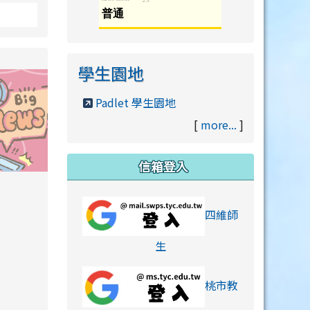
學生園地
Padlet 學生園地
[
more...
]
信箱登入
orts/xiaohongshu.html
四維師
link to https://accounts
生
桃市教
hu.html
orts/xiaohongshu.html