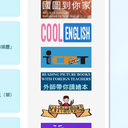
link to https://n
link to https://
海揚塵」
link to https://nclibtv.ncl.
link to https:/
link to http://www.icrt.com.tw/index.ph
link to https:/
花（華）
link to https://www.youtube.com/wat
link to https:/
link to https://drive.goog
link to https://