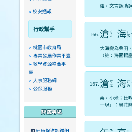
維，文言語助
校安通報
行政幫手
滄
海
ㄘ
ㄏ
166.
ㄤ
ㄞ
桃園市教育局
大海變為桑田
（註：海面揚
專業發展作業平臺
教學資源整合平
臺
人事服務網
滄
海
ㄘ
ㄏ
167.
ㄤ
ㄞ
公保服務
粟，小米；比
一現」：曇花
評鑑專區
健康促進評鑑網
ㄋ
ㄍ