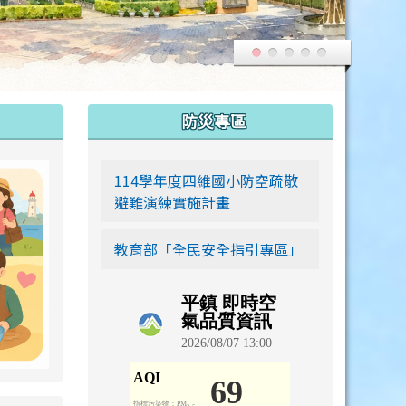
:::
防災專區
link to https://siwei-family.work-bionic.workers.dev
114學年度四維國小防空疏散
避難演練實施計畫
教育部「全民安全指引專區」