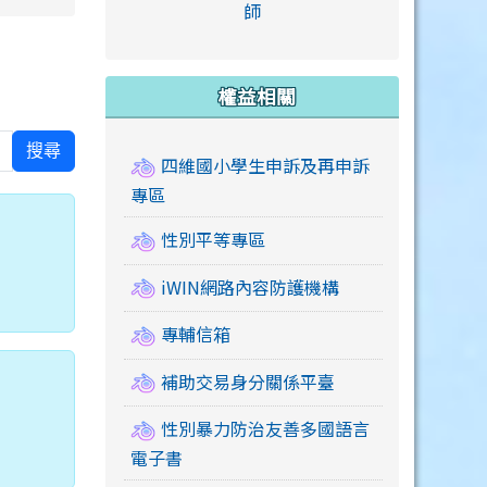
link to https://accounts
師
e.edu.tw/ \
link to https://drive.google.com/drive/u/2
link to https://sites.google.com/a/mail.swps.t
link to https://accounts.
link to https://mail.google.
link to https://tycg.cloudh
link to https://www.icrt.com
link to https://sites.goog
link to https://sites.google.
link to https://sites.google.
link to https://elearning.c
link to http://moral.jjes.tyc.
link to https://elearning.c
link to https://drive.googl
權益相關
搜尋
四維國小學生申訴及再申訴
專區
性別平等專區
iWIN網路內容防護機構
專輔信箱
補助交易身分關係平臺
性別暴力防治友善多國語言
電子書