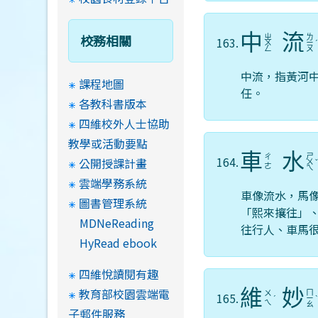
中
流
校務相關
ㄓ
ㄌ
163.
ㄨ
ㄧ
ㄥ
ㄡ
中流，指黃河
課程地圖
任。
各教科書版本
四維校外人士協助
教學或活動要點
車
水
ㄕ
ㄔ
164.
公開授課計畫
ㄨ
ㄜ
ㄟ
雲端學務系統
車像流水，馬
圖書管理系統
「熙來攘往」
MDNeReading
往行人、車馬
HyRead ebook
四維悅讀閱有趣
教育部校園雲端電
維
妙
ㄇ
ㄨ
165.
ˊ
ㄧ
ㄟ
ㄠ
子郵件服務