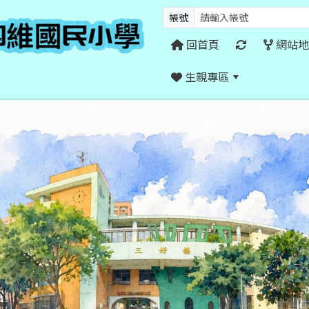
帳號
回首頁
網站地
生親專區
:::