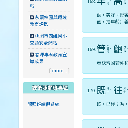
年
高
168.
ㄧ
ˊ
ㄠ
ㄢ
站
劭，美好。形
永續校園與環境
齒，指年齡）
教育評鑑
桃園市四維國小
交通安全網站
管
鮑
ㄍ
ㄅ
169.
ㄨ
ˇ
ㄠ
ㄢ
春暉專案教育宣
導成果
春秋齊國管仲
[
more...
]
課後照顧班專區
既
往
ㄐ
ㄨ
170.
ˋ
ㄧ
ㄤ
既，已經；咎
課照班請假系統