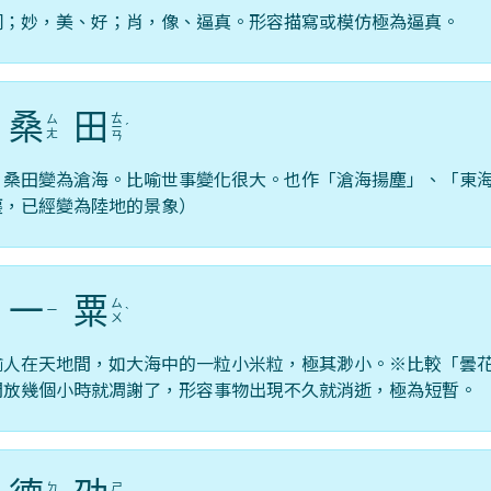
詞；妙，美、好；肖，像、逼真。形容描寫或模仿極為逼真。
桑
田
ㄊ
ㄙ
ˇ
ㄧ
ˊ
ㄤ
ㄢ
，桑田變為滄海。比喻世事變化很大。也作「滄海揚塵」、「東
塵，已經變為陸地的景象）
一
粟
ㄙ
ㄧ
ˇ
ˋ
ㄨ
喻人在天地間，如大海中的一粒小米粒，極其渺小。※比較「曇
開放幾個小時就凋謝了，形容事物出現不久就消逝，極為短暫。
ㄉ
ㄕ