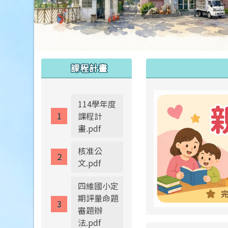
:::
:::
課程計畫
114學年度
課程計
畫.pdf
核准公
文.pdf
四維國小定
期評量命題
審題辦
法.pdf