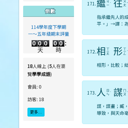
繼
往
ㄐ
ㄨ
171.
ˋ
ㄧ
ㄤ
倒數
指承繼先人的
平。」→譯：
114學年度下學期
一～五年級期末評量
0
0
0
0
0
0
0
0
0
0
:
相
形
0
0
0
0
天
時
ㄒ
ㄒ
172.
ㄧ
ㄧ
ㄤ
ㄥ
0
0
:
0
0
分
秒
相形，比較；
18
人線上 (
5
人在瀏
覽
學學成語
)
會員: 0
人
謀
ㄖ
ㄇ
173.
ˊ
ㄣ
ㄡ
訪客: 18
謀，謀畫；臧
導致，與天命
更多…