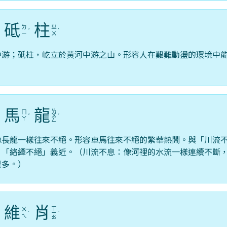
砥
柱
ㄉ
ㄓ
ˊ
ˇ
ˋ
ㄧ
ㄨ
中游；砥柱，屹立於黃河中游之山。形容人在艱難動盪的環境中
馬
龍
ㄌ
ㄇ
ˇ
ˇ
ㄨ
ˊ
ㄚ
ㄥ
像長龍一樣往來不絕。形容車馬往來不絕的繁華熱鬧。與「川流
、「絡繹不絕」義近。（川流不息：像河裡的水流一樣連續不斷
很多。）
維
肖
ㄒ
ㄨ
ˋ
ˊ
ㄧ
ˋ
ㄟ
ㄠ