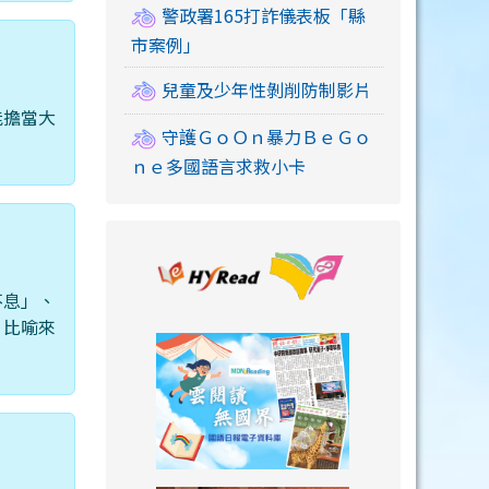
警政署165打詐儀表板「縣
市案例」
兒童及少年性剝削防制影片
能擔當大
守護ＧｏＯｎ暴力ＢｅＧｏ
ｎｅ多國語言求救小卡
link to https://
不息」、
，比喻來
link to https://