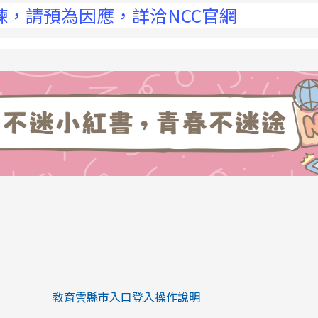
預為因應，詳洽NCC官網
link to https://eliteracy.edu.tw/Sh
link to https://eliteracy.edu.tw/Shorts/xiaohongs
教育雲縣市入口登入操作說明
link to https://eliteracy.edu.tw/Sh