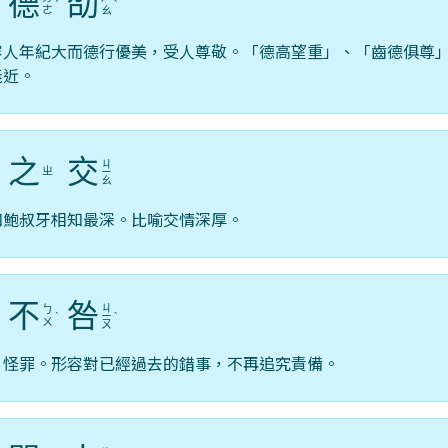
德
劭
ˊ
ˋ
ㄜ
ㄠ
容人年紀大而德行優美，受人尊敬。「德高望重」、「齒德俱尊
義近。
之
交
ㄐ
ㄓ
ˋ
ㄧ
ㄠ
和鮑叔牙相知最深。比喻交情深厚。
不
咎
ㄐ
ㄅ
ˇ
ˋ
ㄧ
ˋ
ㄨ
ㄡ
，怪罪。形容對已經過去的錯事，不再追究責備。