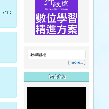
」（註：
link to https://drive.goog
link to https://premium.lea
[
more...
]
好書介紹