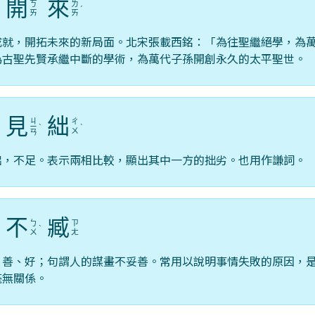
開
來
ㄎ
ㄌ
ˇ
ˊ
ㄞ
ㄞ
成就，開拓未來的新局面。北宋張載西銘：「為往聖繼絕學，為
為古聖先賢承繼中斷的學術，為萬代子孫開創永久的太平聖世。
見
絀
ㄐ
ㄔ
ˊ
ㄧ
ˋ
ˋ
ㄨ
ㄢ
絀，不足。表示兩相比較，顯出其中一方的拙劣。也用作謙詞。
不
臧
ㄅ
ㄗ
ˊ
ˋ
ㄨ
ㄤ
，善、好；句謂人的謀畫不妥善。常用以說明事情失敗的原因，
毫無關係。