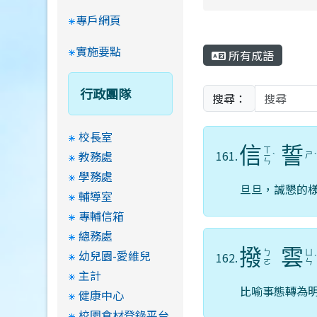
專戶網頁
實施要點
所有成語
行政團隊
搜尋：
校長室
信
誓
ㄒ
161.
教務處
ㄕ
ㄧ
ˋ
ㄣ
學務處
旦旦，誠懇的
輔導室
專輔信箱
總務處
撥
雲
幼兒園-愛維兒
ㄅ
ㄩ
162.
ㄛ
ㄣ
主計
比喻事態轉為
健康中心
校園食材登錄平台