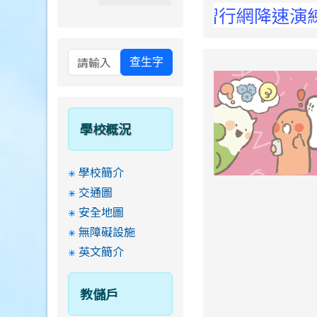
 Elementary School !
4:30至15:00防空演習行網降速演練，請
查生字
學校概況
學校簡介
交通圖
安全地圖
無障礙設施
英文簡介
教儲戶