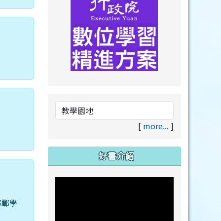
link to https://drive.goog
link to https://premium.lea
[
more...
]
好書介紹
邯鄲學