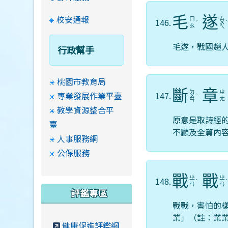
校安通報
毛
遂
ㄙ
ㄇ
146.
ˊ
ㄨ
ㄠ
ㄟ
毛遂，戰國趙
行政幫手
桃園市教育局
斷
章
ㄉ
ㄓ
專業發展作業平臺
147.
ㄨ
ˋ
ㄤ
ㄢ
教學資源整合平
原意是取詩經
臺
不顧及全篇內
人事服務網
公保服務
戰
戰
ㄓ
ㄓ
148.
ˋ
ㄢ
ㄢ
評鑑專區
戰戰，害怕的
業」（註：業業
健康促進評鑑網