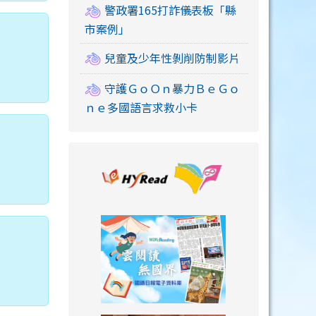
警政署165打詐儀表板「縣
市案例」
兒童及少年性剝削防制影片
守護ＧｏＯｎ暴力ＢｅＧｏ
ｎｅ多國語言求救小卡
link to https://
link to https://