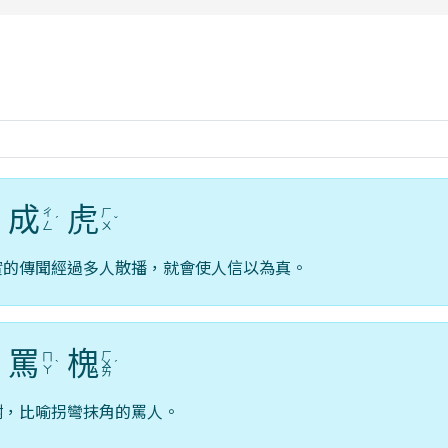
rul4m4link to https://isafeevent.mo
成
虎
ㄔ
ㄏ
ˊ
ˊ
ˇ
ㄥ
ㄨ
實的傳聞經過多人散播，就會使人信以為真。
罵
槐
ㄏ
ㄇ
ˋ
ㄨ
ˊ
ㄚ
ㄞ
樹，比喻拐彎抹角的罵人。