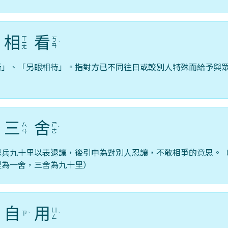
相
看
ㄒ
ㄎ
ˋ
ㄧ
ˋ
ㄢ
ㄤ
看」、「另眼相待」。指對方已不同往日或較別人特殊而給予與
三
舍
ㄙ
ㄕ
ˋ
ˋ
ㄢ
ㄜ
退兵九十里以表退讓，後引申為對別人忍讓，不敢相爭的意思。
里為一舍，三舍為九十里）
自
用
ㄩ
ㄗ
ˋ
ˋ
ˋ
ㄥ