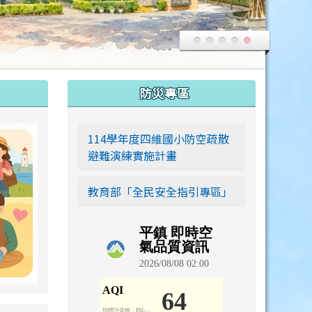
:::
防災專區
link to https://siwei-family.work-bionic.workers.dev
114學年度四維國小防空疏散
避難演練實施計畫
教育部「全民安全指引專區」