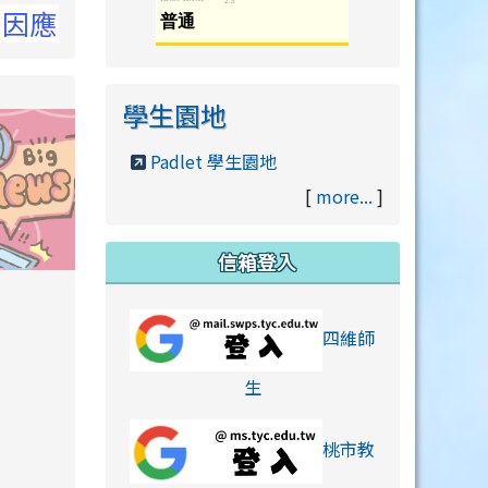
洽NCC官網
學生園地
Padlet 學生園地
[
more...
]
信箱登入
orts/xiaohongshu.html
四維師
link to https://accounts
生
桃市教
hu.html
orts/xiaohongshu.html