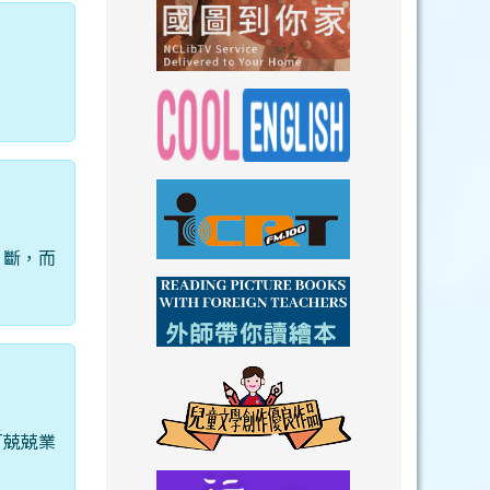
link to https://n
link to https://
link to https://nclibtv.ncl.
link to https:/
片斷，而
link to http://www.icrt.com.tw/index.ph
link to https:/
link to https://www.youtube.com/wat
link to https:/
「兢兢業
link to https://drive.goog
link to https://