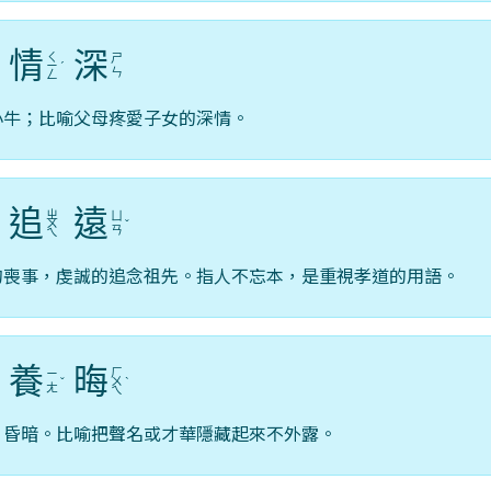
情
深
ㄑ
ㄕ
ˊ
ㄧ
ˊ
ㄣ
ㄥ
小牛；比喻父母疼愛子女的深情。
追
遠
ㄓ
ㄩ
ㄨ
ˇ
ㄢ
ㄟ
的喪事，虔誠的追念祖先。指人不忘本，是重視孝道的用語。
養
晦
ㄏ
ㄧ
ˇ
ㄨ
ˋ
ㄤ
ㄟ
，昏暗。比喻把聲名或才華隱藏起來不外露。