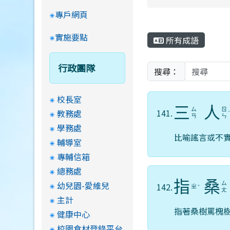
專戶網頁
實施要點
所有成語
行政團隊
搜尋：
校長室
三
人
ㄙ
ㄖ
141.
教務處
ㄢ
ㄣ
學務處
比喻謠言或不
輔導室
專輔信箱
總務處
指
桑
幼兒園-愛維兒
ㄙ
142.
ㄓ
ˇ
ㄤ
主計
指著桑樹罵槐
健康中心
校園食材登錄平台