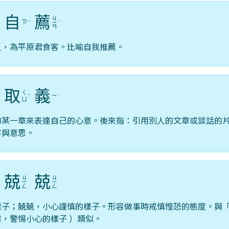
自
薦
ㄐ
ㄗ
ˋ
ˋ
ㄧ
ˋ
ㄢ
人，為平原君食客。比喻自我推薦。
取
義
ㄑ
ㄧ
ˇ
ˋ
ㄩ
的某一章來表達自己的心意。後來指：引用別人的文章或談話的
容與意思。
兢
兢
ㄐ
ㄐ
ˋ
ㄧ
ㄧ
ㄥ
ㄥ
樣子；兢兢，小心謹慎的樣子。形容做事時戒慎惶恐的態度。與
，警惕小心的樣子 ）類似。