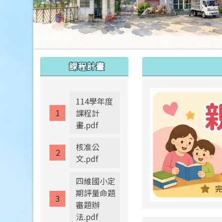
:::
:::
課程計畫
114學年度
課程計
畫.pdf
核准公
文.pdf
四維國小定
期評量命題
審題辦
法.pdf