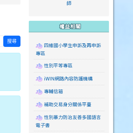
link to https://accounts
師
e.edu.tw/ \
link to https://drive.google.com/drive/u/2
link to https://sites.google.com/a/mail.swps.t
link to https://accounts.
link to https://mail.google.
link to https://tycg.cloudh
link to https://www.icrt.com
link to https://sites.goog
link to https://sites.google.
link to https://sites.google.
link to https://elearning.c
link to http://moral.jjes.tyc.
link to https://elearning.c
link to https://drive.googl
權益相關
搜尋
四維國小學生申訴及再申訴
專區
性別平等專區
iWIN網路內容防護機構
專輔信箱
補助交易身分關係平臺
性別暴力防治友善多國語言
電子書