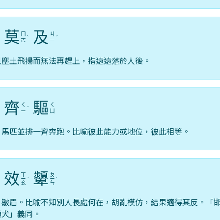
莫
及
ㄇ
ㄐ
ˊ
ˋ
ˊ
ㄛ
ㄧ
見塵土飛揚而無法再趕上，指遠遠落於人後。
齊
驅
ㄑ
ㄑ
ˋ
ˊ
ㄧ
ㄩ
，馬匹並排一齊奔跑。比喻彼此能力或地位，彼此相等。
效
顰
ㄒ
ㄆ
ㄧ
ˋ
ㄧ
ˊ
ㄠ
ㄣ
，皺眉。比喻不知別人長處何在，胡亂模仿，結果適得其反。「
類犬」義同。