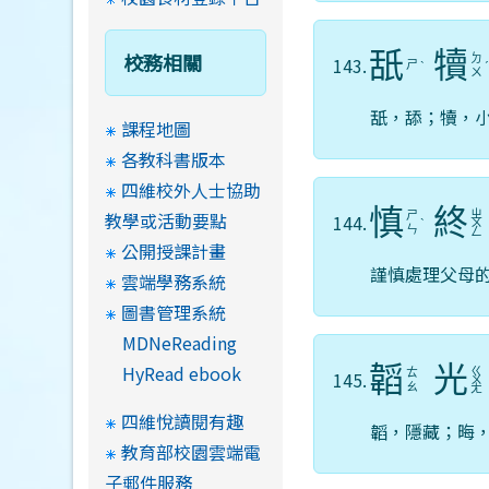
舐
犢
校務相關
ㄉ
143.
ㄕ
ˋ
ㄨ
舐，舔；犢，
課程地圖
各教科書版本
四維校外人士協助
慎
終
教學或活動要點
ㄓ
ㄕ
144.
ˋ
ㄨ
ㄣ
ㄥ
公開授課計畫
謹慎處理父母
雲端學務系統
圖書管理系統
MDNeReading
HyRead ebook
韜
光
ㄍ
ㄊ
145.
ㄨ
ㄠ
ㄤ
四維悅讀閱有趣
韜，隱藏；晦
教育部校園雲端電
子郵件服務