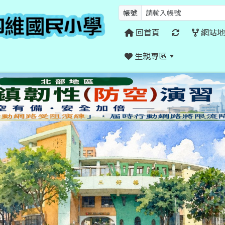
帳號
回首頁
網站地
生親專區
:::