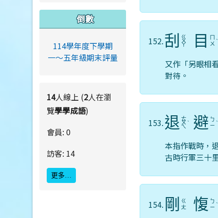
倒數
刮
目
ㄍ
ㄇ
152.
ㄨ
114學年度下學期
ㄨ
ㄚ
一～五年級期末評量
又作「另眼相
對待。
14
人線上 (
2
人在瀏
覽
學學成語
)
退
避
ㄊ
ㄅ
153.
ㄨ
ˋ
ㄧ
ㄟ
會員: 0
本指作戰時，
訪客: 14
古時行軍三十
更多…
剛
愎
ㄍ
ㄅ
154.
ㄤ
ㄧ