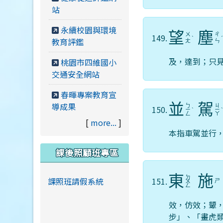
站
永續校園與環境
望
塵
ㄨ
ㄔ
149.
ˋ
教育評鑑
ㄤ
ㄣ
及，達到；只
桃園市四維國小
交通安全網站
春暉專案教育宣
導成果
並
駕
ㄅ
ㄐ
150.
ㄧ
ˋ
ㄧ
ㄥ
ㄚ
[
more...
]
本指車駕並行
課後照顧班專區
東
施
ㄉ
課照班請假系統
151.
ㄕ
ㄨ
ㄥ
效，仿效；顰
步」、「畫虎