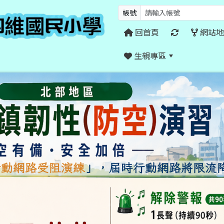
帳號
回首頁
網站地
生親專區
:::