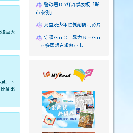
警政署165打詐儀表板「縣
市案例」
兒童及少年性剝削防制影片
能擔當大
守護ＧｏＯｎ暴力ＢｅＧｏ
ｎｅ多國語言求救小卡
link to https://
不息」、
，比喻來
link to https://