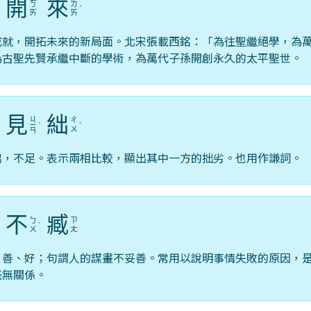
開
來
ㄎ
ㄌ
ˇ
ˊ
ㄞ
ㄞ
成就，開拓未來的新局面。北宋張載西銘：「為往聖繼絕學，為
為古聖先賢承繼中斷的學術，為萬代子孫開創永久的太平聖世。
見
絀
ㄐ
ㄔ
ˊ
ㄧ
ˋ
ˋ
ㄨ
ㄢ
絀，不足。表示兩相比較，顯出其中一方的拙劣。也用作謙詞。
不
臧
ㄅ
ㄗ
ˊ
ˋ
ㄨ
ㄤ
，善、好；句謂人的謀畫不妥善。常用以說明事情失敗的原因，
毫無關係。