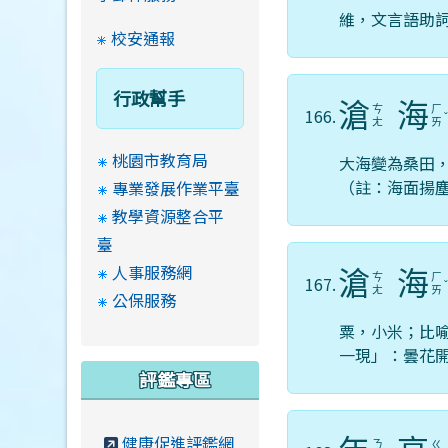
維，文言語助
校安通報
行政幫手
滄
海
ㄘ
ㄏ
166.
ㄤ
ㄞ
桃園市教育局
大海變為桑田
（註：海面揚
專業發展作業平臺
教學資源整合平
臺
人事服務網
滄
海
ㄘ
ㄏ
167.
ㄤ
ㄞ
公保服務
粟，小米；比
一現」：曇花
評鑑專區
健康促進評鑑網
ㄋ
ㄍ