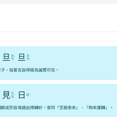
rul4m4link to https://isafeevent.mo
旦
旦
ㄉ
ㄉ
ˋ
ˋ
ˋ
ㄢ
ㄢ
樣子，指誓言說得極為誠懇可信。
見
日
ㄐ
ㄖ
ˊ
ㄧ
ˋ
ˋ
ㄢ
明朗或形容境遇由壞轉好。意同「否極泰來」、「時來運轉」。