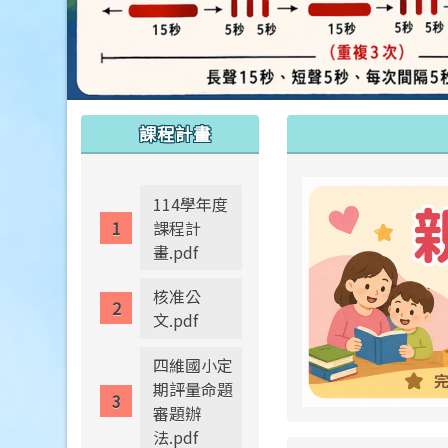
:::
:::
課程計畫
114學年度
課程計
畫.pdf
核准公
文.pdf
四維國小定
期評量命題
審題辦
法.pdf