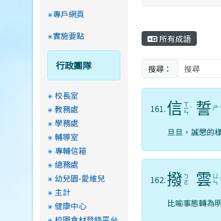
專戶網頁
實施要點
所有成語
行政團隊
搜尋：
校長室
信
誓
ㄒ
161.
教務處
ㄕ
ㄧ
ˋ
ㄣ
學務處
旦旦，誠懇的
輔導室
專輔信箱
總務處
撥
雲
幼兒園-愛維兒
ㄅ
ㄩ
162.
ㄛ
ㄣ
主計
比喻事態轉為
健康中心
校園食材登錄平台