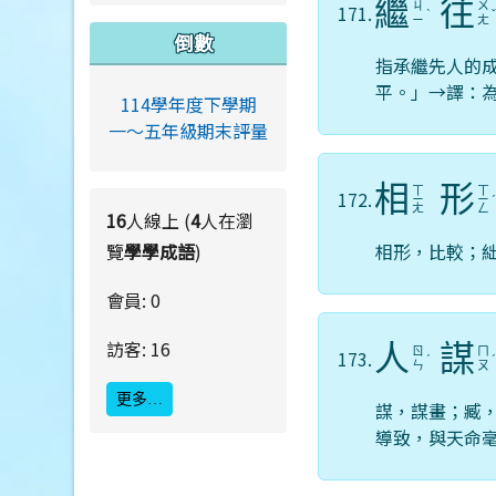
繼
往
ㄐ
ㄨ
171.
ˋ
ㄧ
ㄤ
倒數
指承繼先人的
平。」→譯：
114學年度下學期
一～五年級期末評量
相
形
ㄒ
ㄒ
172.
ㄧ
ㄧ
ㄤ
ㄥ
16
人線上 (
4
人在瀏
覽
學學成語
)
相形，比較；
會員: 0
訪客: 16
人
謀
ㄖ
ㄇ
173.
ˊ
ㄣ
ㄡ
更多…
謀，謀畫；臧
導致，與天命