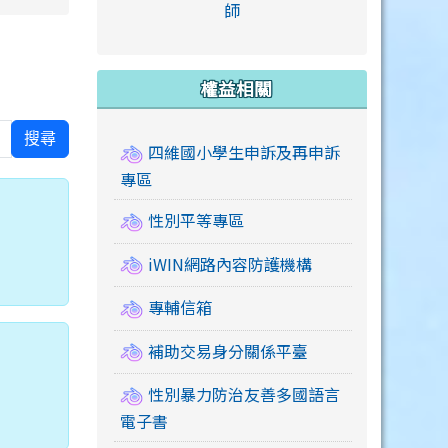
link to https://accounts
師
e.edu.tw/ \
link to https://drive.google.com/drive/u/2
link to https://sites.google.com/a/mail.swps.t
link to https://accounts.
link to https://mail.google.
link to https://tycg.cloudh
link to https://www.icrt.com
link to https://sites.goog
link to https://sites.google.
link to https://sites.google.
link to https://elearning.c
link to http://moral.jjes.tyc.
link to https://elearning.c
link to https://drive.googl
權益相關
搜尋
四維國小學生申訴及再申訴
專區
性別平等專區
iWIN網路內容防護機構
專輔信箱
補助交易身分關係平臺
性別暴力防治友善多國語言
電子書