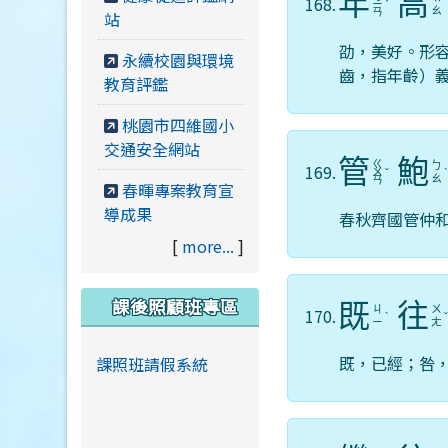
年
高
168.
ㄧ
ˊ
ㄠ
ㄢ
站
劭，美好。形
永續校園與環境
齒，指年齡）
教育評鑑
桃園市四維國小
交通安全網站
管
鮑
ㄍ
ㄅ
169.
ㄨ
ˇ
ㄠ
ㄢ
春暉專案教育宣
導成果
春秋齊國管仲
[
more...
]
課後照顧班專區
既
往
ㄐ
ㄨ
170.
ˋ
ㄧ
ㄤ
既，已經；咎
課照班請假系統