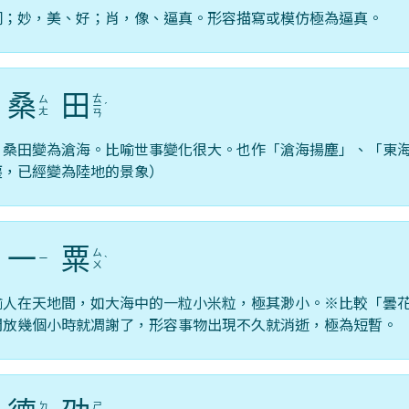
詞；妙，美、好；肖，像、逼真。形容描寫或模仿極為逼真。
桑
田
ㄊ
ㄙ
ˇ
ㄧ
ˊ
ㄤ
ㄢ
，桑田變為滄海。比喻世事變化很大。也作「滄海揚塵」、「東
塵，已經變為陸地的景象）
一
粟
ㄙ
ㄧ
ˇ
ˋ
ㄨ
喻人在天地間，如大海中的一粒小米粒，極其渺小。※比較「曇
開放幾個小時就凋謝了，形容事物出現不久就消逝，極為短暫。
ㄉ
ㄕ