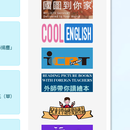
link to https://n
link to https://
海揚塵」
link to https://nclibtv.ncl.
link to https:/
link to http://www.icrt.com.tw/index.ph
link to https:/
花（華）
link to https://www.youtube.com/wat
link to https:/
link to https://drive.goog
link to https://