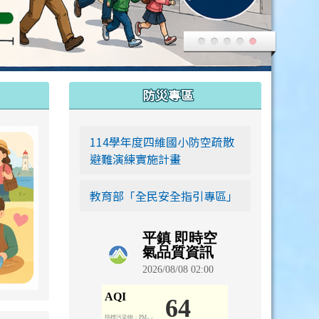
:::
防災專區
link to https://siwei-family.work-bionic.workers.dev
114學年度四維國小防空疏散
避難演練實施計畫
教育部「全民安全指引專區」