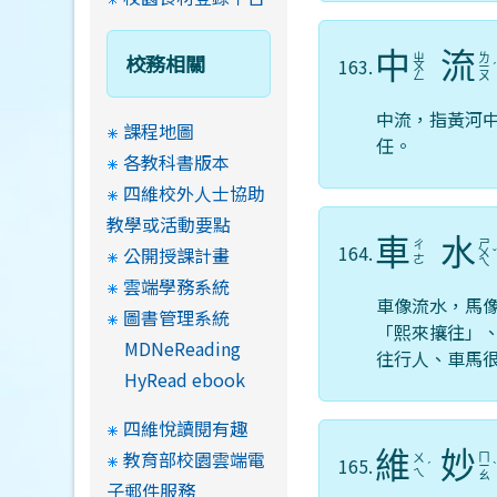
中
流
校務相關
ㄓ
ㄌ
163.
ㄨ
ㄧ
ㄥ
ㄡ
中流，指黃河
課程地圖
任。
各教科書版本
四維校外人士協助
教學或活動要點
車
水
ㄕ
ㄔ
164.
公開授課計畫
ㄨ
ㄜ
ㄟ
雲端學務系統
車像流水，馬
圖書管理系統
「熙來攘往」
MDNeReading
往行人、車馬
HyRead ebook
四維悅讀閱有趣
教育部校園雲端電
維
妙
ㄇ
ㄨ
165.
ˊ
ㄧ
ㄟ
ㄠ
子郵件服務