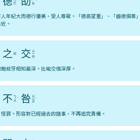
德
劭
ˊ
ˋ
ㄜ
ㄠ
容人年紀大而德行優美，受人尊敬。「德高望重」、「齒德俱尊
義近。
之
交
ㄐ
ㄓ
ˋ
ㄧ
ㄠ
和鮑叔牙相知最深。比喻交情深厚。
不
咎
ㄐ
ㄅ
ˇ
ˋ
ㄧ
ˋ
ㄨ
ㄡ
，怪罪。形容對已經過去的錯事，不再追究責備。