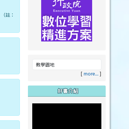
」（註：
link to https://drive.goog
link to https://premium.lea
[
more...
]
好書介紹