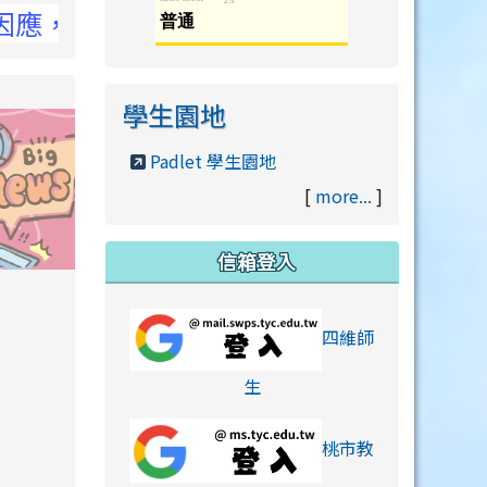
洽NCC官網
學生園地
Padlet 學生園地
[
more...
]
信箱登入
orts/xiaohongshu.html
四維師
link to https://accounts
生
桃市教
hu.html
orts/xiaohongshu.html