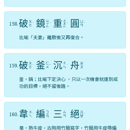
破
鏡
重
圓
ㄐ
ㄔ
ㄆ
ㄩ
158.
ˋ
ㄧ
ˋ
ㄨ
ˊ
ˊ
ㄛ
ㄢ
ㄥ
ㄥ
比喻「夫妻」離散後又再復合。
破
釜
沉
舟
ㄆ
ㄈ
ㄔ
ㄓ
159.
ˋ
ˇ
ˊ
ㄛ
ㄨ
ㄣ
ㄡ
釜，鍋；比喻下定決心 ，只以一次機會就達到成
功的目標，絕不留後路。
韋
編
三
絕
ㄅ
ㄐ
ㄨ
ㄙ
160.
ˊ
ㄧ
ㄩ
ˊ
ㄟ
ㄢ
ㄢ
ㄝ
韋，熟牛皮，古時用竹簡寫字，竹簡用牛皮帶編