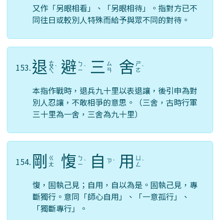
又作「另眼相看」、「另眼相待」。指對方已不
同往日或較別人特殊而給予與眾不同的對待。
退
避
三
舍
ㄊ
ㄅ
ㄙ
ㄕ
153.
ㄨ
ˋ
ˋ
ˋ
ㄧ
ㄢ
ㄜ
ㄟ
本指作戰時，退兵九十里以表退讓，後引申為對
別人忍讓，不敢相爭的意思。（三舍，古時行軍
三十里為一舍，三舍為九十里）
剛
愎
自
用
ㄍ
ㄅ
ㄩ
154.
ㄗ
ˋ
ˋ
ˋ
ㄤ
ㄧ
ㄥ
愎，固執己見；自用，自以為是。固執己見，專
斷獨行。意同「師心自用」、「一意孤行」、
「獨斷專行」。