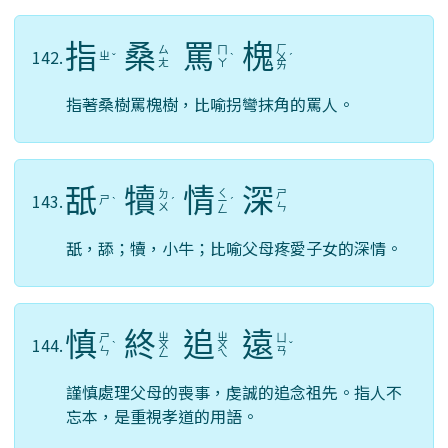
指
桑
罵
槐
ㄏ
ㄙ
ㄇ
142.
ㄓ
ˇ
ˋ
ㄨ
ˊ
ㄤ
ㄚ
ㄞ
指著桑樹罵槐樹，比喻拐彎抹角的罵人。
舐
犢
情
深
ㄑ
ㄉ
ㄕ
143.
ㄕ
ˋ
ˊ
ㄧ
ˊ
ㄨ
ㄣ
ㄥ
舐，舔；犢，小牛；比喻父母疼愛子女的深情。
慎
終
追
遠
ㄓ
ㄓ
ㄕ
ㄩ
144.
ˋ
ㄨ
ㄨ
ˇ
ㄣ
ㄢ
ㄥ
ㄟ
謹慎處理父母的喪事，虔誠的追念祖先。指人不
忘本，是重視孝道的用語。