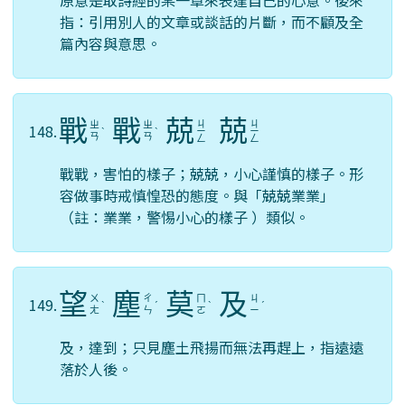
原意是取詩經的某一章來表達自己的心意。後來
指：引用別人的文章或談話的片斷，而不顧及全
篇內容與意思。
戰
戰
兢
兢
ㄐ
ㄐ
ㄓ
ㄓ
148.
ˋ
ˋ
ㄧ
ㄧ
ㄢ
ㄢ
ㄥ
ㄥ
戰戰，害怕的樣子；兢兢，小心謹慎的樣子。形
容做事時戒慎惶恐的態度。與「兢兢業業」
（註：業業，警惕小心的樣子 ）類似。
望
塵
莫
及
ㄨ
ㄔ
ㄇ
ㄐ
149.
ˋ
ˊ
ˋ
ˊ
ㄤ
ㄣ
ㄛ
ㄧ
及，達到；只見塵土飛揚而無法再趕上，指遠遠
落於人後。