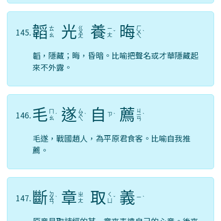
韜
光
養
晦
ㄍ
ㄏ
ㄊ
ㄧ
145.
ㄨ
ˇ
ㄨ
ˋ
ㄠ
ㄤ
ㄤ
ㄟ
韜，隱藏；晦，昏暗。比喻把聲名或才華隱藏起
來不外露。
毛
遂
自
薦
ㄙ
ㄐ
ㄇ
146.
ㄗ
ˊ
ㄨ
ˋ
ˋ
ㄧ
ˋ
ㄠ
ㄟ
ㄢ
毛遂，戰國趙人，為平原君食客。比喻自我推
薦。
斷
章
取
義
ㄉ
ㄓ
ㄑ
147.
ㄧ
ㄨ
ˋ
ˇ
ˋ
ㄤ
ㄩ
ㄢ