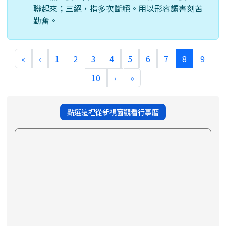
聯起來；三絕，指多次斷絕。用以形容讀書刻苦
勤奮。
(current)
«
‹
1
2
3
4
5
6
7
8
9
10
›
»
點選這裡從新視窗觀看行事曆