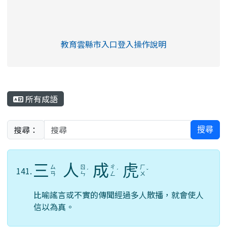
link to https://eliteracy.edu.tw/Shorts/xia
教育雲縣市入口登入操作說明
link to https://eliteracy.edu
rul4m4link to https://isafeev
所有成語
搜尋：
搜尋
三
人
成
虎
ㄙ
ㄖ
ㄔ
ㄏ
141.
ˊ
ˊ
ˇ
ㄢ
ㄣ
ㄥ
ㄨ
比喻謠言或不實的傳聞經過多人散播，就會使人
信以為真。