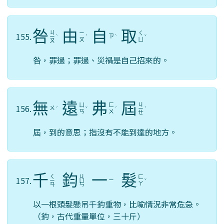
咎
由
自
取
ㄐ
ㄧ
ㄑ
155.
ㄗ
ㄧ
ˋ
ˊ
ˋ
ˇ
ㄡ
ㄩ
ㄡ
咎，罪過；罪過、災禍是自己招來的。
無
遠
弗
屆
ㄐ
ㄩ
ㄈ
156.
ㄨ
ˊ
ˇ
ˊ
ㄧ
ˋ
ㄢ
ㄨ
ㄝ
屆，到的意思；指沒有不能到達的地方。
千
鈞
一
髮
ㄑ
ㄐ
ㄈ
157.
ㄧ
ㄧ
ㄩ
ˇ
ㄚ
ㄢ
ㄣ
以一根頭髮懸吊千鈞重物，比喻情況非常危急。
（鈞，古代重量單位，三十斤）