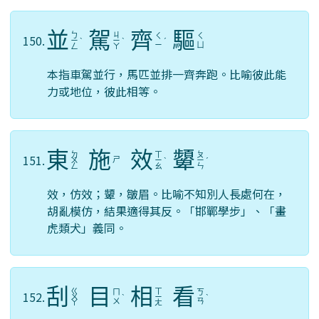
並
駕
齊
驅
ㄅ
ㄐ
ㄑ
ㄑ
150.
ㄧ
ˋ
ㄧ
ˋ
ˊ
ㄧ
ㄩ
ㄥ
ㄚ
本指車駕並行，馬匹並排一齊奔跑。比喻彼此能
力或地位，彼此相等。
東
施
效
顰
ㄉ
ㄒ
ㄆ
151.
ㄕ
ㄨ
ㄧ
ˋ
ㄧ
ˊ
ㄥ
ㄠ
ㄣ
效，仿效；顰，皺眉。比喻不知別人長處何在，
胡亂模仿，結果適得其反。「邯鄲學步」、「畫
虎類犬」義同。
刮
目
相
看
ㄍ
ㄒ
ㄇ
ㄎ
152.
ㄨ
ˋ
ㄧ
ˋ
ㄨ
ㄢ
ㄚ
ㄤ