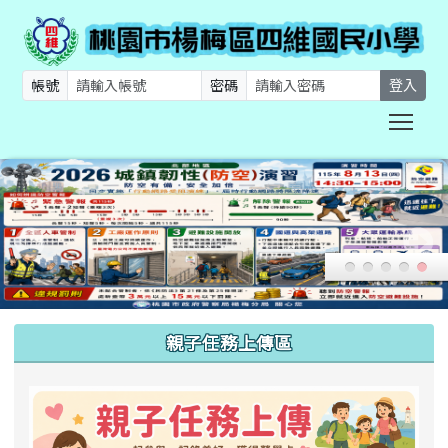
帳號
密碼
登入
Togg
:::
親子任務上傳區
link