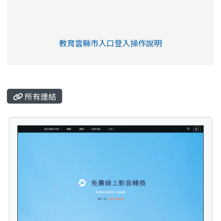
link to https://eliteracy.edu.tw/Shorts/xia
教育雲縣市入口登入操作說明
link to https://eliteracy.edu
rul4m4link to https://isafeev
所有連結
tit