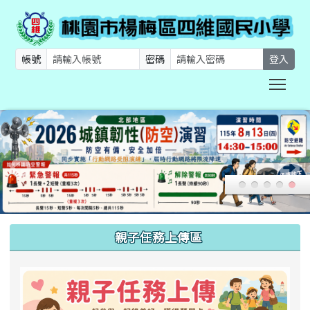
帳號
密碼
登入
Togg
:::
親子任務上傳區
link