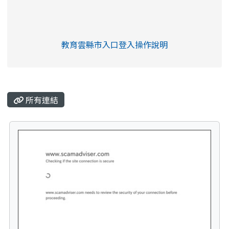
link to https://eliteracy.edu.tw/Shorts/xia
教育雲縣市入口登入操作說明
link to https://eliteracy.edu
rul4m4link to https://isafeev
所有連結
tit