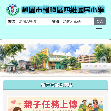
帳號
密碼
登入
Togg
:::
親子任務上傳區
link