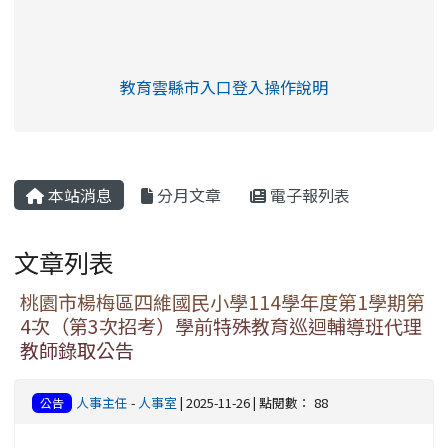
link to https://eliteracy.edu.tw/Shorts/xia
教育雲縣市入口登入操作說明
link to https://eliteracy.edu
rul4m4link to https://isafeev
本站消息
分月文章
電子報列表
文章列表
桃園市楊梅區四維國民小學114學年度第1學期第
4次（第3次招考）學前特殊教育巡迴輔導班代理
教師錄取公告
人事主任
-
人事室
| 2025-11-26 | 點閱數： 88
公告