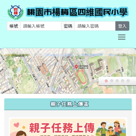
帳號
密碼
登入
Togg
:::
親子任務上傳區
link