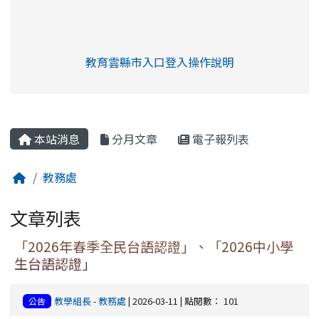
link to https://eliteracy.edu.tw/Shorts/xia
教育雲縣市入口登入操作說明
link to https://eliteracy.edu
rul4m4link to https://isafeev
本站消息
分月文章
電子報列表
教務處
文章列表
「2026年春季全民台語認證」、「2026中小學
生台語認證」
教學組長
-
教務處
| 2026-03-11 | 點閱數： 101
公告