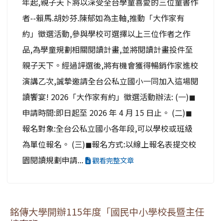
年起,親子天下將以深受全台學童喜愛的三位童書作
者--賴馬.胡妙芬.陳郁如為主軸,推動「大作家有
約」徵選活動,參與學校可選擇以上三位作者之作
品,為學童規劃相關閱讀計畫,並將閱讀計畫投件至
親子天下。經過評選後,將有機會獲得暢銷作家進校
演講乙次,誠摯邀請全台公私立國小一同加入這場閱
讀饗宴! 2026「大作家有約」徵選活動辦法: (一)◼
申請時間:即日起至 2026 年 4 月 15 日止。 (二)◼
報名對象:全台公私立國小各年段,可以學校或班級
為單位報名。 (三)◼報名方式:以線上報名表提交校
園閱讀規劃申請...
觀看完整文章
銘傳大學開辦115年度「國民中小學校長暨主任