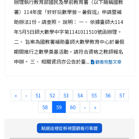
辦理執行教育部國民及學前教育署（以下簡稱國教
署）114年度「好好玩數學營－暑假班」申請暨補
助辦法1份，請查照。 說明： 一、 依據臺師大114
年5月5日師大數學中字第1141011510號函辦理。
二、 旨案為國教署補助臺師大數學教育中心於暑假
期間推行之數學奠基活動，請符合資格之教師報名
申辦。 三、 相關資訊亦公告於臺...
觀看完整文章
«
‹
51
52
53
54
55
56
57
(current)
58
59
60
›
»
點選這裡從新視窗觀看行事曆