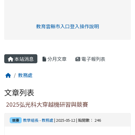
link to https://eliteracy.edu.tw/Shorts/xia
教育雲縣市入口登入操作說明
link to https://eliteracy.edu
rul4m4link to https://isafeev
本站消息
分月文章
電子報列表
教務處
文章列表
2025弘光科大穿越機研習與競賽
教學組長
-
教務處
| 2025-05-12 | 點閱數： 246
競賽