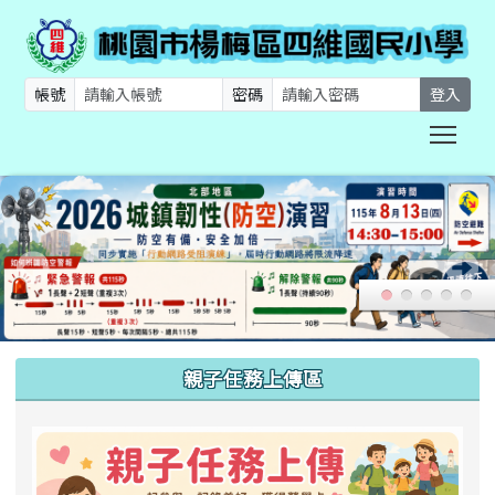
帳號
密碼
登入
Togg
:::
親子任務上傳區
link