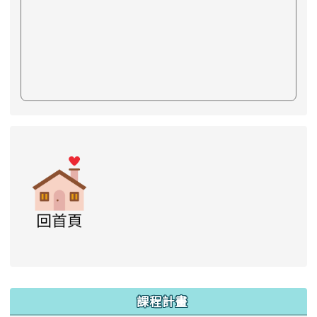
link to https://www.swps.tyc.edu.tw/XOOPS \
link to https://www.swps.tyc.edu.tw/XOO
link to https://www.swps.tyc.edu.tw/XOOPS \
link to https://www.swps.tyc.edu.tw/XOOPS \
lin
:::
課程計畫