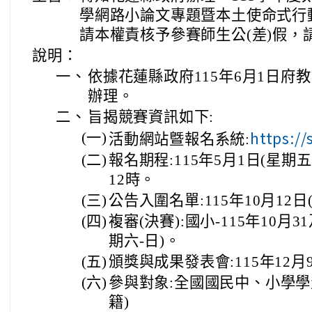
學網路小論文專題暨本土使命式行
請本權責核予參賽師生公(差)假，
說明：
一、
依據花蓮縣政府115年6月1日府教課
辦理。
二、
旨揭競賽資訊如下:
https://
(一)
活動網站曁報名系統:
(二)
報名期程:115年5月1日(星期五
12時。
(三)
公告入圍名單:115年10月12日
(四)
複審(決賽):國小-115年10月3
期六-日)。
(五)
頒獎與成果發表會:115年12月
(六)
參與對象:全國國民中、小學學
籍)