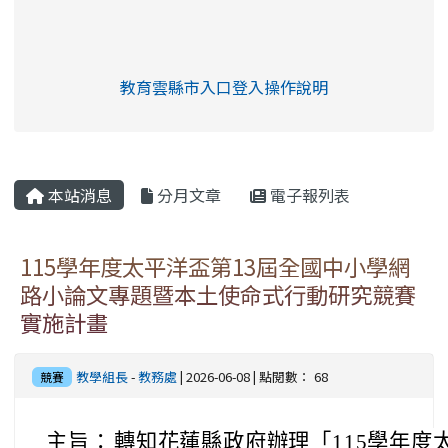
link to https://eliteracy.edu.tw/Shorts/xia
教育雲縣市入口登入操作說明
link to https://eliteracy.edu
rul4m4link to https://isafeev
本站消息
分月文章
電子報列表
115學年度太平洋盃第13屆全國中小學網
路小論文專題暨本土使命式行動研究競賽
實施計畫
教學組長
-
教務處
| 2026-06-08 | 點閱數： 68
競賽
主旨：
轉知花蓮縣政府辦理「115學年度