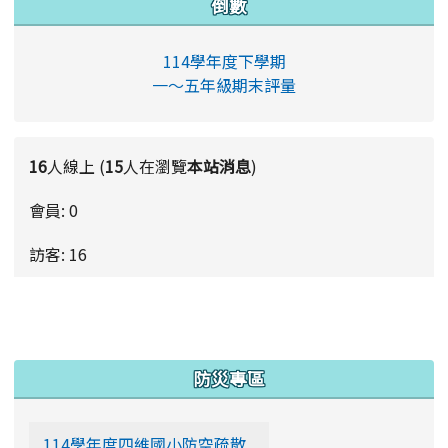
倒數
114學年度下學期
一～五年級期末評量
16
人線上 (
15
人在瀏覽
本站消息
)
會員: 0
訪客: 16
更多…
:::
防災專區
114學年度四維國小防空疏散