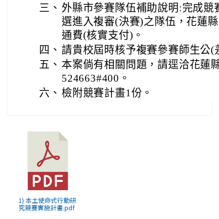
三、
外縣市參賽隊伍補助說明:完成競
選進入複審(決賽)之隊伍，花蓮
通費(核實支付)。
四、
請貴校屆時核予複賽參賽師生公(
五、
本案倘有相關問題，請逕洽花蓮縣
524663#400。
六、
檢附競賽計畫1份。
1) 本土使命式行動研
究競賽實施計畫.pdf