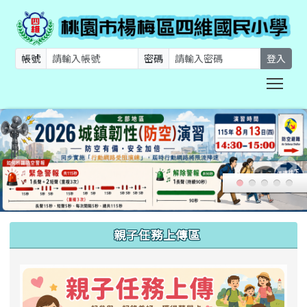
帳號
密碼
登入
Togg
:::
親子任務上傳區
link