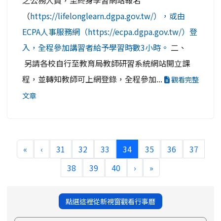
之公務人員，至終身學習網站報名
（
https://lifelonglearn.dgpa.gov.tw/），或由
ECPA人事服務網（https://ecpa.dgpa.gov.tw/）登
入，全程參加講習者給予學習時數3小時。
二、
另請各校自行至教育局教師研習系統網站開立課
程，並轉知教師可上網登錄，全程參加...
觀看完整
文章
(current)
«
‹
31
32
33
34
35
36
37
38
39
40
›
»
點選這裡從新視窗觀看行事曆