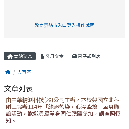
link to https://eliteracy.edu.tw/Shorts/xia
教育雲縣市入口登入操作說明
link to https://eliteracy.edu
rul4m4link to https://isafeev
本站消息
分月文章
電子報列表
人事室
文章列表
由中華精測科技(股)公司主辦，本校與國立北科
附工協辦114年「緣起藍染，浪漫牽線」單身聯
誼活動，歡迎貴屬單身同仁踴躍參加，請查照轉
知。