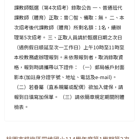
課教師甄選（第4次招考）錄取公告 一、普通班代
課教師（體育）正取：曾○智、備取：無。 二、本
次招考後代課教師（體育）所剩名額：1名，續辦
理第5次招考。 三、正取人員請於甄選日期之次日
（遇例假日順延至次一工作日）上午10時至11時至
本校教務處辦理報到。未依限報到者，取消錄取資
格，報到時請攜帶以下證件： （一）郵局帳戶封面
影本(加註身分證字號、地址、電話及e-mail)。
（二）若眷屬（直系親屬或配偶）欲加入健保，請
報到日填寫加保單。 （三）請依簡章規定期間附體
檢表。