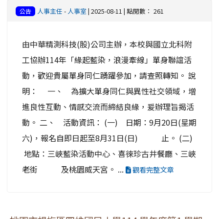
人事主任
-
人事室
| 2025-08-11 | 點閱數： 261
公告
由中華精測科技(股)公司主辦，本校與國立北科附
工協辦114年「緣起藍染，浪漫牽線」單身聯誼活
動，歡迎貴屬單身同仁踴躍參加，請查照轉知。 說
明： 一、 為擴大單身同仁與異性社交領域，增
進良性互動、情感交流而締結良緣，爰辦理旨揭活
動。 二、 活動資訊： (一) 日期：9月20日(星期
六)，報名自即日起至8月31日(日) 止。 (二)
地點：三峽藍染活動中心、喜徠珍古井餐廳、三峽
老街 及桃園威天宮。 ...
觀看完整文章