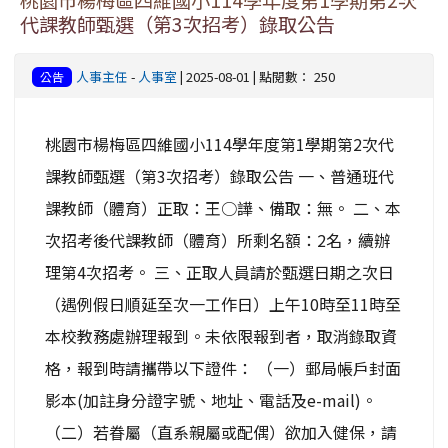
桃園市楊梅區四維國小114學年度第1學期第2次
代課教師甄選（第3次招考）錄取公告
人事主任
-
人事室
| 2025-08-01 | 點閱數： 250
公告
桃園市楊梅區四維國小114學年度第1學期第2次代
課教師甄選（第3次招考）錄取公告 一、普通班代
課教師（體育）正取：王○譁、備取：無。 二、本
次招考後代課教師（體育）所剩名額：2名，續辦
理第4次招考。 三、正取人員請於甄選日期之次日
（遇例假日順延至次一工作日）上午10時至11時至
本校教務處辦理報到。未依限報到者，取消錄取資
格，報到時請攜帶以下證件： （一）郵局帳戶封面
影本(加註身分證字號、地址、電話及e-mail)。
（二）若眷屬（直系親屬或配偶）欲加入健保，請