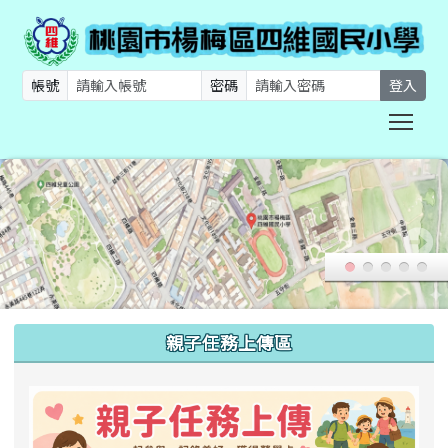
帳號
密碼
登入
Togg
:::
親子任務上傳區
link