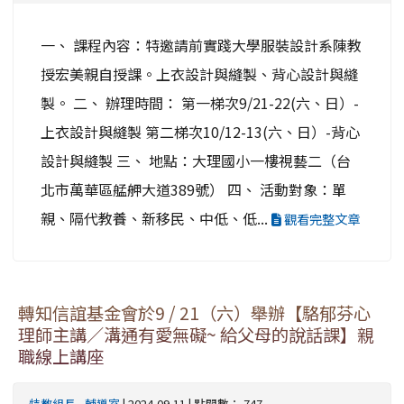
一、 課程內容：特邀請前實踐大學服裝設計系陳教
授宏美親自授課。上衣設計與縫製、背心設計與縫
製。 二、 辦理時間： 第一梯次9/21-22(六、日）-
上衣設計與縫製 第二梯次10/12-13(六、日）-背心
設計與縫製 三、 地點：大理國小一樓視藝二（台
北市萬華區艋舺大道389號） 四、 活動對象：單
親、隔代教養、新移民、中低、低...
觀看完整文章
轉知信誼基金會於9 / 21（六）舉辦【駱郁芬心
理師主講／溝通有愛無礙~ 給父母的說話課】親
職線上講座
特教組長
-
輔導室
| 2024-09-11 | 點閱數： 747