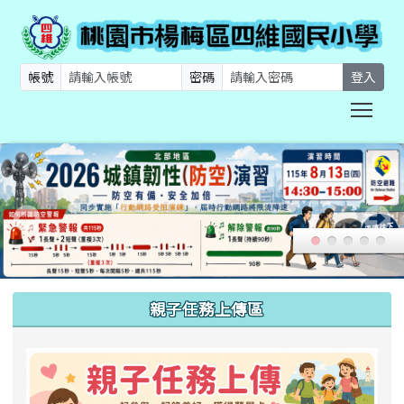
帳號
密碼
登入
Togg
:::
親子任務上傳區
link