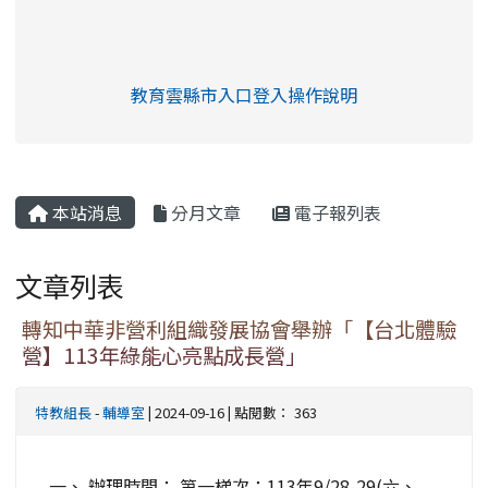
link to https://eliteracy.edu.tw/Shorts/xia
教育雲縣市入口登入操作說明
link to https://eliteracy.edu
rul4m4link to https://isafeev
本站消息
分月文章
電子報列表
文章列表
轉知中華非營利組織發展協會舉辦「【台北體驗
營】113年綠能心亮點成長營」
特教組長
-
輔導室
| 2024-09-16 | 點閱數： 363
一、 辦理時間： 第一梯次：113年9/28-29(六、