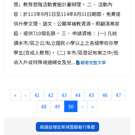
懷」教育登階活動實施計畫辦理。 二、 活動內
容：於113年9月1日至114年8月31日期間，免費提
供升學文理、語文、公職等補教資源，照顧清寒家
庭，提供710個名額。 三、 申請資格： (一) 凡就
讀本市/區之公/私立國民小學以上之各級學校在學
學生(含成人教育)。 (二) 本市/區登記有案之中/低
收入戶或特殊境遇婦女及兒...
觀看完整文章
«
‹
41
42
43
44
45
46
47
(current)
48
49
50
›
»
點選這裡從新視窗觀看行事曆