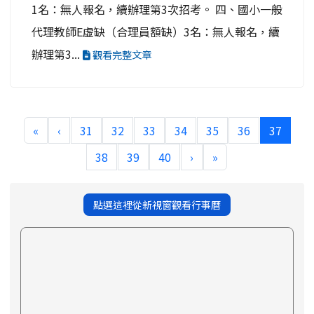
1名：無人報名，續辦理第3次招考。 四、國小一般
代理教師E虛缺（合理員額缺）3名：無人報名，續
辦理第3...
觀看完整文章
(curre
«
‹
31
32
33
34
35
36
37
38
39
40
›
»
點選這裡從新視窗觀看行事曆