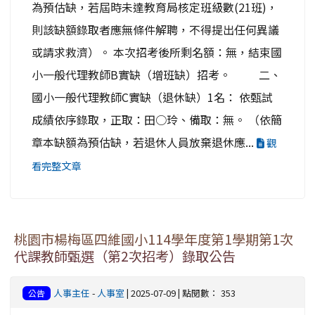
為預估缺，若屆時未達教育局核定班級數(21班)，
則該缺額錄取者應無條件解聘，不得提出任何異議
或請求救濟）。 本次招考後所剩名額：無，結束國
小一般代理教師B實缺（增班缺）招考。 二、
國小一般代理教師C實缺（退休缺）1名： 依甄試
成績依序錄取，正取：田○玲、備取：無。 （依簡
章本缺額為預估缺，若退休人員放棄退休應...
觀
看完整文章
桃園市楊梅區四維國小114學年度第1學期第1次
代課教師甄選（第2次招考）錄取公告
人事主任
-
人事室
| 2025-07-09 | 點閱數： 353
公告