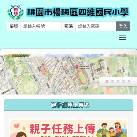
帳號
密碼
登入
Togg
:::
親子任務上傳區
link