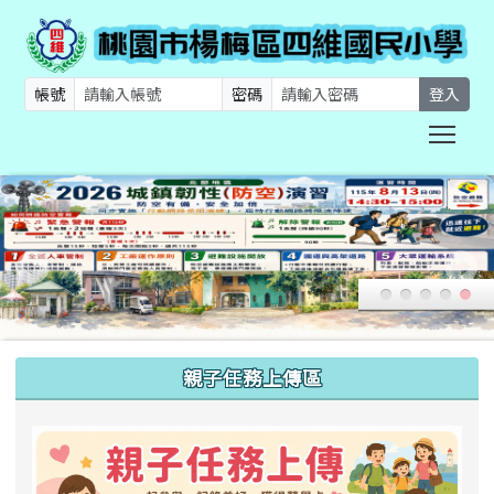
帳號
密碼
登入
Togg
:::
親子任務上傳區
link