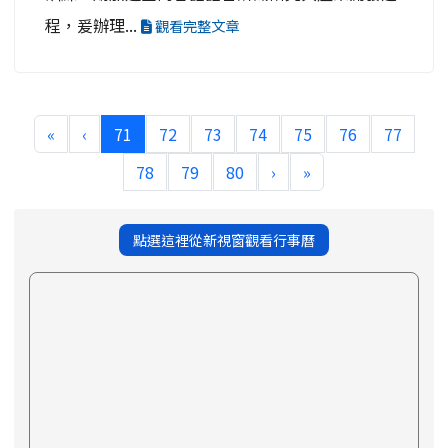
程，爰辦理...
觀看完整文章
(current)
«
‹
71
72
73
74
75
76
77
78
79
80
›
»
點選這裡從新視窗觀看行事曆