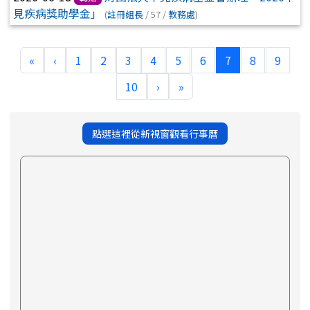
見疾病獎助學金」
(
註冊組長
/ 57 /
教務處
)
(current)
«
‹
1
2
3
4
5
6
7
8
9
10
›
»
點選這裡從新視窗觀看行事曆