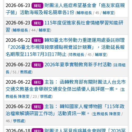
2026-06-23
財團法人癌症希望基金會「癌友家庭親
轉知
子營」活動海報及報名簡章各1份
(
輔導組長
/ 45 /
輔導室
)
2026-06-23
115年度促進家長社會情緒學習知能研
轉知
習
(
輔導組長
/ 44 /
輔導室
)
2026-06-22
轉知臺北市勞動力重建運用處委託辦理
轉知
「2026臺北市視障按摩據點視覺設計競賽」，活動延長報
名期限至115年7月3日17時止
(
特教組長
/ 45 /
輔導室
)
2026-06-22
2026年夏季實驗教育新手村活動
(
註冊組
轉知
長
/ 51 /
教務處
)
2026-06-22
主旨： 函轉教育部有關財團法人台北市
轉知
交通文教基金會舉辦交通安全傑出績優人員評選一案。
(
生
教組長 陳惠雯
/ 23 /
學務處
)
2026-06-22
主旨： 轉知國家人權博物館「115年政
轉知
治檔案解讀研習工作坊」活動資訊一案。
(
生教組長 陳惠雯
/
46 /
學務處
)
2026-06-18
財團法人罕見疾病基金會辦理「2026罕
轉知