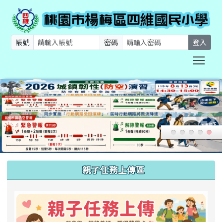
帳號
密碼
登入
Togg
:::
親子任務上傳區
link