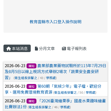
link to https://eliteracy.edu.tw/Shorts/xia
教育雲縣市入口登入操作說明
link to https://eliteracy.edu
rul4m4link to https://isafeev
本站消息
分月文章
電子報列表
文章列表
2026-06-23
農業部農業藥物試驗所於115年7月29日
轉知
及8月5日以線上視訊方式舉辦2場次「蔬果安全農安研
習」
(
衛生組長張馨之
/ 43 /
學務處
)
2026-06-23
第60期「氣候少年」電子檔，歡迎分
轉知
享、運用免費環境教育資源
(
衛生組長張馨之
/ 50 /
學務處
)
2026-06-23
「2026臺灣繪果季」國產水果趣味繪畫
轉知
比賽辦法1份
(
衛生組長張馨之
/ 46 /
學務處
)