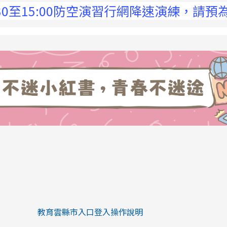
15:00防空演習行網降速演練，請預為因應，
link to https://eliteracy.edu.tw/Sh
link to https://eliteracy.edu.tw/Shorts/xiaohongs
教育雲縣市入口登入操作說明
link to https://eliteracy.edu.tw/Sh