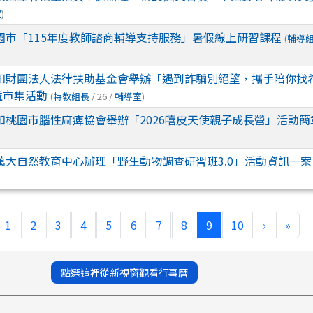
室
)
園市「115年度教師諮商輔導支持服務」暑假線上研習課程
(
輔導
知財團法人法律扶助基金會舉辦「遇到詐騙別絕望，攜手陪你找
益市集活動
(
特教組長
/ 26 /
輔導室
)
知桃園市腦性麻痺協會舉辦「2026嘻皮天使親子成長營」活動簡
萬大自然教育中心辦理「野生動物調查研習班3.0」活動資訊一案
(current)
1
2
3
4
5
6
7
8
9
10
›
»
點選這裡從新視窗觀看行事曆