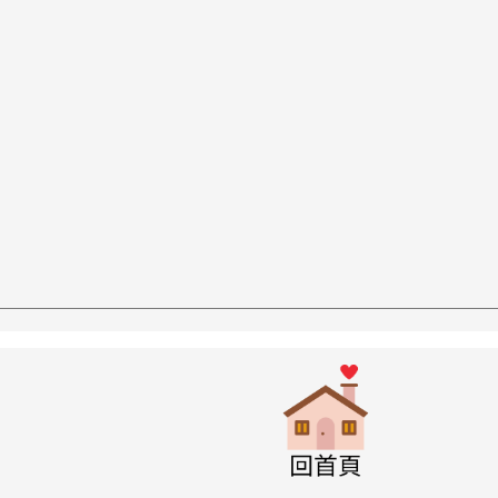
w.swps.tyc.edu.tw/XOOPS \
link to http