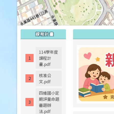
:::
:::
課程計畫
114學年度
課程計
畫.pdf
核准公
文.pdf
四維國小定
期評量命題
審題辦
法.pdf