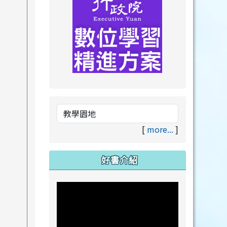
link to https://drive.goog
link to https://premium.lea
[
more...
]
好書介紹