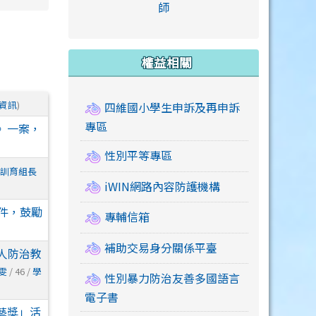
link to https://accounts
師
e.edu.tw/ \
link to https://drive.google.com/drive/u/2
link to https://sites.google.com/a/mail.swps.t
link to https://accounts.
link to https://mail.google.
link to https://tycg.cloudh
link to https://www.icrt.com
link to https://sites.goog
link to https://sites.google.
link to https://sites.google.
link to https://elearning.c
link to http://moral.jjes.tyc.
link to https://elearning.c
link to https://drive.googl
權益相關
資訊
)
四維國小學生申訴及再申訴
專區
》一案，
性別平等專區
訓育組長
iWIN網路內容防護機構
件，鼓勵
專輔信箱
補助交易身分關係平臺
人防治教
雯
/ 46 /
學
性別暴力防治友善多國語言
電子書
藝獎」活