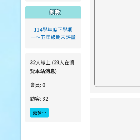
倒數
114學年度下學期
一～五年級期末評量
32
人線上 (
23
人在瀏
覽
本站消息
)
會員: 0
訪客: 32
link to https://ww
更多…