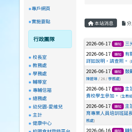
專戶網頁
實施要點
本站消息
分
行政團隊
文章列表
2026-06-17
三
轉知
2026-06-17
有
轉知
校長室
詳如說明，請查照。
(
教務處
2026-06-17
鼓
轉知
學務處
陳碧琳
/ 26 /
學務處
)
輔導室
2026-06-17
主
專輔信箱
轉知
貴校學生參加。
(
生教組
總務處
2026-06-17
主
幼兒園-愛維兒
轉知
育專業人員培訓班延
主計
務處
)
健康中心
2026-06-16
轉
校園食材登錄平台
轉知