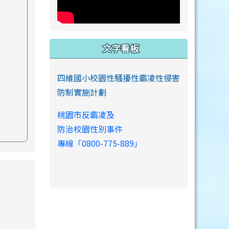
文字看板
四維國小校園性騷擾性霸凌性侵害
防制實施計劃
桃園市反霸凌及
防治校園性別事件
專線「0800-775-889」
s://www.swps.tyc.edu.tw/XOOPS \