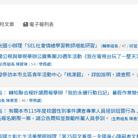
rul4m4link to https://isafeevent.mo
月文章
電子報列表
光國小辦理「SEL社會情緒學習教師增能研習」
(
輔導組長
/ 47 /
研習
關公視與華視舉辦公廣集團20週年活動《我在電視台玩了一整天
訓育組長 陳碧琳
/ 54 /
學務處
)
勵參訪本市北區青年活動中心「桃漾館」，詳如說明，請查照。
(
旨： 轉知聯合報好讀周報舉辦「我的永續行動日記」暑假作業徵
長 陳惠雯
/ 46 /
學務處
)
旨： 有關本市115年度校園性別事件調查專業人員培訓班暨行為 
長報名期限一案，請公告周知並鼓勵所屬人員參訓。
(
生教組長 陳惠
知國立彰化生活美學館辦理「第25屆文薈獎－全國身心障礙者文