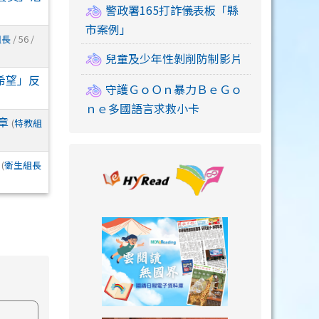
警政署165打詐儀表板「縣
市案例」
組長
/ 56 /
兒童及少年性剝削防制影片
希望」反
守護ＧｏＯｎ暴力ＢｅＧｏ
ｎｅ多國語言求救小卡
章
(
特教組
link to https://
(
衛生組長
link to https://