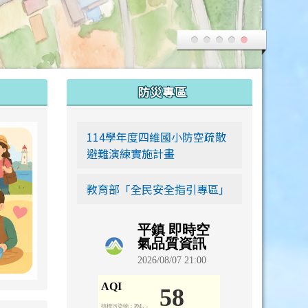
:::
防災專區
link to https://siwei-family.work-bionic.workers.dev
114學年度四維國小防空疏散
避難演練實施計畫
教育部「全民安全指引專區」