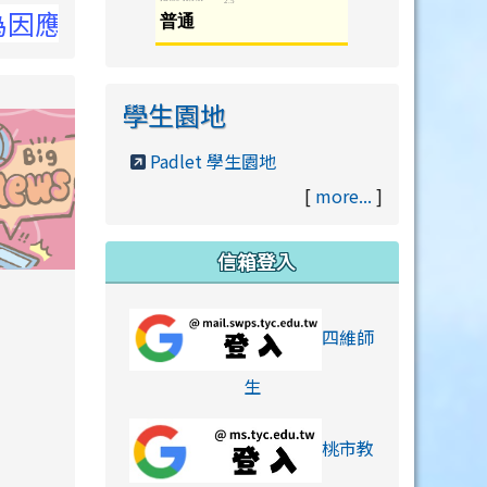
詳洽NCC官網
學生園地
Padlet 學生園地
[
more...
]
信箱登入
orts/xiaohongshu.html
四維師
link to https://accounts
生
桃市教
hu.html
orts/xiaohongshu.html