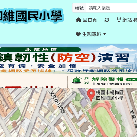
帳號
回首頁
網站地
生親專區
:::