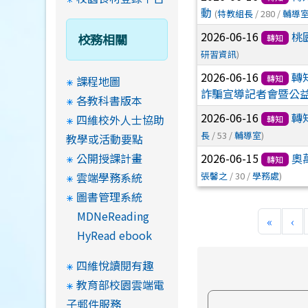
動
(
特教組長
/ 280 /
輔導
2026-06-16
桃
校務相關
轉知
研習資訊
)
2026-06-16
轉
轉知
課程地圖
詐騙宣導記者會暨公
各教科書版本
2026-06-16
轉
四維校外人士協助
轉知
長
/ 53 /
輔導室
)
教學或活動要點
公開授課計畫
2026-06-15
奧
轉知
雲端學務系統
張馨之
/ 30 /
學務處
)
圖書管理系統
MDNeReading
«
‹
HyRead ebook
四維悅讀閱有趣
教育部校園雲端電
子郵件服務