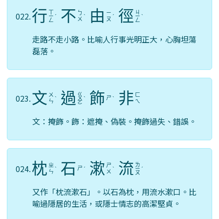
行
不
由
徑
ㄒ
ㄐ
ㄅ
ㄧ
022.
ㄧ
ˊ
ˋ
ˊ
ㄧ
ˋ
ㄨ
ㄡ
ㄥ
ㄥ
走路不走小路。比喻人行事光明正大，心胸坦蕩
磊落。
文
過
飾
非
ㄍ
ㄨ
ㄈ
023.
ㄕ
ˋ
ㄨ
ˋ
ˋ
ㄣ
ㄟ
ㄛ
文：掩飾。飾：遮掩、偽裝。掩飾過失、錯誤。
枕
石
漱
流
ㄌ
ㄓ
ㄕ
024.
ㄕ
ˋ
ˊ
ˋ
ㄧ
ˊ
ㄣ
ㄨ
ㄡ
又作「枕流漱石」。以石為枕，用流水漱口。比
喻過隱居的生活，或隱士情志的高潔堅貞。