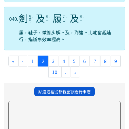
劍
及
履
及
ㄐ
ㄐ
ㄌ
ㄐ
040.
ㄧ
ˋ
ˊ
ˇ
ˊ
ㄧ
ㄩ
ㄧ
ㄢ
履，鞋子，做腳步解。及，到達。比喻奮起速
行，指辦事效率極高。
(current)
«
‹
1
2
3
4
5
6
7
8
9
10
›
»
點選這裡從新視窗觀看行事曆