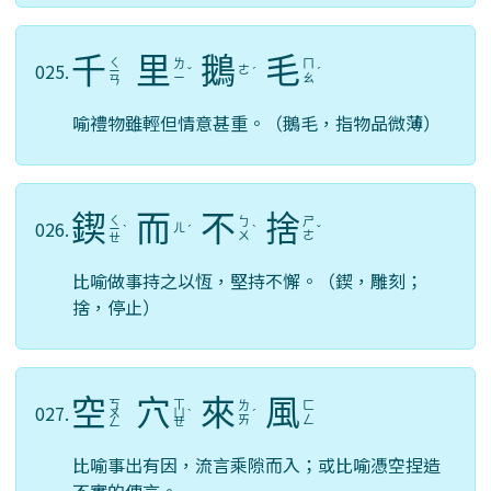
千
里
鵝
毛
ㄑ
ㄌ
ㄇ
025.
ㄜ
ㄧ
ˇ
ˊ
ˊ
ㄧ
ㄠ
ㄢ
喻禮物雖輕但情意甚重。（鵝毛，指物品微薄）
鍥
而
不
捨
ㄑ
ㄅ
ㄕ
026.
ㄦ
ㄧ
ˋ
ˊ
ˋ
ˇ
ㄨ
ㄜ
ㄝ
比喻做事持之以恆，堅持不懈。（鍥，雕刻；
捨，停止）
空
穴
來
風
ㄎ
ㄒ
ㄌ
ㄈ
027.
ㄨ
ㄩ
ˋ
ˊ
ㄞ
ㄥ
ㄥ
ㄝ
比喻事出有因，流言乘隙而入；或比喻憑空捏造