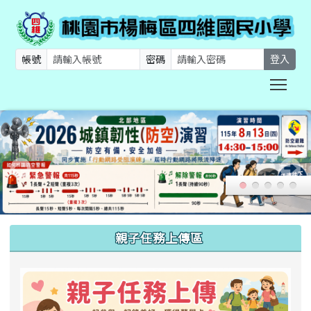
帳號
密碼
登入
Togg
:::
親子任務上傳區
link