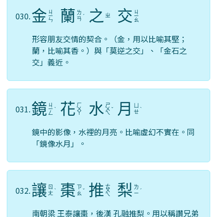
金
蘭
之
交
ㄐ
ㄐ
ㄌ
030.
ㄓ
ㄧ
ˊ
ㄧ
ㄢ
ㄣ
ㄠ
形容朋友交情的契合。（金，用以比喻其堅；
蘭，比喻其香。）與「莫逆之交」、「金石之
交」義近。
鏡
花
水
月
ㄐ
ㄏ
ㄕ
ㄩ
031.
ㄧ
ˋ
ㄨ
ㄨ
ˇ
ˋ
ㄝ
ㄥ
ㄚ
ㄟ
鏡中的影像，水裡的月亮。比喻虛幻不實在。同
「鏡像水月」。
讓
棗
推
梨
ㄊ
ㄖ
ㄗ
ㄌ
032.
ˋ
ˇ
ㄨ
ˊ
ㄤ
ㄠ
ㄧ
ㄟ
南朝梁 王泰讓棗，後漢 孔融推梨。用以稱讚兄弟