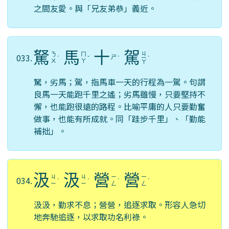
之間友愛。與「兄友弟恭」義近。
駑
馬
十
駕
ㄐ
ㄋ
ㄇ
033.
ㄕ
ˊ
ˇ
ˊ
ㄧ
ˋ
ㄨ
ㄚ
ㄚ
駑，劣馬；駕，指馬車一天的行程為一駕。句謂
良馬一天能跑千里之遙；劣馬雖慢，只要堅持不
懈，也能跑很遠的路程。比喻平庸的人只要勤奮
做事，也能有所成就。同「跬步千里」、「勤能
補拙」。
汲
汲
營
營
ㄐ
ㄐ
ㄧ
ㄧ
034.
ˊ
ˊ
ˊ
ˊ
ㄧ
ㄧ
ㄥ
ㄥ
汲汲，勤求不息；營營，追逐求取。形容人急切
地奔馳追逐，以求取功名利祿。