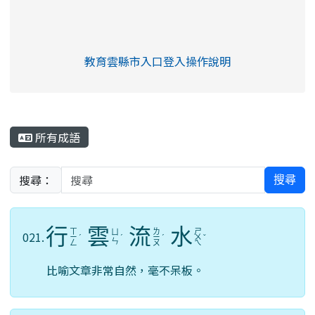
link to https://eliteracy.edu.tw/Shorts/xia
教育雲縣市入口登入操作說明
link to https://eliteracy.edu
rul4m4link to https://isafeev
所有成語
搜尋：
搜尋
行
雲
流
水
ㄒ
ㄌ
ㄕ
ㄩ
021.
ㄧ
ˊ
ˊ
ㄧ
ˊ
ㄨ
ˇ
ㄣ
ㄥ
ㄡ
ㄟ
比喻文章非常自然，毫不呆板。