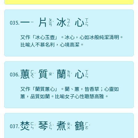
一
片
冰
心
ㄆ
ㄅ
ㄒ
035.
ㄧ
ㄧ
ˋ
ㄧ
ㄧ
ㄢ
ㄥ
ㄣ
又作「冰心玉壺」。冰心，心如冰般純潔清明。
比喻人不慕名利，心境高潔。
蕙
質
蘭
心
ㄏ
ㄒ
ㄌ
036.
ㄓ
ㄨ
ˋ
ˊ
ˊ
ㄧ
ㄢ
ㄟ
ㄣ
又作「蘭質蕙心」。蘭、蕙，皆香草；心靈如
蕙，品質如蘭。比喻女子心性聰慧高雅。
焚
琴
煮
鶴
ㄑ
ㄈ
ㄓ
ㄏ
037.
ˊ
ㄧ
ˊ
ˇ
ˋ
ㄣ
ㄨ
ㄜ
ㄣ