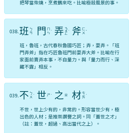
把琴當柴燒，烹煮鶴來吃。比喻極殺風景的事。
班
門
弄
斧
ㄋ
ㄅ
ㄇ
ㄈ
038.
ˊ
ㄨ
ˋ
ˇ
ㄢ
ㄣ
ㄨ
ㄥ
班，魯班，古代春秋魯國巧匠；弄，耍弄。「班
門弄斧」指在巧匠魯班門前耍弄大斧。比喻在行
家面前賣弄本事，不自量力。與「量力而行、深
藏不露」相反。
不
世
之
材
ㄅ
ㄘ
039.
ㄕ
ㄓ
ˊ
ˋ
ˊ
ㄨ
ㄞ
不世，世上少有的，非常的。形容當世少有，極
出色的人材；是推崇讚譽之詞。同「蓋世之才」
（註：蓋世，超過、高出當代之上）。