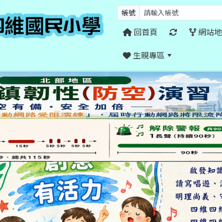
帳號
回首頁
網站地
生親專區
:::