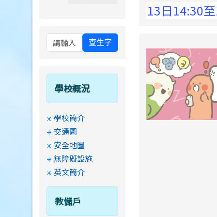
 Elementary School !
8月13日14:30至15:
查生字
學校概況
學校簡介
交通圖
安全地圖
無障礙設施
英文簡介
教儲戶