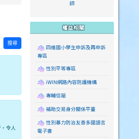
link to https://accounts
師
e.edu.tw/ \
link to https://drive.google.com/drive/u/2
link to https://sites.google.com/a/mail.swps.t
link to https://accounts.
link to https://mail.google.
link to https://tycg.cloudh
link to https://www.icrt.com
link to https://sites.goog
link to https://sites.google.
link to https://sites.google.
link to https://elearning.c
link to http://moral.jjes.tyc.
link to https://elearning.c
link to https://drive.googl
權益相關
搜尋
四維國小學生申訴及再申訴
專區
性別平等專區
iWIN網路內容防護機構
專輔信箱
補助交易身分關係平臺
性別暴力防治友善多國語言
行，令人
電子書