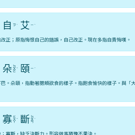
自
艾
ㄗ
ㄧ
ˋ
ˋ
ˋ
喻改正；原指悔恨自己的錯誤，自己改正。現在多指自責悔嘆。
朵
頤
ㄉ
ㄧ
ˋ
ㄨ
ˇ
ˊ
ㄛ
下巴。朵頤，指動著腮頰欲食的樣子。指飽食愉快的樣子。與「
寡
斷
ㄍ
ㄉ
ˊ
ㄨ
ˇ
ㄨ
ˋ
ㄚ
ㄢ
決；寡斷，缺乏決斷力。形容做事猶豫不果決。