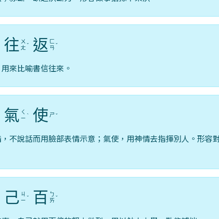
往
返
ㄨ
ㄈ
ˋ
ˇ
ˇ
ㄤ
ㄢ
。用來比喻書信往來。
氣
使
ㄑ
ㄕ
ˇ
ˋ
ˇ
ㄧ
指，不說話而用臉部表情示意；氣使，用神情去指揮別人。形容
己
百
ㄐ
ㄅ
ˇ
ˇ
ㄧ
ㄞ