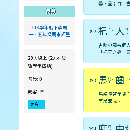
罄，盡；竹，
倒數
114學年度下學期
杞
人
ㄑ
ㄖ
092.
ˇ
一～五年級期末評量
ㄧ
ㄣ
古時杞國有個
「杞天之憂、
29
人線上 (
2
人在瀏
覽
學學成語
)
馬
齒
會員: 0
ㄇ
093.
ㄔ
ˇ
ㄚ
訪客: 29
馬齒隨著年歲
事業無成。
更多…
麻
中
ㄓ
ㄇ
094.
ˊ
ㄨ