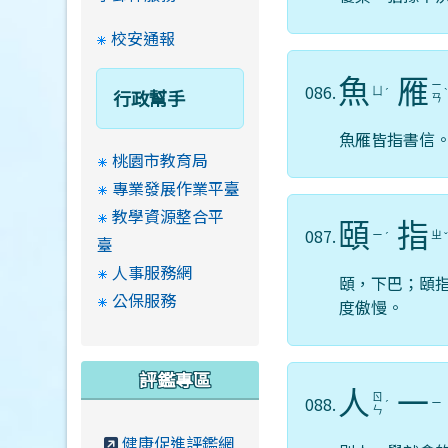
校安通報
魚
雁
ㄧ
086.
行政幫手
ㄩ
ˊ
ㄢ
魚雁皆指書信
桃園市教育局
專業發展作業平臺
教學資源整合平
頤
指
087.
ㄧ
ㄓ
ˊ
臺
人事服務網
頤，下巴；頤
公保服務
度傲慢。
評鑑專區
人
一
ㄖ
088.
ㄧ
ˊ
ㄣ
健康促進評鑑網