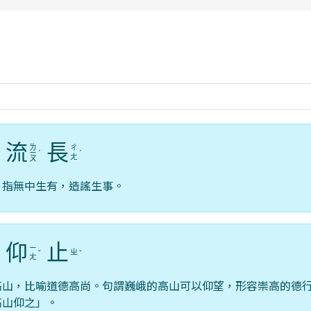
rul4m4link to https://isafeevent.mo
流
長
ㄌ
ㄔ
ˇ
ㄧ
ˊ
ˊ
ㄤ
ㄡ
。指無中生有，造謠生事。
仰
止
ㄧ
ㄓ
ˇ
ˇ
ㄤ
高山，比喻道德高尚。句謂巍峨的高山可以仰望，形容崇高的德
高山仰之」。