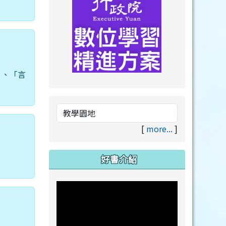
」、「言
link to https://drive.goog
link to https://premium.lea
[
more...
]
好書介紹