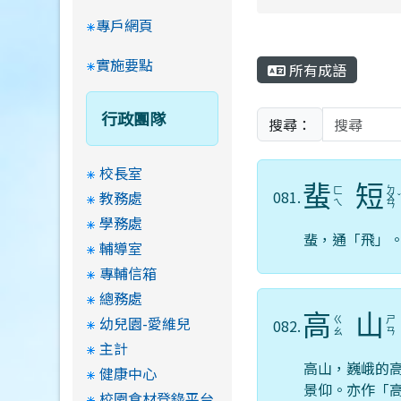
專戶網頁
實施要點
所有成語
行政團隊
搜尋：
校長室
蜚
短
ㄉ
ㄈ
081.
教務處
ㄨ
ㄟ
ㄢ
學務處
蜚，通「飛」
輔導室
專輔信箱
總務處
高
山
幼兒園-愛維兒
ㄍ
ㄕ
082.
ㄠ
ㄢ
主計
高山，巍峨的
健康中心
景仰。亦作「
校園食材登錄平台