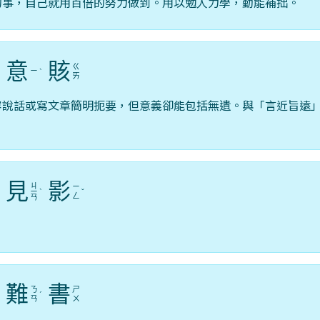
的事，自己就用百倍的努力做到。用以勉人力學，勤能補拙。
意
賅
ㄍ
ㄧ
ˇ
ˋ
ㄞ
容說話或寫文章簡明扼要，但意義卻能包括無遺。與「言近旨遠
。
見
影
ㄐ
ㄧ
ㄧ
ˋ
ˇ
ㄥ
ㄢ
。
難
書
ㄋ
ㄕ
ˊ
ˊ
ㄢ
ㄨ