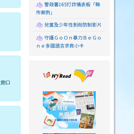
警政署165打詐儀表板「縣
市案例」
兒童及少年性剝削防制影片
守護ＧｏＯｎ暴力ＢｅＧｏ
ｎｅ多國語言求救小卡
link to https://
大飽口
link to https://