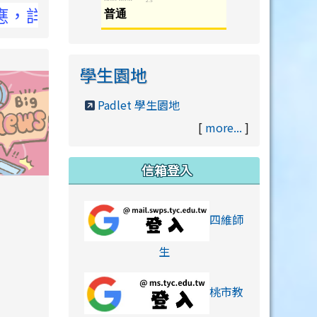
CC官網
學生園地
Padlet 學生園地
[
more...
]
信箱登入
orts/xiaohongshu.html
四維師
link to https://accounts
生
桃市教
hu.html
orts/xiaohongshu.html