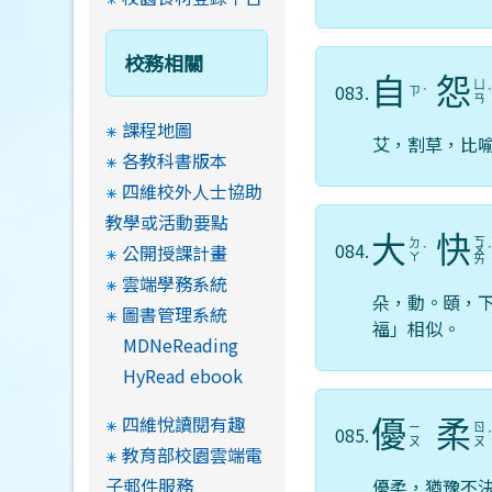
校務相關
自
怨
ㄩ
083.
ㄗ
ˋ
ㄢ
課程地圖
艾，割草，比
各教科書版本
四維校外人士協助
教學或活動要點
大
快
ㄎ
ㄉ
084.
公開授課計畫
ˋ
ㄨ
ㄚ
ㄞ
雲端學務系統
朵，動。頤，
圖書管理系統
福」相似。
MDNeReading
HyRead ebook
四維悅讀閱有趣
優
柔
ㄧ
ㄖ
085.
ㄡ
ㄡ
教育部校園雲端電
子郵件服務
優柔，猶豫不