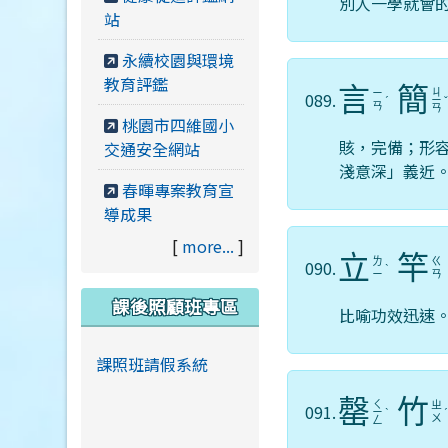
別人一學就會
站
永續校園與環境
教育評鑑
言
簡
ㄐ
ㄧ
089.
ˊ
ㄧ
ㄢ
ㄢ
桃園市四維國小
賅，完備；形
交通安全網站
淺意深」義近
春暉專案教育宣
導成果
[
more...
]
立
竿
ㄌ
ㄍ
090.
ˋ
ㄧ
ㄢ
課後照顧班專區
比喻功效迅速
課照班請假系統
罄
竹
ㄑ
ㄓ
091.
ㄧ
ˋ
ㄨ
ㄥ