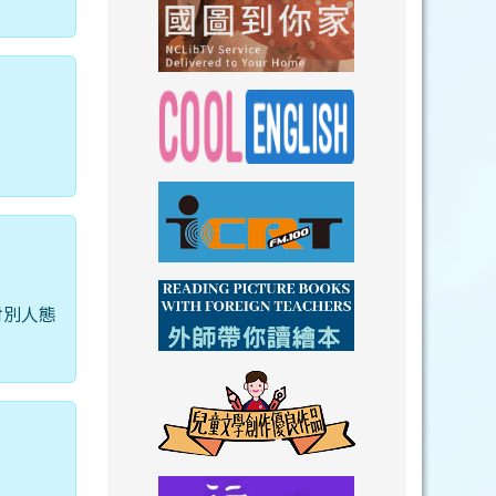
link to https://n
link to https://
link to https://nclibtv.ncl.
link to https:/
link to http://www.icrt.com.tw/index.ph
link to https:/
對別人態
link to https://www.youtube.com/wat
link to https:/
link to https://drive.goog
link to https://