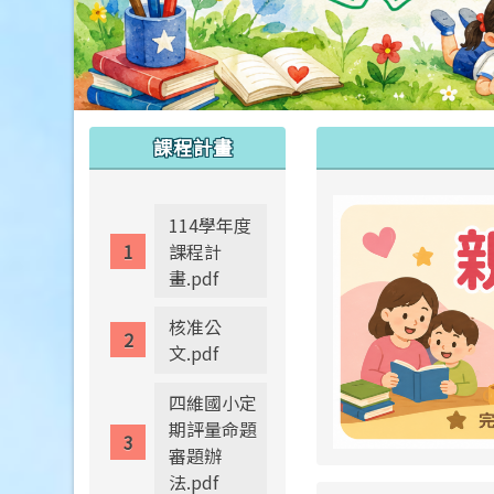
:::
:::
課程計畫
114學年度
課程計
畫.pdf
核准公
文.pdf
四維國小定
期評量命題
審題辦
法.pdf