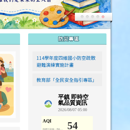
:::
防災專區
link to https://siwei-family.work-bionic.workers.dev
114學年度四維國小防空疏散
避難演練實施計畫
教育部「全民安全指引專區」