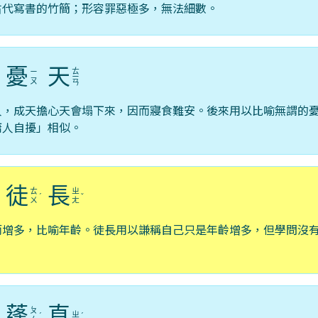
古代寫書的竹簡；形容罪惡極多，無法細數。
憂
天
ㄊ
ㄧ
ˊ
ㄧ
ㄡ
ㄢ
人，成天擔心天會塌下來，因而寢食難安。後來用以比喻無謂的
庸人自擾」相似。
徒
長
ㄊ
ㄓ
ˇ
ˊ
ˇ
ㄨ
ㄤ
而增多，比喻年齡。徒長用以謙稱自己只是年齡增多，但學問沒
蓬
直
ㄆ
ㄓ
ˊ
ˊ