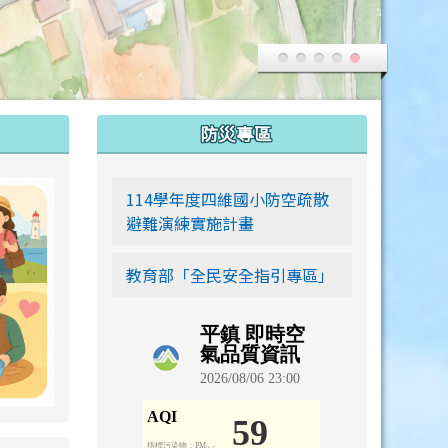
:::
防災專區
link to https://siwei-family.work-bionic.workers.dev
114學年度四維國小防空疏散
避難演練實施計畫
教育部「全民安全指引專區」