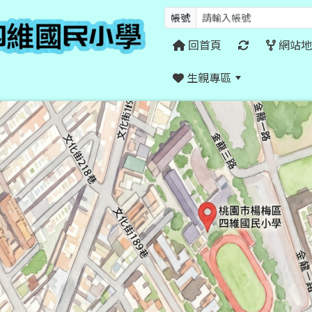
帳號
回首頁
網站地
生親專區
:::