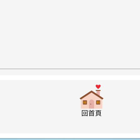
w.swps.tyc.edu.tw/XOOPS \
link to http
w.swps.tyc.edu.tw/XOOPS \
w.swps.tyc.edu.tw/XOOPS \