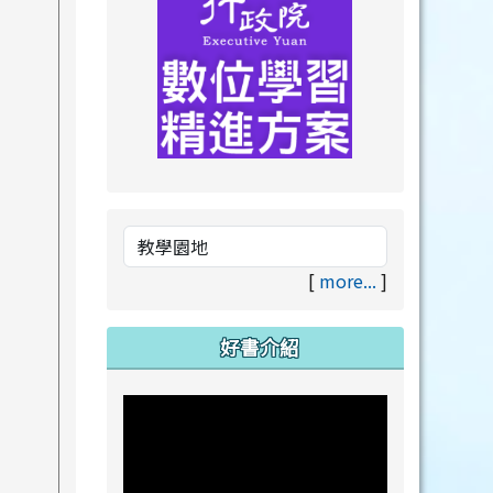
link to https://drive.goog
link to https://premium.lea
[
more...
]
好書介紹