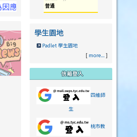
洽NCC官網
學生園地
Padlet 學生園地
[
more...
]
信箱登入
orts/xiaohongshu.html
四維師
link to https://accounts
生
桃市教
hu.html
orts/xiaohongshu.html