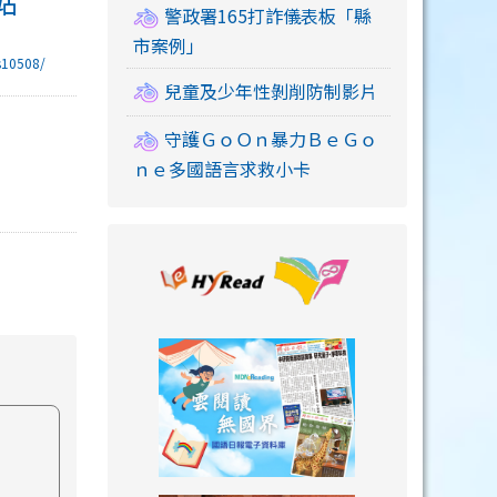
站
警政署165打詐儀表板「縣
市案例」
ps10508/
兒童及少年性剝削防制影片
守護ＧｏＯｎ暴力ＢｅＧｏ
ｎｅ多國語言求救小卡
link to https://
link to https://