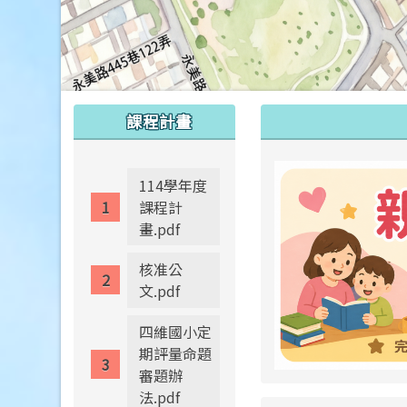
:::
:::
課程計畫
114學年度
課程計
畫.pdf
核准公
文.pdf
四維國小定
期評量命題
審題辦
法.pdf