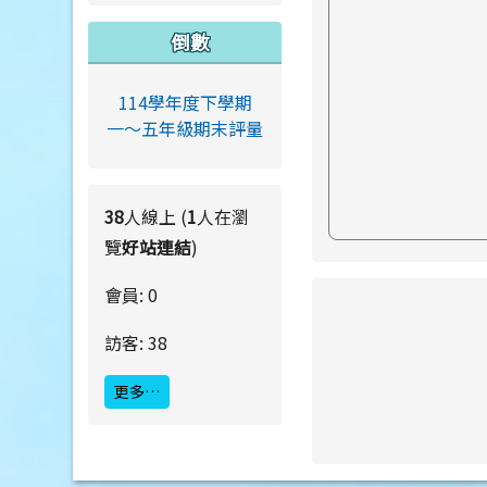
倒數
114學年度下學期
一～五年級期末評量
38
人線上 (
1
人在瀏
覽
好站連結
)
會員: 0
link to https://ww
訪客: 38
更多…
link to https://ww
link to https://ww