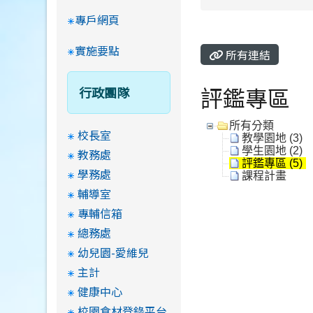
專戶網頁
實施要點
所有連結
評鑑專區
行政團隊
所有分類
校長室
教學園地 (3)
學生園地 (2)
教務處
評鑑專區 (5)
學務處
課程計畫
輔導室
專輔信箱
總務處
幼兒園-愛維兒
主計
健康中心
校園食材登錄平台