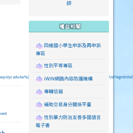
link to https://accounts
師
e.edu.tw/ \
link to https://drive.google.com/drive/u/2
link to https://sites.google.com/a/mail.swps.t
link to https://accounts.
link to https://mail.google.
link to https://tycg.cloudh
link to https://www.icrt.com
link to https://sites.goog
link to https://sites.google.
link to https://sites.google.
link to https://elearning.c
link to http://moral.jjes.tyc.
link to https://elearning.c
link to https://drive.googl
權益相關
四維國小學生申訴及再申訴
專區
性別平等專區
swps.tyc.edu.tw%2Fhealth99%2F&sa=D&sntz=1&usg=AOvVaw2kGFUsPrkgmbVI
iWIN網路內容防護機構
專輔信箱
補助交易身分關係平臺
oment
性別暴力防治友善多國語言
電子書