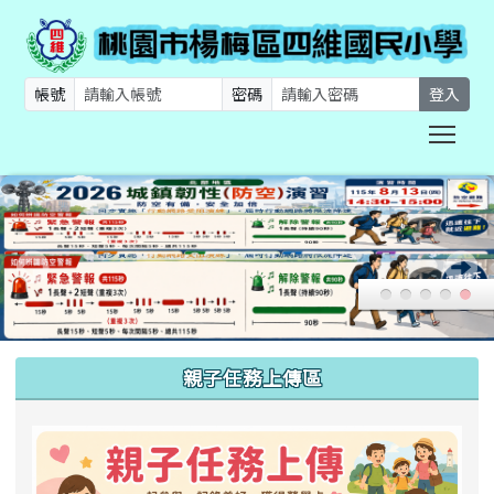
帳號
密碼
登入
Togg
:::
親子任務上傳區
link