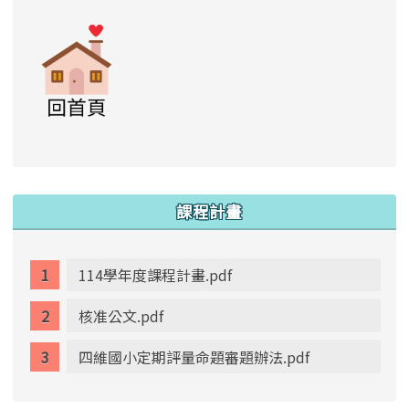
link to https://www.swps.tyc.edu.tw/XOOPS \
link to https://www.swps.tyc.edu.tw/XOO
link to https://www.swps.tyc.edu.tw/XOOPS \
link to https://www.swps.tyc.edu.tw/XOOPS \
lin
:::
課程計畫
114學年度課程計畫.pdf
核准公文.pdf
四維國小定期評量命題審題辦法.pdf