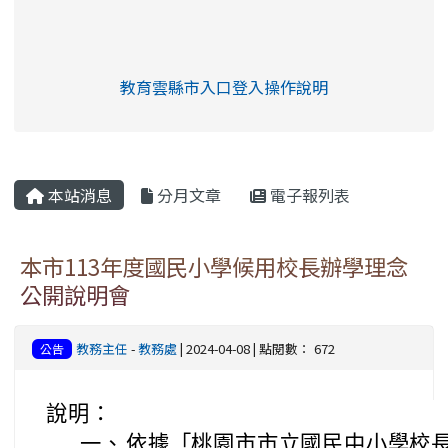
link to https://eliteracy.edu.tw/Shorts/xia
教育雲縣市入口登入操作說明
link to https://eliteracy.edu
rul4m4link to https://isafeev
本站消息
分月文章
電子報列表
本市113年度國民小學候用校長辦學理念
公開說明會
教務主任
-
教務處
| 2024-04-08 | 點閱數： 672
公告
說明：
一、
依據「桃園市市立國民中小學校