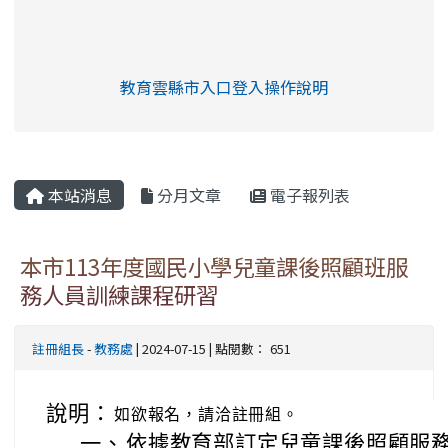
link to https://eliteracy.edu.tw/Shorts/xia
教育雲縣市入口登入操作說明
link to https://eliteracy.edu
rul4m4link to https://isafeev
本站消息
分月文章
電子報列表
本市113年度國民小學兒童課後照顧班服
務人員訓練課程研習
註冊組長
-
教務處
| 2024-07-15 | 點閱數： 651
說明：
如欲報名，請洽註冊組。
一、
依據教育部訂定兒童課後照顧服