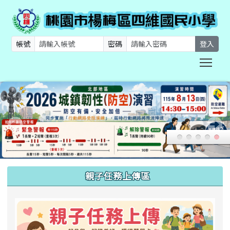
帳號
密碼
登入
Togg
:::
親子任務上傳區
link