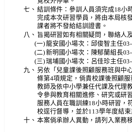
覓校外停車。
七、
結訓條件：參訓人員須完成18小
完成本次研習學員，將由本局核發
課者將不發給結訓證書。
八、
旨揭研習如有相關疑問，聯絡人
(一)
龍安國小場次：邱俊智主任03-39
(二)
新明國小場次：陳郁蘭組長03-49
(三)
瑞埔國小場次：呂佳珍主任03-48
九、
另依「兒童課後照顧服務班與中心
條第4項規定，倘貴校課後照顧服
教師及依中小學兼任代課及代理
令參與教育相關進修、研究或研
服務人員在職訓練18小時研習，
校逕行督導，並於113學年度結
十、
本案倘承辦人異動，請列入業務