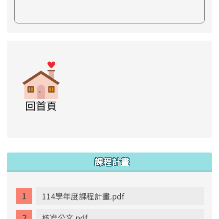
link to https://www.swps.tyc.edu.tw/XOOPS \
link to https://www.swps.tyc.edu.tw/XOO
link to https://www.swps.tyc.edu.tw/XOOPS \
link to https://www.swps.tyc.edu.tw/XOOPS \
lin
:::
課程計畫
114學年度課程計畫.pdf
核准公文.pdf